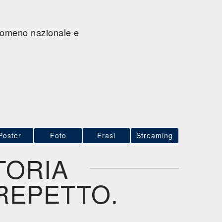
fenomeno nazionale e
Poster
Foto
Frasi
Streaming
TORIA
 REPETTO.