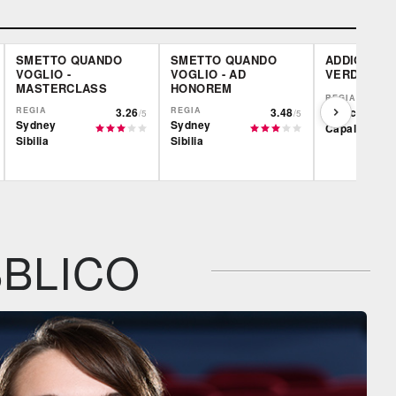
SMETTO QUANDO
SMETTO QUANDO
ADDIO FOTT
VOGLIO -
VOGLIO - AD
VERDI
MASTERCLASS
HONOREM
REGIA
REGIA
3.26
REGIA
3.48
Francesco
/5
/5
Sydney
Sydney
Capaldo
Sibilia
Sibilia
Film&More
Film&More
Film&More
DVD
BR
DVD
IBS
IBS
IBS
DVD
BR
DVD
BR
BLICO
Feltrinelli
Feltrinelli
Feltrinelli
DVD
DVD