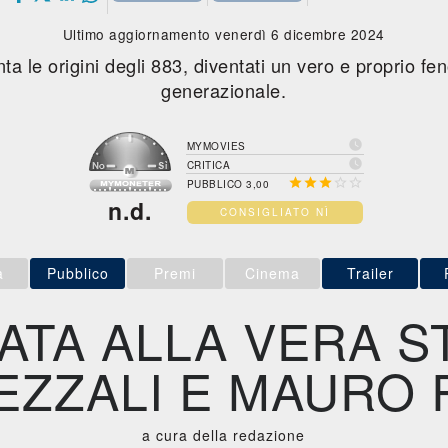
Ultimo aggiornamento venerdì 6 dicembre 2024
ta le origini degli 883, diventati un vero e proprio 
generazionale.

MYMOVIES

CRITICA





PUBBLICO 3,00
n.d.
CONSIGLIATO NÌ
a
Pubblico
Premi
Cinema
Trailer
RATA ALLA VERA S
EZZALI E MAURO
a cura della redazione