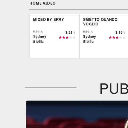
HOME VIDEO
MIXED BY ERRY
SMETTO QUANDO
VOGLIO
REGIA
3.21
REGIA
3.15
/5
/5
Sydney
Sydney
Sibilia
Sibilia
Film&More
Film&More
DVD
BR
DVD
BR
IBS
IBS
DVD
DVD
BR
PUB
Feltrinelli
Feltrinelli
DVD
DVD