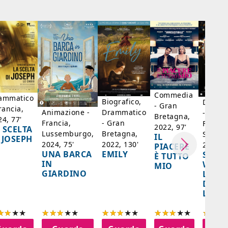
Commedia
ammatico
Biografico,
Dramm
- Gran
rancia,
Drammatico
Animazione -
- Giap
Bretagna,
24, 77'
- Gran
Francia,
Francia
2022, 97'
 SCELTA
Bretagna,
Lussemburgo,
Singap
IL
 JOSEPH
2022, 130'
2024, 75'
2024, 
PIACERE
EMILY
UNA BARCA
SPIRI
È TUTTO
IN
WORL
MIO
GIARDINO
LA FE
DELL
LANT