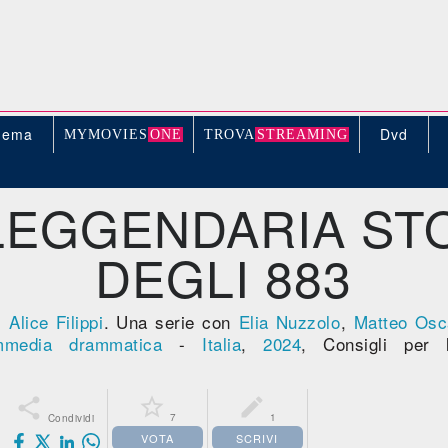
nema
Dvd
MYMOVIE
S
ONE
TROV
A
STREAMING
LEGGENDARIA ST
DEGLI 883
,
Alice Filippi
. Una serie con
Elia Nuzzolo
,
Matteo Osca
media drammatica
-
Italia
,
2024
, Consigli per



7
1
Condividi
VOTA
SCRIVI