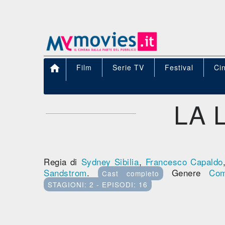

Film
Serie TV
Festival
Ci
LA 
Regia di
Sydney Sibilia
,
Francesco Capaldo
Sandstrom
.
Genere
Com
Cast completo
STAGIONI: 2 - EPISODI: 16