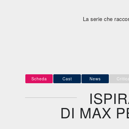
La serie che raccon
Scheda
Cast
News
Critic
ISPI
DI MAX P