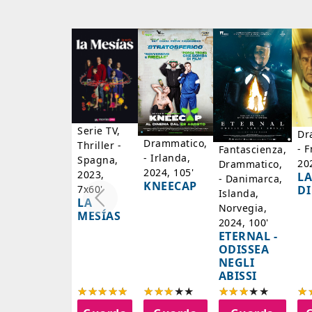
Serie TV,
Dr
Drammatico,
Thriller -
- F
Fantascienza,
- Irlanda,
Spagna,
20
Drammatico,
2024, 105'
2023,
LA
- Danimarca,
KNEECAP
DI
7x60'
Islanda,
LA
Norvegia,
MESÍAS
2024, 100'
ETERNAL -
ODISSEA
NEGLI
ABISSI