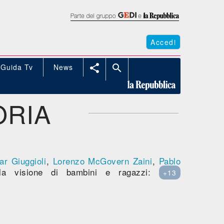
Accedi
Guida Tv
News


ORIA
r Giuggioli
,
Lorenzo McGovern Zaini
,
Pablo
 la visione di bambini e ragazzi:
+13