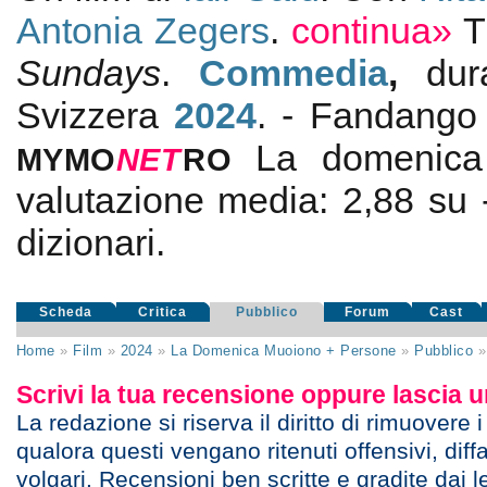
Antonia Zegers
.
continua»
T
Sundays
.
Commedia
,
dur
Svizzera
2024
. - Fandang
La domenica
MYMO
NE
T
RO
valutazione media:
2,88
su
dizionari.
Scheda
Critica
Pubblico
Forum
Cast
Home
»
Film
»
2024
»
La Domenica Muoiono + Persone
»
Pubblico
Scrivi la tua recensione oppure lascia
La redazione si riserva il diritto di rimuovere 
qualora questi vengano ritenuti offensivi, diff
volgari. Recensioni ben scritte e gradite dai l