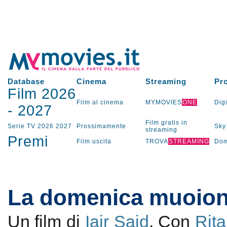
Database
Cinema
Streaming
Pr
Film 2026
Film al cinema
MYMOVIES
ONE
Digi
-
2027
Film gratis in
Serie TV
2026
2027
Prossimamente
Sky
streaming
Premi
Film uscita
TROVA
STREAMING
Dom
La domenica muoion
Un film di
Iair Said
. Con
Rit