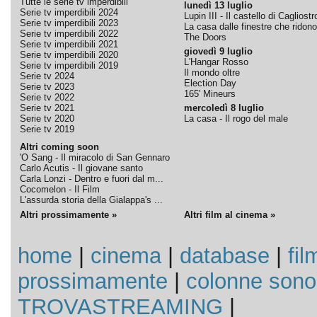
Tutte le serie tv imperdibili
lunedì 13 luglio
Serie tv imperdibili 2024
Lupin III - Il castello di Cagliostr
Serie tv imperdibili 2023
La casa dalle finestre che ridono
Serie tv imperdibili 2022
The Doors
Serie tv imperdibili 2021
giovedì 9 luglio
Serie tv imperdibili 2020
L'Hangar Rosso
Serie tv imperdibili 2019
Il mondo oltre
Serie tv 2024
Election Day
Serie tv 2023
165' Mineurs
Serie tv 2022
Serie tv 2021
mercoledì 8 luglio
Serie tv 2020
La casa - Il rogo del male
Serie tv 2019
Altri coming soon
'O Sang - Il miracolo di San Gennaro
Carlo Acutis - Il giovane santo
Carla Lonzi - Dentro e fuori dal m...
Cocomelon - Il Film
L'assurda storia della Gialappa's ...
Altri prossimamente »
Altri film al cinema »
home
|
cinema
|
database
|
fil
prossimamente
|
colonne sono
TROVASTREAMING
|