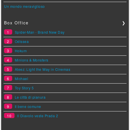
Un mondo meraviglioso
Box Office
❯
1
Spider-Man - Brand New Day
2
Odissea
3
Hokum
4
Minions & Monsters
5
Ateez: Light the Way in Cinemas
6
Michael
7
Toy Story 5
8
Le città di pianura
9
Il bene comune
10
Il Diavolo veste Prada 2