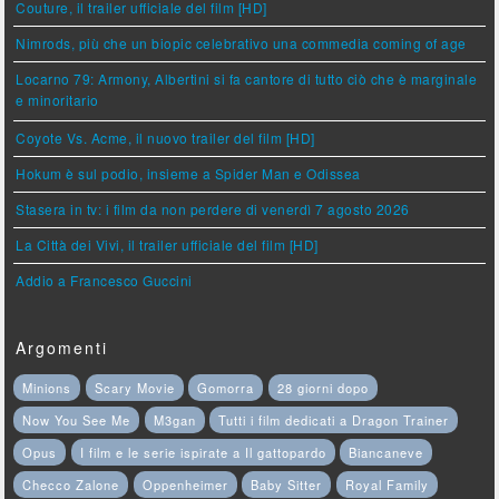
Couture, il trailer ufficiale del film [HD]
Nimrods, più che un biopic celebrativo una commedia coming of age
Locarno 79: Armony, Albertini si fa cantore di tutto ciò che è marginale
e minoritario
Coyote Vs. Acme, il nuovo trailer del film [HD]
Hokum è sul podio, insieme a Spider Man e Odissea
Stasera in tv: i film da non perdere di venerdì 7 agosto 2026
La Città dei Vivi, il trailer ufficiale del film [HD]
Addio a Francesco Guccini
Argomenti
Minions
Scary Movie
Gomorra
28 giorni dopo
Now You See Me
M3gan
Tutti i film dedicati a Dragon Trainer
Opus
I film e le serie ispirate a Il gattopardo
Biancaneve
Checco Zalone
Oppenheimer
Baby Sitter
Royal Family