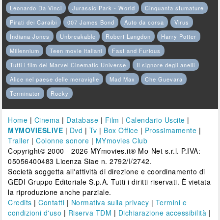
Leonardo Da Vinci
Jurassic Park - World
Cinquanta sfumature
Pirati dei Caraibi
007 James Bond
Auto da corsa
Virus
Indiana Jones
Unbreakable
Robert Langdon
Harry Potter
Millennium
Teen movie italiani
Fast and Furious
Tutti i film del Marvel Cinematic Universe
Il signore degli anelli
Alice nel paese delle meraviglie
Mad Max
Che Guevara
Terminator
Rocky
Home
|
Cinema
|
Database
|
Film
|
Calendario Uscite
|
MYMOVIESLIVE
|
Dvd
|
Tv
|
Box Office
|
Prossimamente
|
Trailer
|
Colonne sonore
|
MYmovies Club
Copyright© 2000 - 2026 MYmovies.it® Mo-Net s.r.l. P.IVA:
05056400483 Licenza Siae n. 2792/I/2742.
Società soggetta all'attività di direzione e coordinamento di
GEDI Gruppo Editoriale S.p.A. Tutti i diritti riservati. È vietata
la riproduzione anche parziale.
Credits
|
Contatti
|
Normativa sulla privacy
|
Termini e
condizioni d'uso
|
Riserva TDM
|
Dichiarazione accessibilità
|