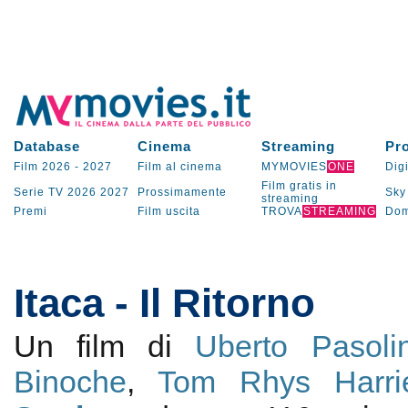
Database
Cinema
Streaming
Pr
Film 2026
-
2027
Film al cinema
MYMOVIES
ONE
Digi
Film gratis in
Serie TV
2026
2027
Prossimamente
Sky
streaming
Premi
Film uscita
TROVA
STREAMING
Dom
Itaca - Il Ritorno
Un film di
Uberto Pasolin
Binoche
,
Tom Rhys Harri