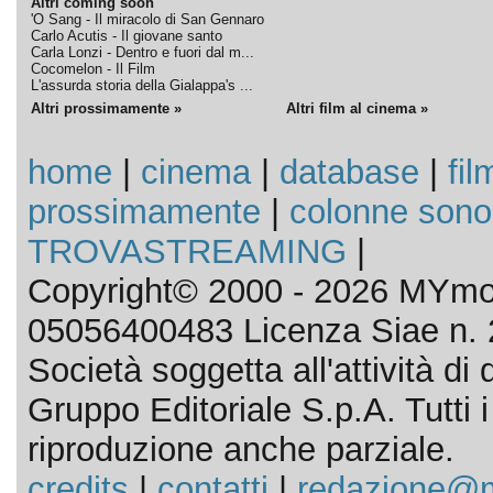
Altri coming soon
'O Sang - Il miracolo di San Gennaro
Carlo Acutis - Il giovane santo
Carla Lonzi - Dentro e fuori dal m...
Cocomelon - Il Film
L'assurda storia della Gialappa's ...
Altri prossimamente »
Altri film al cinema »
home
|
cinema
|
database
|
fil
prossimamente
|
colonne sono
TROVASTREAMING
|
Copyright© 2000 - 2026 MYmov
05056400483 Licenza Siae n. 
Società soggetta all'attività d
Gruppo Editoriale S.p.A. Tutti i d
riproduzione anche parziale.
credits
|
contatti
|
redazione@m