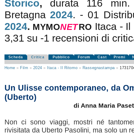
Storico
,
durata 116 min. 
Bretagna
2024
. - 01 Distri
2024
.
Itaca - I
MYMO
NE
T
RO
3,31
su
-1
recensioni di critic
Scheda
Critica
Pubblico
Forum
Cast
Premi
Home
»
Film
»
2024
»
Itaca - Il Ritorno
»
Rassegnastampa
»
173170
Un Ulisse contemporaneo, da Om
(Uberto)
di Anna Maria Paset
Non ci sono viaggi, mostri né tantome
rivisitata da Uberto Pasolini, ma solo un 