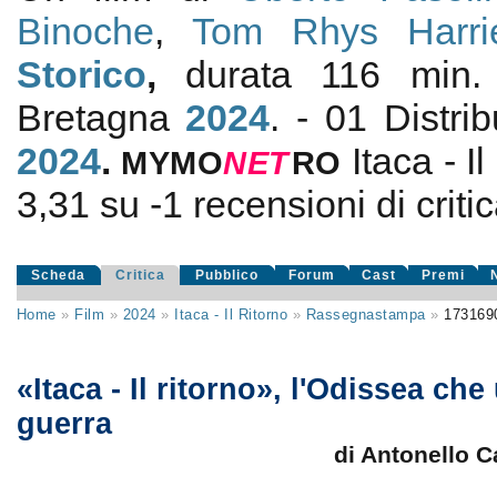
Binoche
,
Tom Rhys Harri
Storico
,
durata 116 min. 
Bretagna
2024
. - 01 Distri
2024
.
Itaca - I
MYMO
NE
T
RO
3,31
su
-1
recensioni di critic
Scheda
Critica
Pubblico
Forum
Cast
Premi
Home
»
Film
»
2024
»
Itaca - Il Ritorno
»
Rassegnastampa
»
173169
«Itaca - Il ritorno», l'Odissea che
guerra
di Antonello 