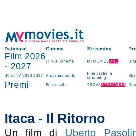
Database
Cinema
Streaming
Pr
Film 2026
Film al cinema
MYMOVIES
ONE
Digi
-
2027
Film gratis in
Serie TV
2026
2027
Prossimamente
Sky
streaming
Premi
Film uscita
TROVA
STREAMING
Dom
Itaca - Il Ritorno
Un film di
Uberto Pasolin