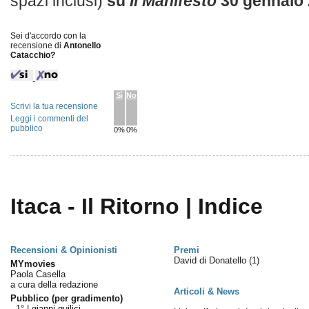
spazi inclusi)
su
Il Manifesto
30 gennaio
Sei d'accordo con la
recensione di
Antonello
Catacchio?
Sì
No
Scrivi la tua recensione
Leggi i commenti del
pubblico
0%
0%
Itaca - Il Ritorno | Indice
Recensioni & Opinionisti
Premi
David di Donatello
(1)
MYmovies
Paola Casella
a cura della redazione
Articoli & News
Pubblico (per gradimento)
1° |
gianni quilici