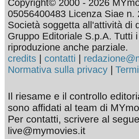
Copyright© 2000 - 2026 MYmov
05056400483 Licenza Siae n. 
Società soggetta all'attività d
Gruppo Editoriale S.p.A. Tutti i d
riproduzione anche parziale.
credits
|
contatti
|
redazione@m
Normativa sulla privacy
|
Termi
Il riesame e il controllo editor
sono affidati al team di MYmov
Per contatti, scrivere al segue
live@mymovies.it