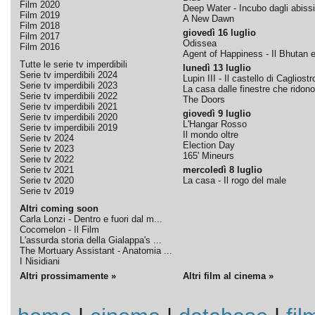
Film 2020
Deep Water - Incubo dagli abissi
Film 2019
A New Dawn
Film 2018
giovedì 16 luglio
Film 2017
Odissea
Film 2016
Agent of Happiness - Il Bhutan e 
Tutte le serie tv imperdibili
lunedì 13 luglio
Serie tv imperdibili 2024
Lupin III - Il castello di Cagliostr
Serie tv imperdibili 2023
La casa dalle finestre che ridono
Serie tv imperdibili 2022
The Doors
Serie tv imperdibili 2021
giovedì 9 luglio
Serie tv imperdibili 2020
L'Hangar Rosso
Serie tv imperdibili 2019
Il mondo oltre
Serie tv 2024
Election Day
Serie tv 2023
165' Mineurs
Serie tv 2022
Serie tv 2021
mercoledì 8 luglio
Serie tv 2020
La casa - Il rogo del male
Serie tv 2019
Altri coming soon
Carla Lonzi - Dentro e fuori dal m...
Cocomelon - Il Film
L'assurda storia della Gialappa's ...
The Mortuary Assistant - Anatomia ...
I Nisidiani
Altri prossimamente »
Altri film al cinema »