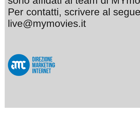
sono affidati al team di MYmov
Per contatti, scrivere al segue
live@mymovies.it