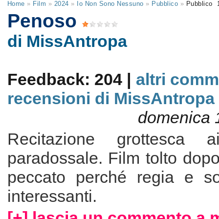
Home
»
Film
»
2024
»
Io Non Sono Nessuno
»
Pubblico
»
Pubblico
1
Penoso
di MissAntropa
Feedback: 204 |
altri comm
recensioni di MissAntropa
domenica 1
Recitazione grottesca a
paradossale. Film tolto dopo
peccato perché regia e so
interessanti.
[+] lascia un commento a 