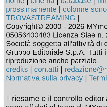
home
|
cinema
|
database
|
fil
prossimamente
|
colonne sono
TROVASTREAMING
|
Copyright© 2000 - 2026 MYmov
05056400483 Licenza Siae n. 
Società soggetta all'attività d
Gruppo Editoriale S.p.A. Tutti i d
riproduzione anche parziale.
credits
|
contatti
|
redazione@m
Normativa sulla privacy
|
Termi
Il riesame e il controllo editor