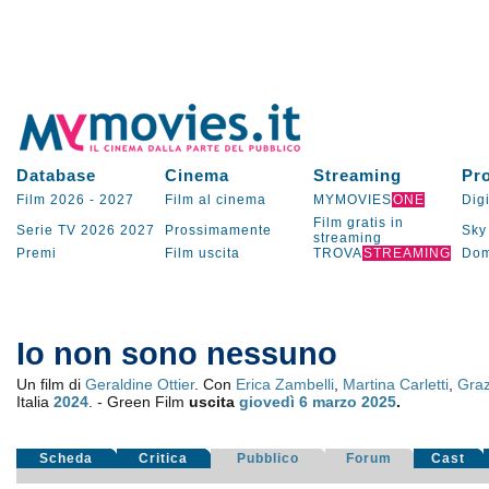
Database
Cinema
Streaming
Pr
Film 2026
-
2027
Film al cinema
MYMOVIES
ONE
Digi
Film gratis in
Serie TV
2026
2027
Prossimamente
Sky
streaming
Premi
Film uscita
TROVA
STREAMING
Dom
Io non sono nessuno
Un film di
Geraldine Ottier
. Con
Erica Zambelli
,
Martina Carletti
,
Graz
Italia
2024
. - Green Film
uscita
giovedì 6
marzo 2025
.
Scheda
Critica
Pubblico
Forum
Cast