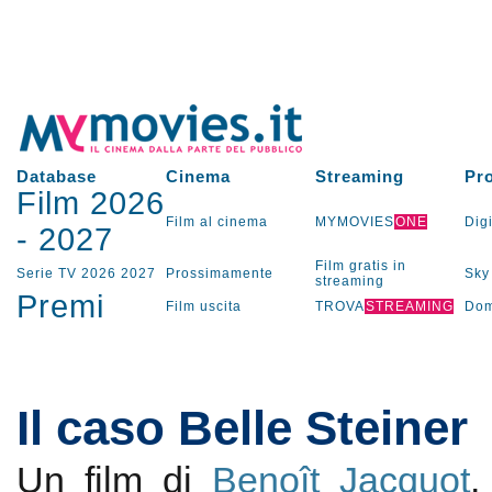
Database
Cinema
Streaming
Pr
Film 2026
Film al cinema
MYMOVIES
ONE
Digi
-
2027
Film gratis in
Serie TV
2026
2027
Prossimamente
Sky
streaming
Premi
Film uscita
TROVA
STREAMING
Dom
Il caso Belle Steiner
Un film di
Benoît Jacquot