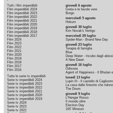
Tutti i film imperdibili
giovedì 6 agosto
Film imperdibili 2024
Greta e le favole vere
Film imperdibili 2023
Borgo
Film imperdibili 2022
mercoledì 5 agosto
Film imperdibili 2021
Hokum
Film imperdibili 2020
giovedì 30 luglio
Film imperdibili 2019
Kim Novak's Vertigo
Film imperdibili 2018
Film imperdibili 2017
mercoledì 29 luglio
Film 2024
Spider-Man - Brand New Day
Film 2023
giovedì 23 luglio
Film 2022
Terapia di famiglia
Film 2021
Blue
Film 2020
Deep Water - Incubo dagli abissi
Film 2019
A New Dawn
Film 2018
giovedì 16 luglio
Film 2017
Odissea
Film 2016
Agent of Happiness - Il Bhutan e 
Tutte le serie tv imperdibili
lunedì 13 luglio
Serie tv imperdibili 2024
Lupin III - Il castello di Cagliostr
Serie tv imperdibili 2023
La casa dalle finestre che ridono
Serie tv imperdibili 2022
The Doors
Serie tv imperdibili 2021
giovedì 9 luglio
Serie tv imperdibili 2020
L'Hangar Rosso
Serie tv imperdibili 2019
Il mondo oltre
Serie tv 2024
Election Day
Serie tv 2023
165' Mineurs
Serie tv 2022