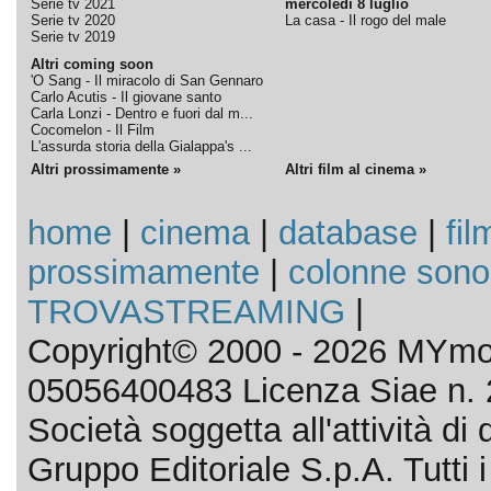
Serie tv 2021
mercoledì 8 luglio
Serie tv 2020
La casa - Il rogo del male
Serie tv 2019
Altri coming soon
'O Sang - Il miracolo di San Gennaro
Carlo Acutis - Il giovane santo
Carla Lonzi - Dentro e fuori dal m...
Cocomelon - Il Film
L'assurda storia della Gialappa's ...
Altri prossimamente »
Altri film al cinema »
home
|
cinema
|
database
|
fil
prossimamente
|
colonne sono
TROVASTREAMING
|
Copyright© 2000 - 2026 MYmov
05056400483 Licenza Siae n. 
Società soggetta all'attività d
Gruppo Editoriale S.p.A. Tutti i d