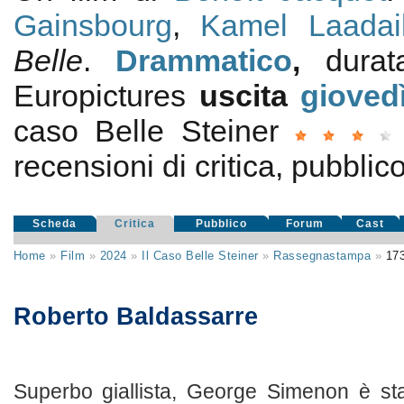
Gainsbourg
,
Kamel Laadail
Belle
.
Drammatico
,
dura
Europictures
uscita
gioved
caso Belle Steiner
recensioni di critica, pubblico
Scheda
Critica
Pubblico
Forum
Cast
Home
»
Film
»
2024
»
Il Caso Belle Steiner
»
Rassegnastampa
»
17
Roberto Baldassarre
Superbo giallista, George Simenon è st