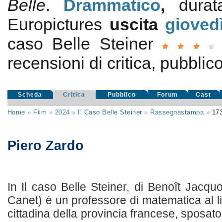
Belle
.
Drammatico
,
dura
Europictures
uscita
gioved
caso Belle Steiner
recensioni di critica, pubblico
Scheda
Critica
Pubblico
Forum
Cast
Home
»
Film
»
2024
»
Il Caso Belle Steiner
»
Rassegnastampa
»
17
Piero Zardo
In Il caso Belle Steiner, di Benoît Jacqu
Canet) è un professore di matematica al 
cittadina della provincia francese, sposat