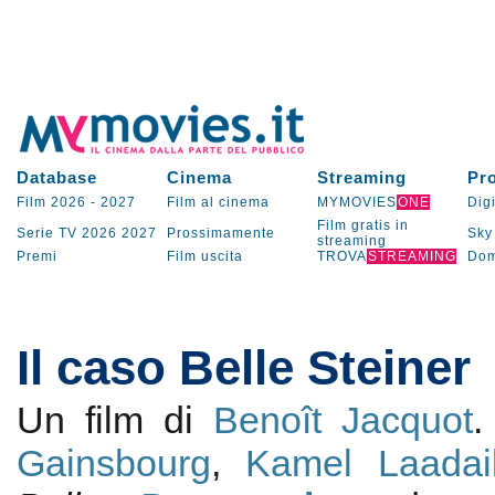
Database
Cinema
Streaming
Pr
Film 2026
-
2027
Film al cinema
MYMOVIES
ONE
Digi
Film gratis in
Serie TV
2026
2027
Prossimamente
Sky
streaming
Premi
Film uscita
TROVA
STREAMING
Dom
Il caso Belle Steiner
Un film di
Benoît Jacquot
Gainsbourg
,
Kamel Laadail