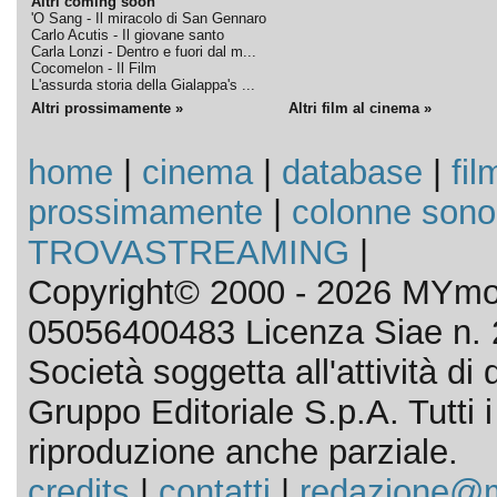
Altri coming soon
'O Sang - Il miracolo di San Gennaro
Carlo Acutis - Il giovane santo
Carla Lonzi - Dentro e fuori dal m...
Cocomelon - Il Film
L'assurda storia della Gialappa's ...
Altri prossimamente »
Altri film al cinema »
home
|
cinema
|
database
|
fil
prossimamente
|
colonne sono
TROVASTREAMING
|
Copyright© 2000 - 2026 MYmov
05056400483 Licenza Siae n. 
Società soggetta all'attività d
Gruppo Editoriale S.p.A. Tutti i d
riproduzione anche parziale.
credits
|
contatti
|
redazione@m