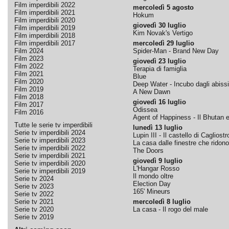
Film imperdibili 2022
mercoledì 5 agosto
Film imperdibili 2021
Hokum
Film imperdibili 2020
giovedì 30 luglio
Film imperdibili 2019
Kim Novak's Vertigo
Film imperdibili 2018
Film imperdibili 2017
mercoledì 29 luglio
Film 2024
Spider-Man - Brand New Day
Film 2023
giovedì 23 luglio
Film 2022
Terapia di famiglia
Film 2021
Blue
Film 2020
Deep Water - Incubo dagli abissi
Film 2019
A New Dawn
Film 2018
giovedì 16 luglio
Film 2017
Odissea
Film 2016
Agent of Happiness - Il Bhutan e 
Tutte le serie tv imperdibili
lunedì 13 luglio
Serie tv imperdibili 2024
Lupin III - Il castello di Cagliostr
Serie tv imperdibili 2023
La casa dalle finestre che ridono
Serie tv imperdibili 2022
The Doors
Serie tv imperdibili 2021
giovedì 9 luglio
Serie tv imperdibili 2020
L'Hangar Rosso
Serie tv imperdibili 2019
Il mondo oltre
Serie tv 2024
Election Day
Serie tv 2023
165' Mineurs
Serie tv 2022
Serie tv 2021
mercoledì 8 luglio
Serie tv 2020
La casa - Il rogo del male
Serie tv 2019