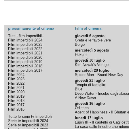
prossimamente al cinema
Film al cinema
Tutti i film imperdibili
giovedì 6 agosto
Film imperdibili 2024
Greta e le favole vere
Film imperdibili 2023
Borgo
Film imperdibili 2022
mercoledì 5 agosto
Film imperdibili 2021
Hokum
Film imperdibili 2020
giovedì 30 luglio
Film imperdibili 2019
Kim Novak's Vertigo
Film imperdibili 2018
Film imperdibili 2017
mercoledì 29 luglio
Film 2024
Spider-Man - Brand New Day
Film 2023
giovedì 23 luglio
Film 2022
Terapia di famiglia
Film 2021
Blue
Film 2020
Deep Water - Incubo dagli abissi
Film 2019
A New Dawn
Film 2018
giovedì 16 luglio
Film 2017
Odissea
Film 2016
Agent of Happiness - Il Bhutan e 
Tutte le serie tv imperdibili
lunedì 13 luglio
Serie tv imperdibili 2024
Lupin III - Il castello di Cagliostr
Serie tv imperdibili 2023
La casa dalle finestre che ridono