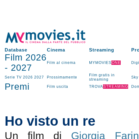
Database
Cinema
Streaming
Pr
Film 2026
Film al cinema
MYMOVIES
ONE
Digi
-
2027
Film gratis in
Serie TV
2026
2027
Prossimamente
Sky
streaming
Premi
Film uscita
TROVA
STREAMING
Dom
Ho visto un re
Un film di
Giorgia Fari