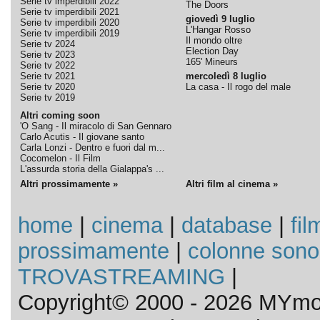
Serie tv imperdibili 2022
The Doors
Serie tv imperdibili 2021
giovedì 9 luglio
Serie tv imperdibili 2020
L'Hangar Rosso
Serie tv imperdibili 2019
Il mondo oltre
Serie tv 2024
Election Day
Serie tv 2023
165' Mineurs
Serie tv 2022
Serie tv 2021
mercoledì 8 luglio
Serie tv 2020
La casa - Il rogo del male
Serie tv 2019
Altri coming soon
'O Sang - Il miracolo di San Gennaro
Carlo Acutis - Il giovane santo
Carla Lonzi - Dentro e fuori dal m...
Cocomelon - Il Film
L'assurda storia della Gialappa's ...
Altri prossimamente »
Altri film al cinema »
home
|
cinema
|
database
|
fil
prossimamente
|
colonne sono
TROVASTREAMING
|
Copyright© 2000 - 2026 MYmov