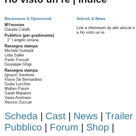
Recensioni & Opinionisti
Articoli & News
MYmovies
Link e riferimenti da altri articoli 
Claudia Catalli
a Ho visto un re
Pubblico (per gradimento)
1° |
angelo umana
Rassegna stampa
Michele Gottardi
Lidia Saller
Paolo Fossati
Giuseppe Ghigi
Rassegna stampa
Ignazio Senatore
Flavio De Bernardinis
Giulia Lucchini
Matteo Pasini
Sarah Mataloni
Vania Amitrano
Alessio Zuccari
Scheda
|
Cast
|
News
|
Trailer
Pubblico
|
Forum
|
Shop
|