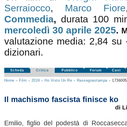
Serraiocco
,
Marco Fiore
Commedia
,
durata 100 min
mercoledì 30
aprile 2025
.
valutazione media:
2,84
su
dizionari.
Scheda
Critica
Pubblico
Forum
Cast
Home
»
Film
»
2024
»
Ho Visto Un Re
»
Rassegnastampa
»
1736005
Il machismo fascista finisce ko
di L
Emilio, figlio del podestà di Roccasecc