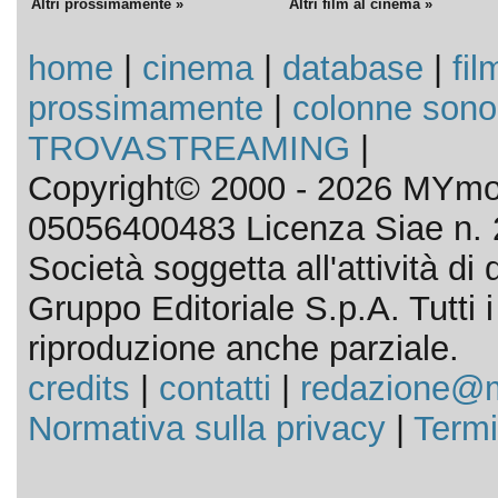
Altri prossimamente »
Altri film al cinema »
home
|
cinema
|
database
|
fil
prossimamente
|
colonne sono
TROVASTREAMING
|
Copyright© 2000 - 2026 MYmov
05056400483 Licenza Siae n. 
Società soggetta all'attività d
Gruppo Editoriale S.p.A. Tutti i d
riproduzione anche parziale.
credits
|
contatti
|
redazione@m
Normativa sulla privacy
|
Termi