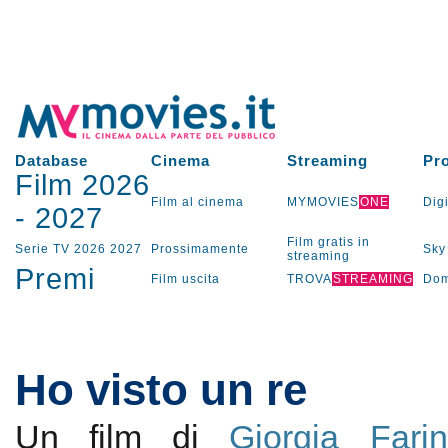
Database
Cinema
Streaming
Pr
Film 2026
Film al cinema
MYMOVIES
ONE
Digi
-
2027
Film gratis in
Serie TV
2026
2027
Prossimamente
Sky
streaming
Premi
Film uscita
TROVA
STREAMING
Dom
Ho visto un re
Un film di
Giorgia Fari