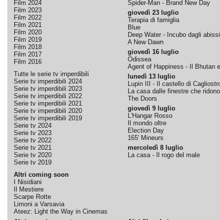
Film 2024
Spider-Man - Brand New Day
Film 2023
giovedì 23 luglio
Film 2022
Terapia di famiglia
Film 2021
Blue
Film 2020
Deep Water - Incubo dagli abissi
Film 2019
A New Dawn
Film 2018
giovedì 16 luglio
Film 2017
Odissea
Film 2016
Agent of Happiness - Il Bhutan e 
Tutte le serie tv imperdibili
lunedì 13 luglio
Serie tv imperdibili 2024
Lupin III - Il castello di Cagliostr
Serie tv imperdibili 2023
La casa dalle finestre che ridono
Serie tv imperdibili 2022
The Doors
Serie tv imperdibili 2021
giovedì 9 luglio
Serie tv imperdibili 2020
L'Hangar Rosso
Serie tv imperdibili 2019
Il mondo oltre
Serie tv 2024
Election Day
Serie tv 2023
165' Mineurs
Serie tv 2022
Serie tv 2021
mercoledì 8 luglio
Serie tv 2020
La casa - Il rogo del male
Serie tv 2019
Altri coming soon
I Nisidiani
Il Mestiere
Scarpe Rotte
Limoni a Varsavia
Ateez: Light the Way in Cinemas