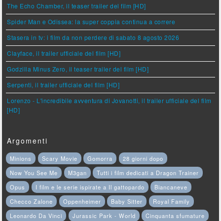
The Echo Chamber, il teaser trailer del film [HD]
Spider Man e Odissea: la super coppia continua a correre
Stasera in tv: i film da non perdere di sabato 8 agosto 2026
Clayface, il trailer ufficiale del film [HD]
Godzilla Minus Zero, il teaser trailer del film [HD]
Serpenti, il trailer ufficiale del film [HD]
Lorenzo - L'incredibile avventura di Jovanotti, il trailer ufficiale del film
[HD]
Argomenti
Minions
Scary Movie
Gomorra
28 giorni dopo
Now You See Me
M3gan
Tutti i film dedicati a Dragon Trainer
Opus
I film e le serie ispirate a Il gattopardo
Biancaneve
Checco Zalone
Oppenheimer
Baby Sitter
Royal Family
Leonardo Da Vinci
Jurassic Park - World
Cinquanta sfumature