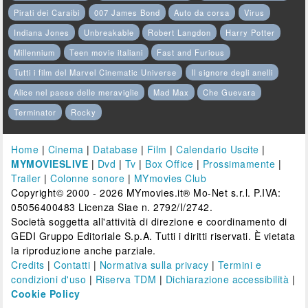
Pirati dei Caraibi
007 James Bond
Auto da corsa
Virus
Indiana Jones
Unbreakable
Robert Langdon
Harry Potter
Millennium
Teen movie italiani
Fast and Furious
Tutti i film del Marvel Cinematic Universe
Il signore degli anelli
Alice nel paese delle meraviglie
Mad Max
Che Guevara
Terminator
Rocky
Home
|
Cinema
|
Database
|
Film
|
Calendario Uscite
|
MYMOVIESLIVE
|
Dvd
|
Tv
|
Box Office
|
Prossimamente
|
Trailer
|
Colonne sonore
|
MYmovies Club
Copyright© 2000 - 2026 MYmovies.it® Mo-Net s.r.l. P.IVA:
05056400483 Licenza Siae n. 2792/I/2742.
Società soggetta all'attività di direzione e coordinamento di
GEDI Gruppo Editoriale S.p.A. Tutti i diritti riservati. È vietata
la riproduzione anche parziale.
Credits
|
Contatti
|
Normativa sulla privacy
|
Termini e
condizioni d'uso
|
Riserva TDM
|
Dichiarazione accessibilità
|
Cookie Policy