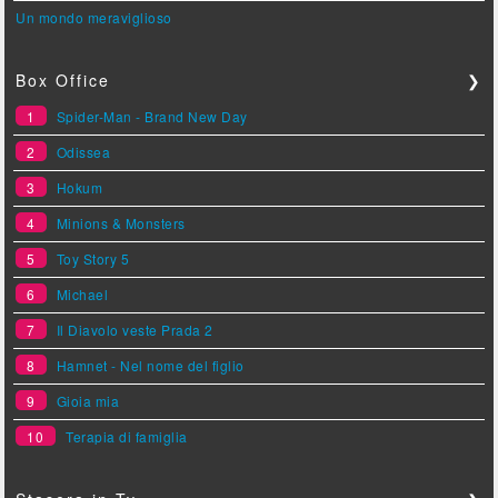
Un mondo meraviglioso
Box Office
❯
1
Spider-Man - Brand New Day
2
Odissea
3
Hokum
4
Minions & Monsters
5
Toy Story 5
6
Michael
7
Il Diavolo veste Prada 2
8
Hamnet - Nel nome del figlio
9
Gioia mia
10
Terapia di famiglia