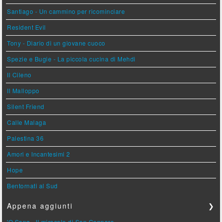
Santiago - Un cammino per ricominciare
Resident Evil
Tony - Diario di un giovane cuoco
Spezie e Bugie - La piccola cucina di Mehdi
Il Cileno
Il Malloppo
Silent Friend
Calle Malaga
Palestina 36
Amori e Incantesimi 2
Hope
Bentornati al Sud
Appena aggiunti
❯
'O Sang - Il miracolo di San Gennaro