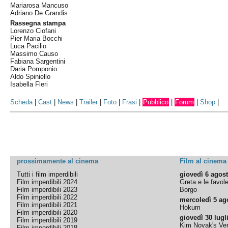
Mariarosa Mancuso
Adriano De Grandis
Rassegna stampa
Lorenzo Ciofani
Pier Maria Bocchi
Luca Pacilio
Massimo Causo
Fabiana Sargentini
Daria Pomponio
Aldo Spiniello
Isabella Fleri
Scheda
|
Cast
|
News
|
Trailer
|
Foto
|
Frasi
|
Pubblico
|
Forum
|
Shop
|
prossimamente al cinema
Film al cinema
Tutti i film imperdibili
giovedì 6 agos
Film imperdibili 2024
Greta e le favol
Film imperdibili 2023
Borgo
Film imperdibili 2022
mercoledì 5 ag
Film imperdibili 2021
Hokum
Film imperdibili 2020
giovedì 30 lugl
Film imperdibili 2019
Kim Novak's Ver
Film imperdibili 2018