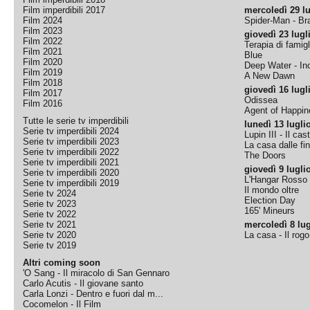
Film imperdibili 2017
mercoledì 29 lu
Film 2024
Spider-Man - B
Film 2023
giovedì 23 lugl
Film 2022
Terapia di famigl
Film 2021
Blue
Film 2020
Deep Water - Inc
Film 2019
A New Dawn
Film 2018
giovedì 16 lugl
Film 2017
Odissea
Film 2016
Agent of Happine
Tutte le serie tv imperdibili
lunedì 13 lugli
Serie tv imperdibili 2024
Lupin III - Il cas
Serie tv imperdibili 2023
La casa dalle fi
Serie tv imperdibili 2022
The Doors
Serie tv imperdibili 2021
giovedì 9 lugli
Serie tv imperdibili 2020
L'Hangar Rosso
Serie tv imperdibili 2019
Il mondo oltre
Serie tv 2024
Election Day
Serie tv 2023
165' Mineurs
Serie tv 2022
Serie tv 2021
mercoledì 8 lug
Serie tv 2020
La casa - Il rog
Serie tv 2019
Altri coming soon
'O Sang - Il miracolo di San Gennaro
Carlo Acutis - Il giovane santo
Carla Lonzi - Dentro e fuori dal m...
Cocomelon - Il Film