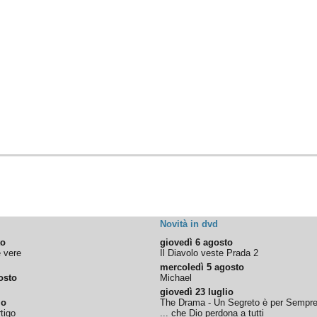
Novità in dvd
to
giovedì 6 agosto
e vere
Il Diavolo veste Prada 2
mercoledì 5 agosto
osto
Michael
giovedì 23 luglio
io
The Drama - Un Segreto è per Sempr
tigo
... che Dio perdona a tutti