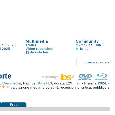
Multimedia
Community
ibili 2025
Trailer
MYmovies Club
li 2025
Video recensioni
twitter
diventa fan
ricerca avanzata
orte
t
.
Commedia
,
Ratings:
Kids+13
, durata 129 min. - Francia
2024
. -
valutazione media:
3,50
su
-1
recensioni di critica, pubblico e
Frasi