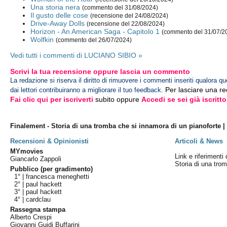
Una storia nera
(commento del 31/08/2024)
Il gusto delle cose
(recensione del 24/08/2024)
Drive-Away Dolls
(recensione del 22/08/2024)
Horizon - An American Saga - Capitolo 1
(commento del 31/07/2
Wolfkin
(commento del 26/07/2024)
Vedi tutti i commenti di LUCIANO SIBIO »
Scrivi la tua recensione oppure lascia un commento
La redazione si riserva il diritto di rimuovere i commenti inseriti qualora qu
Per lasciare una r
dai lettori contribuiranno a migliorare il tuo feedback.
Fai clic qui per iscriverti
subito oppure
Accedi se sei già iscritto
Finalement - Storia di una tromba che si innamora di un pianoforte |
Recensioni & Opinionisti
Articoli & News
MYmovies
Link e riferimenti 
Giancarlo Zappoli
Storia di una tro
Pubblico (per gradimento)
1° |
francesca meneghetti
2° |
paul hackett
3° |
paul hackett
4° |
cardclau
Rassegna stampa
Alberto Crespi
Giovanni Guidi Buffarini