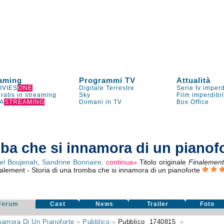
aming
Programmi TV
Attualità
VIES
ONE
Digitale Terrestre
Serie tv imperd
gratis in streaming
Sky
Film imperdibi
A
STREAMING
Domani in TV
Box Office
mba che si innamora di un pianof
el Boujenah
,
Sandrine Bonnaire
.
continua»
Titolo originale
Finalemen
alement - Storia di una tromba che si innamora di un pianoforte
Forum
Cast
News
Trailer
Foto
namora Di Un Pianoforte
»
Pubblico
»
Pubblico
1740815
»