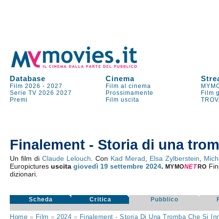
Database
Cinema
Stre
Film 2026
-
2027
Film al cinema
MYMO
Serie TV
2026
2027
Prossimamente
Film 
Premi
Film uscita
TROV
Finalement - Storia di una tro
Un film di
Claude Lelouch
. Con
Kad Merad
,
Elsa Zylberstein
,
Mich
Europictures
uscita
giovedì 19
settembre 2024
.
Fin
MYMO
NE
T
RO
dizionari.
Scheda
Critica
Pubblico
Home
»
Film
»
2024
»
Finalement - Storia Di Una Tromba Che Si In