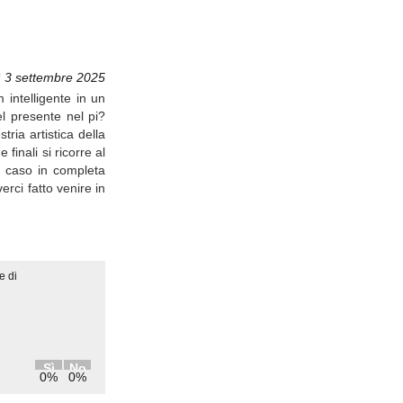
ì 3 settembre 2025
 intelligente in un
nel presente nel pi?
ria artistica della
finali si ricorre al
da caso in completa
erci fatto venire in
e di
Sì
No
0%
0%