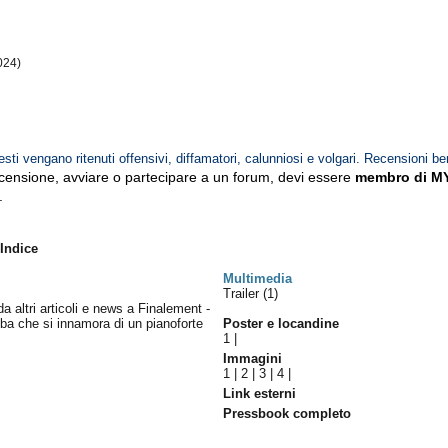
024)
esti vengano ritenuti offensivi, diffamatori, calunniosi e volgari. Recensioni be
ecensione, avviare o partecipare a un forum, devi essere
membro di M
.
 Indice
Multimedia
Trailer (1)
da altri articoli e news a Finalement -
mba che si innamora di un pianoforte
Poster e locandine
1
|
Immagini
1
|
2
|
3
|
4
|
Link esterni
Pressbook completo