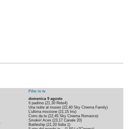
Film in tv
domenica 9 agosto
Il padrino
(
21,30
Rete4
)
Una notte al museo
(
22,40
Sky Cinema Family
)
L'ultima missione
(
21,15
Iris
)
Corro da te
(
22,45
Sky Cinema Romance
)
Smokin' Aces
(
23,17
Canale 20
)
e
Battleship
(
21,20
Italia 1
)
Il giro del mondo in...
(
1,50
La7Cinema
)