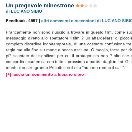
Un pregevole minestrone
di LUCIANO SIBIO
Feedback: 4597 |
altri commenti e recensioni di LUCIANO SIBI
Francamente non sono riuscito a trovare in questo film, come suol 
messaggio diretto allo spettatore.Il film ? un affardellarsi di piccol
completo disordine logo/temporale, di una costante confusione tra 
regia ma alla fine si rimane a bocca asciutta. O meglio, forse per dar
pi? scontato dei significati per cui il protagonista non ? altri c
concordia ecumenica con tutto il prossimo a partire dagli intimi. Gli 
mente il nostro grande Proietti con il suo "nun me rompe il ca'' ".
[+] lascia un commento a luciano sibio »