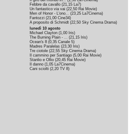
Febbre da cavallo
(
21,15
La7
)
Un fantastico via vai
(
22,50
Rai Movie
)
Men of Honor - L'ono...
(
23,25
La7Cinema
)
Fantozzi
(
21,00
Cine34
)
A proposito di Schmidt
(
22,50
Sky Cinema Drama
)
lunedì 10 agosto
Michael Clayton
(
1,00
Iris
)
The Burning Plain - ...
(
21,15
Iris
)
Ocean's 8
(
0,35
Canale 5
)
Madres Paralelas
(
23,30
Iris
)
Tre ciotole
(
22,55
Sky Cinema Drama
)
Il cammino per Santiago
(
5,00
Rai Movie
)
Stanlio e Ollio
(
20,45
Rai Movie
)
Il danno
(
1,05
La7Cinema
)
Cani sciolti
(
2,20
TV 8
)