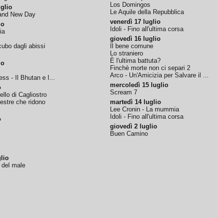
Los Domingos
glio
Le Aquile della Repubblica
rand New Day
venerdì 17 luglio
io
Idoli - Fino all'ultima corsa
ia
giovedì 16 luglio
ubo dagli abissi
Il bene comune
Lo straniero
È l'ultima battuta?
io
Finchè morte non ci separi 2
Arco - Un'Amicizia per Salvare il ...
ss - Il Bhutan e l...
mercoledì 15 luglio
o
Scream 7
tello di Cagliostro
nestre che ridono
martedì 14 luglio
Lee Cronin - La mummia
Idoli - Fino all'ultima corsa
o
giovedì 2 luglio
Buen Camino
lio
o del male