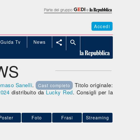
Accedi
Guida Tv
News


EWS
omaso Sanelli
.
Titolo originale:
Cast completo
2024
distribuito da
Lucky Red
. Consigli per la
.
Poster
Foto
Frasi
Streaming