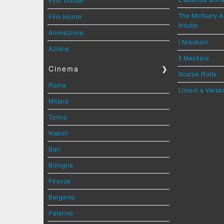
Film Thriller
The Mortuary As
Film Horror
Incubo
Animazione
I Nisidiani
Azione
Il Mestiere
Cinema
❯
Scarpe Rotte
Roma
Limoni a Varsa
Milano
Torino
Napoli
Bari
Bologna
Firenze
Bergamo
Palermo