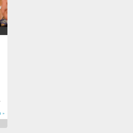
.
a »