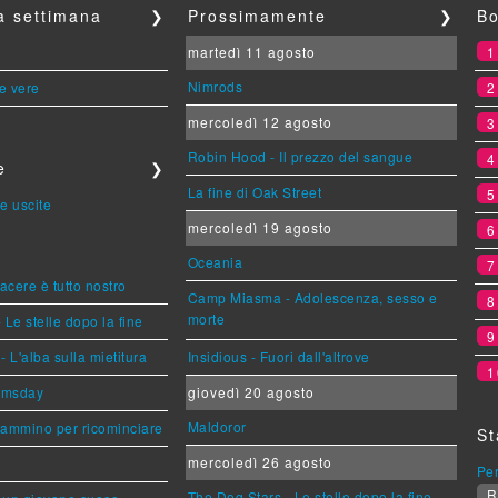
la settimana
❯
Prossimamente
❯
Bo
martedì 11 agosto
Nimrods
le vere
mercoledì 12 agosto
Robin Hood - Il prezzo del sangue
e
❯
La fine di Oak Street
e uscite
mercoledì 19 agosto
Oceania
piacere è tutto nostro
Camp Miasma - Adolescenza, sesso e
morte
 Le stelle dopo la fine
L'alba sulla mietitura
Insidious - Fuori dall'altrove
1
omsday
giovedì 20 agosto
Maldoror
cammino per ricominciare
St
mercoledì 26 agosto
Per
R
The Dog Stars - Le stelle dopo la fine