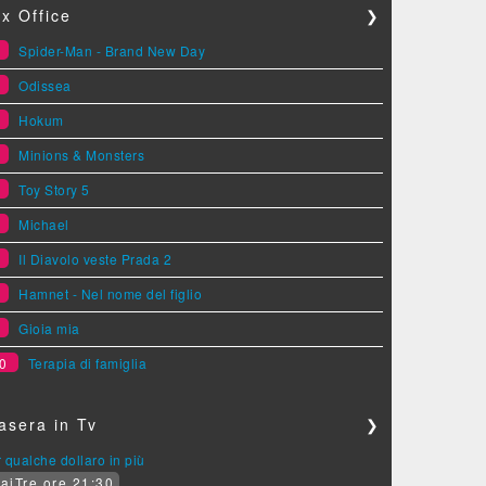
x Office
❯
1
Spider-Man - Brand New Day
2
Odissea
3
Hokum
4
Minions & Monsters
5
Toy Story 5
6
Michael
7
Il Diavolo veste Prada 2
8
Hamnet - Nel nome del figlio
9
Gioia mia
0
Terapia di famiglia
asera in Tv
❯
 qualche dollaro in più
aiTre ore 21:30