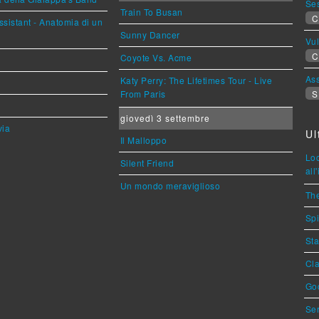
Se
Train To Busan
C
sistant - Anatomia di un
Sunny Dancer
Vu
C
Coyote Vs. Acme
Ass
Katy Perry: The Lifetimes Tour - Live
From Paris
S
giovedì 3 settembre
via
Ul
Il Malloppo
Loc
Silent Friend
all
Un mondo meraviglioso
The
Spi
Sta
Cla
God
Ser