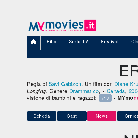

Film
Serie TV
Festival
Ci
ER
Regia di
Savi Gabizon
. Un film con
Diane Kru
. Genere
Drammatico
, -
Canada
,
202
Longing
visione di bambini e ragazzi:
-
MYmo
n
+13
Scheda
Cast
News
Critic