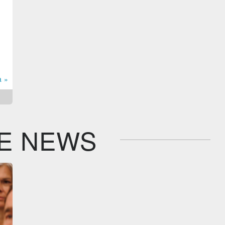
a »
E NEWS