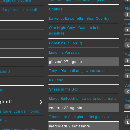
i un giovane cuoco
Rit
Couture
- La piccola cucina di
It
La vendetta perfetta - Bear Country
A 0
One Night Only - Quando tutto è
L
possibile
Sm
Ghost: 2 Big To Rig
C
Limoni a Varsavia
Pa
Ir
giovedì 27 agosto
Am
Tony - Diario di un giovane cuoco
esimi 2
R
Il Cileno
Vu
Sheep in the Box
ud
C
Marco Bellocchio - La porta della realtà
Par
iunti
❯
T
venerdì 28 agosto
entro e fuori dal mondo
La 
Terminator 2 - Il giorno del giudizio
Film
L
mercoledì 2 settembre
a della Gialappa's Band