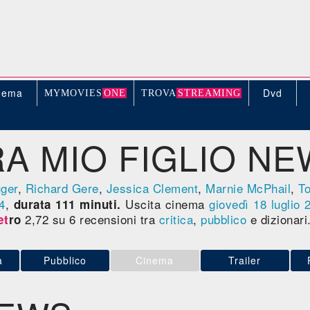
nema
Dvd
MYMOVIE
S
ONE
TROV
A
STREAMING
A MIO FIGLIO N
ger
,
Richard Gere
,
Jessica Clement
,
Marnie McPhail
,
T
4
,
Uscita cinema
giovedì 18
luglio 
durata 111 minuti.
2,72 su 6 recensioni tra
critica
,
pubblico
e dizionari
et
ro
a
Pubblico
Cinema
Trailer