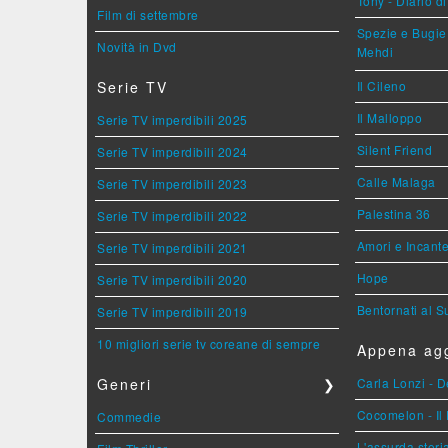
Tony - Diario d
Film di settembre
Spezie e Bugie 
Novità in Dvd
Mehdi
Serie TV
Il Cileno
Il Malloppo
Serie TV imperdibili 2025
Silent Friend
Serie TV imperdibili 2024
Calle Malaga
Serie TV imperdibili 2023
Palestina 36
Serie TV imperdibili 2022
Amori e Incant
Serie TV imperdibili 2021
Hope
Serie TV imperdibili 2020
Bentornati al S
Serie TV imperdibili 2019
10 migliori serie tv coreane di sempre
Appena agg
Generi
❯
Carla Lonzi - D
Cocomelon - Il 
Commedie
L'assurda stori