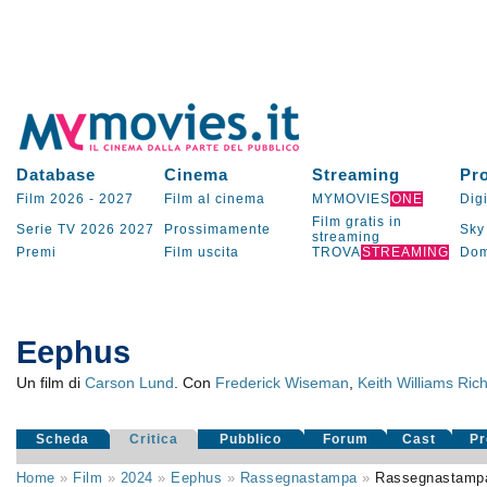
Database
Cinema
Streaming
Pr
Film 2026
-
2027
Film al cinema
MYMOVIES
ONE
Digi
Film gratis in
Serie TV
2026
2027
Prossimamente
Sky
streaming
Premi
Film uscita
TROVA
STREAMING
Dom
Eephus
Un film di
Carson Lund
. Con
Frederick Wiseman
,
Keith Williams Ric
Scheda
Critica
Pubblico
Forum
Cast
Pr
Home
»
Film
»
2024
»
Eephus
»
Rassegnastampa
»
Rassegnastamp