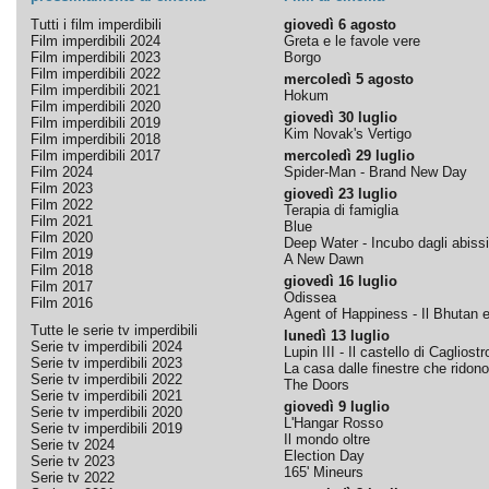
Tutti i film imperdibili
giovedì 6 agosto
Film imperdibili 2024
Greta e le favole vere
Film imperdibili 2023
Borgo
Film imperdibili 2022
mercoledì 5 agosto
Film imperdibili 2021
Hokum
Film imperdibili 2020
giovedì 30 luglio
Film imperdibili 2019
Kim Novak's Vertigo
Film imperdibili 2018
Film imperdibili 2017
mercoledì 29 luglio
Film 2024
Spider-Man - Brand New Day
Film 2023
giovedì 23 luglio
Film 2022
Terapia di famiglia
Film 2021
Blue
Film 2020
Deep Water - Incubo dagli abissi
Film 2019
A New Dawn
Film 2018
giovedì 16 luglio
Film 2017
Odissea
Film 2016
Agent of Happiness - Il Bhutan e 
Tutte le serie tv imperdibili
lunedì 13 luglio
Serie tv imperdibili 2024
Lupin III - Il castello di Cagliostr
Serie tv imperdibili 2023
La casa dalle finestre che ridono
Serie tv imperdibili 2022
The Doors
Serie tv imperdibili 2021
giovedì 9 luglio
Serie tv imperdibili 2020
L'Hangar Rosso
Serie tv imperdibili 2019
Il mondo oltre
Serie tv 2024
Election Day
Serie tv 2023
165' Mineurs
Serie tv 2022