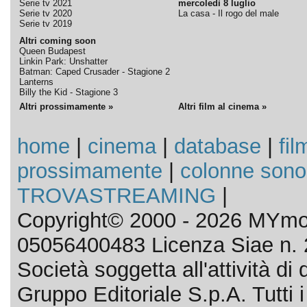
Serie tv 2021
mercoledì 8 luglio
Serie tv 2020
La casa - Il rogo del male
Serie tv 2019
Altri coming soon
Queen Budapest
Linkin Park: Unshatter
Batman: Caped Crusader - Stagione 2
Lanterns
Billy the Kid - Stagione 3
Altri prossimamente »
Altri film al cinema »
home
|
cinema
|
database
|
fil
prossimamente
|
colonne sono
TROVASTREAMING
|
Copyright© 2000 - 2026 MYmov
05056400483 Licenza Siae n. 
Società soggetta all'attività d
Gruppo Editoriale S.p.A. Tutti i d