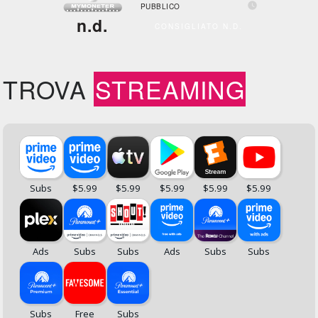

PUBBLICO
n.d.
CONSIGLIATO N.D.
TROVA
STREAMING