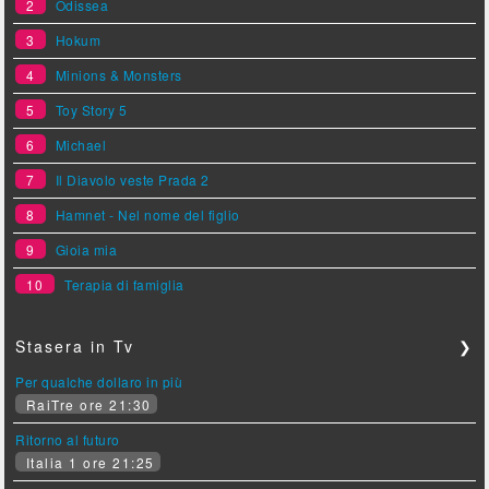
2
Odissea
3
Hokum
4
Minions & Monsters
5
Toy Story 5
6
Michael
7
Il Diavolo veste Prada 2
8
Hamnet - Nel nome del figlio
9
Gioia mia
10
Terapia di famiglia
Stasera in Tv
❯
Per qualche dollaro in più
RaiTre ore 21:30
Ritorno al futuro
Italia 1 ore 21:25