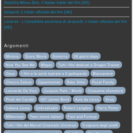
Godzilla Minus Zero, il teaser trailer del film [HD]
Serpenti, il trailer ufficiale del film [HD]
Lorenzo - L'incredibile avventura di Jovanotti, il trailer ufficiale del film
[HD]
Argomenti
Minions
Scary Movie
Gomorra
28 giorni dopo
Now You See Me
M3gan
Tutti i film dedicati a Dragon Trainer
Opus
I film e le serie ispirate a Il gattopardo
Biancaneve
Checco Zalone
Oppenheimer
Baby Sitter
Royal Family
Leonardo Da Vinci
Jurassic Park - World
Cinquanta sfumature
Pirati dei Caraibi
007 James Bond
Auto da corsa
Virus
Indiana Jones
Unbreakable
Robert Langdon
Harry Potter
Millennium
Teen movie italiani
Fast and Furious
Tutti i film del Marvel Cinematic Universe
Il signore degli anelli