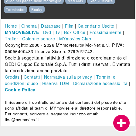
Alice nel paese delle meraviglie
Mad Max
Che Guevara
Terminator
Rocky
Home
|
Cinema
|
Database
|
Film
|
Calendario Uscite
|
MYMOVIESLIVE
|
Dvd
|
Tv
|
Box Office
|
Prossimamente
|
Trailer
|
Colonne sonore
|
MYmovies Club
Copyright© 2000 - 2026 MYmovies.it® Mo-Net s.r.l. P.IVA:
05056400483 Licenza Siae n. 2792/I/2742.
Società soggetta all'attività di direzione e coordinamento di
GEDI Gruppo Editoriale S.p.A. Tutti i diritti riservati. È vietata
la riproduzione anche parziale.
Credits
|
Contatti
|
Normativa sulla privacy
|
Termini e
condizioni d'uso
|
Riserva TDM
|
Dichiarazione accessibilità
|
Cookie Policy
Il riesame e il controllo editoriale dei contenuti del presente sito
sono affidati al team di MYmovies e al direttore responsabile.
Per contatti, scrivere al seguente indirizzo email:
live@mymovies.it