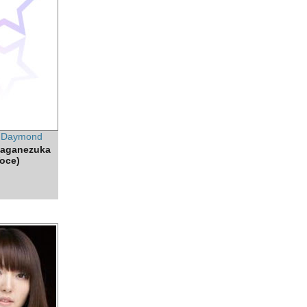
 Daymond
Haganezuka
oce)