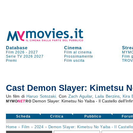
Database
Cinema
Stre
Film 2026
-
2027
Film al cinema
MYMO
Serie TV
2026
2027
Prossimamente
Film 
Premi
Film uscita
TROV
Cast Demon Slayer: Kimetsu No Y
Un film di
Haruo Sotozaki
. Con
Zach Aguilar
,
Laila Berzins
,
Kira 
Demon Slayer: Kimetsu No Yaiba - Il Castello dell'Infin
MYMO
NE
T
RO
Scheda
Critica
Pubblico
Foru
Home
»
Film
»
2024
»
Demon Slayer: Kimetsu No Yaiba - Il Castello 