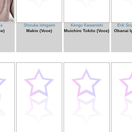
da
Shizuka Ishigami
Kengo Kawanishi
Erik Sc
ce)
Makio (Voce)
Muichiro Tokito (Voce)
Obanai I