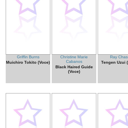
Griffin Burns
Christine Marie
Ray Chas
Cabanos
Muichiro Tokito (Voce)
Tengen Uzui 
Black Haired Guide
(Voce)