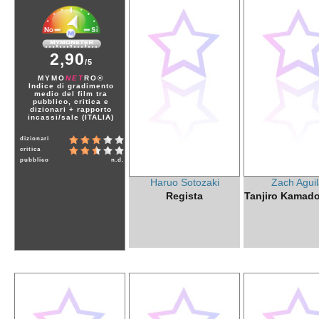
2,90
/5
MYMO
NET
RO®
Indice di gradimento
medio del film tra
pubblico, critica e
dizionari + rapporto
incassi/sale (ITALIA)
dizionari
critica
pubblico
n.d.
Haruo Sotozaki
Zach Aguil
Regista
Tanjiro Kamado