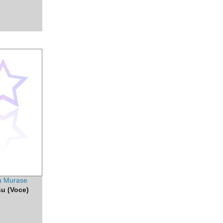
 Murase
u (Voce)