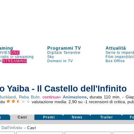
aming
Programmi TV
Attualità
VIES
ONE
Digitale Terrestre
Serie tv imperd
gratis in streaming
Sky
Film imperdibi
A
STREAMING
Domani in TV
Box Office
aiba - Il Castello dell'Infinito
Buckland
,
Reba Buhr
.
continua»
Animazione
,
durata 110 min. - Gi
ito
valutazione media:
2,90
su
-1
recensioni di critica, pub
m
Cast
Premi
News
Trailer
F
Dell'Infinito
»
Cast