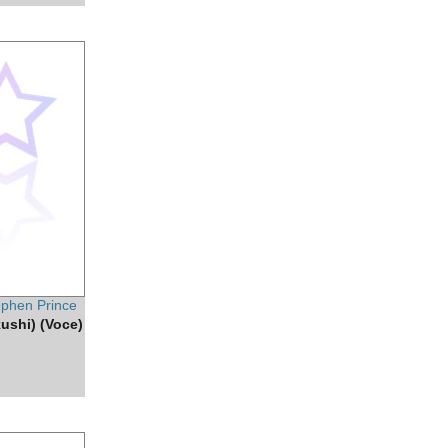
ephen Prince
ushi) (Voce)