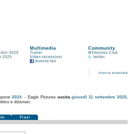
Multimedia
Community
ibili 2025
Trailer
MYmovies Club
li 2025
Video recensioni
twitter
diventa fan
ricerca avanzata
appone
2024
. - Eagle Pictures
uscita
giovedì 11
settembre 2025
.
blico e dizionari.
oto
Frasi