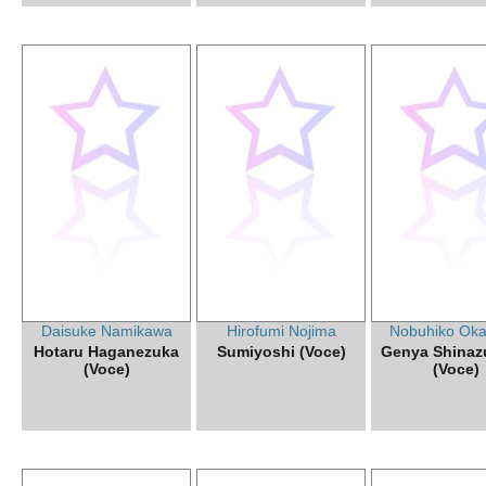
Daisuke Namikawa
Hirofumi Nojima
Nobuhiko Ok
Hotaru Haganezuka
Sumiyoshi (Voce)
Genya Shina
(Voce)
(Voce)