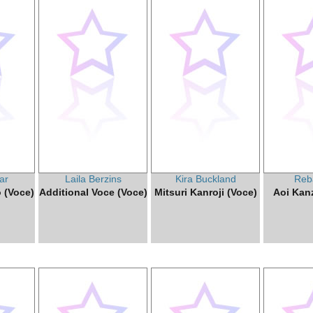
ar
Laila Berzins
Kira Buckland
Reb
 (Voce)
Additional Voce (Voce)
Mitsuri Kanroji (Voce)
Aoi Kan