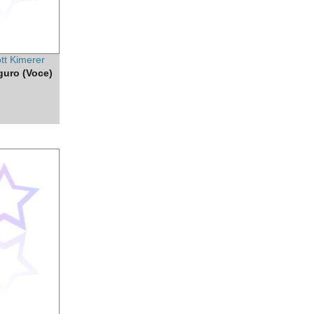
ott Kimerer
guro (Voce)