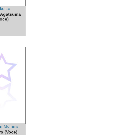
eks Le
 Agatsuma
oce)
n McInnis
o (Voce)