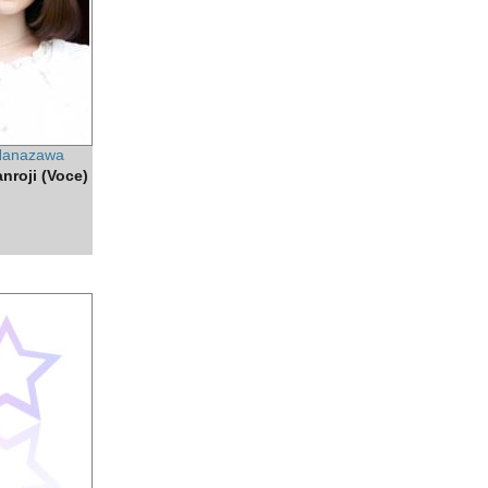
Hanazawa
anroji (Voce)