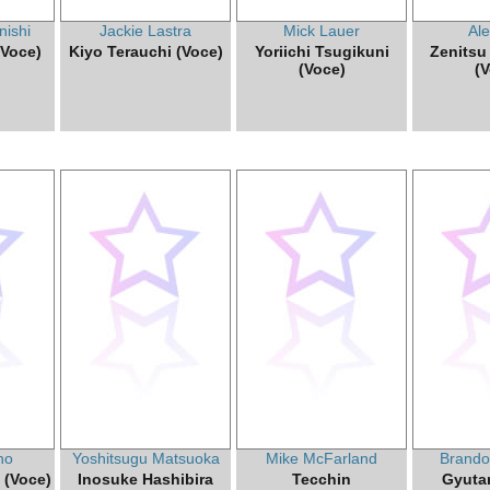
nishi
Jackie Lastra
Mick Lauer
Al
(Voce)
Kiyo Terauchi (Voce)
Yoriichi Tsugikuni
Zenitsu
(Voce)
(V
no
Yoshitsugu Matsuoka
Mike McFarland
Brando
 (Voce)
Inosuke Hashibira
Tecchin
Gyutar