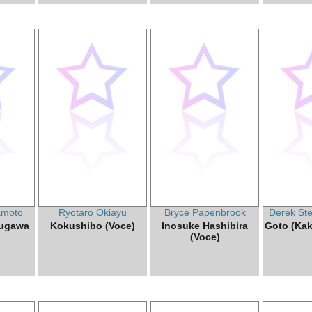
amoto
Ryotaro Okiayu
Bryce Papenbrook
Derek St
zugawa
Kokushibo (Voce)
Inosuke Hashibira
Goto (Kak
(Voce)