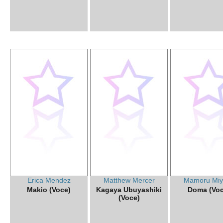
Erica Mendez
Matthew Mercer
Mamoru Miy
Makio (Voce)
Kagaya Ubuyashiki
Doma (Voc
(Voce)