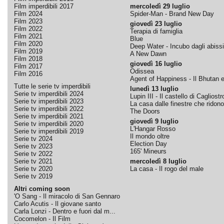
Film imperdibili 2017
mercoledì 29 luglio
Film 2024
Spider-Man - Brand New Day
Film 2023
giovedì 23 luglio
Film 2022
Terapia di famiglia
Film 2021
Blue
Film 2020
Deep Water - Incubo dagli abissi
Film 2019
A New Dawn
Film 2018
giovedì 16 luglio
Film 2017
Odissea
Film 2016
Agent of Happiness - Il Bhutan e 
Tutte le serie tv imperdibili
lunedì 13 luglio
Serie tv imperdibili 2024
Lupin III - Il castello di Cagliostr
Serie tv imperdibili 2023
La casa dalle finestre che ridono
Serie tv imperdibili 2022
The Doors
Serie tv imperdibili 2021
giovedì 9 luglio
Serie tv imperdibili 2020
L'Hangar Rosso
Serie tv imperdibili 2019
Il mondo oltre
Serie tv 2024
Election Day
Serie tv 2023
165' Mineurs
Serie tv 2022
Serie tv 2021
mercoledì 8 luglio
Serie tv 2020
La casa - Il rogo del male
Serie tv 2019
Altri coming soon
'O Sang - Il miracolo di San Gennaro
Carlo Acutis - Il giovane santo
Carla Lonzi - Dentro e fuori dal m...
Cocomelon - Il Film