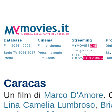
Database
Cinema
Streaming
Pr
Film 2026
-
2027
Film al cinema
MYMOVIES
ONE
Digi
Film gratis in
Serie TV
2026
2027
Prossimamente
Sky
streaming
Premi
Film uscita
TROVA
STREAMING
Dom
Caracas
Un film di
Marco D'Amore
.
Lina Camelia Lumbroso
,
Bri