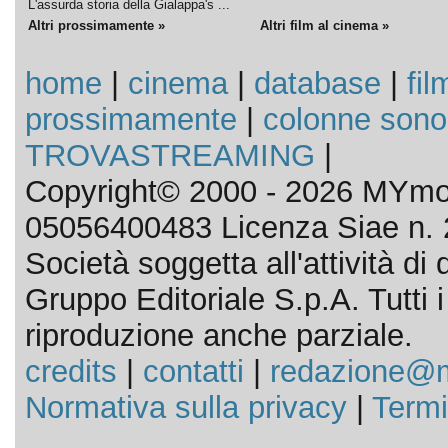
L'assurda storia della Gialappa's ...
Altri prossimamente »
Altri film al cinema »
home
|
cinema
|
database
|
fil
prossimamente
|
colonne sono
TROVASTREAMING
|
Copyright© 2000 - 2026 MYmov
05056400483 Licenza Siae n. 
Società soggetta all'attività d
Gruppo Editoriale S.p.A. Tutti i d
riproduzione anche parziale.
credits
|
contatti
|
redazione@m
Normativa sulla privacy
|
Termi