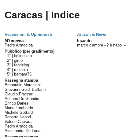
Caracas | Indice
Recensioni & Opinionisti
Articoli & News
MYmovies
Incontri
Pedro Armocida
marco d'amore «? è napoli»
Pubblico (per gradimento)
1° |
figliounico
2° |
gimo
3° |
fabriziog
4° |
melania
5° |
barbara75
Rassegna stampa
Emanuele Marazzini
Giovanni Guidi Buffarini
Claudio Fraccari
Adriano De Grandis
Enrico Danesi
Maria Lombardo
Michele Gottardi
Roberto Nepoti
Valerio Caprara
Pedro Armocida
Alessandra De Luca
Rassegna stampa