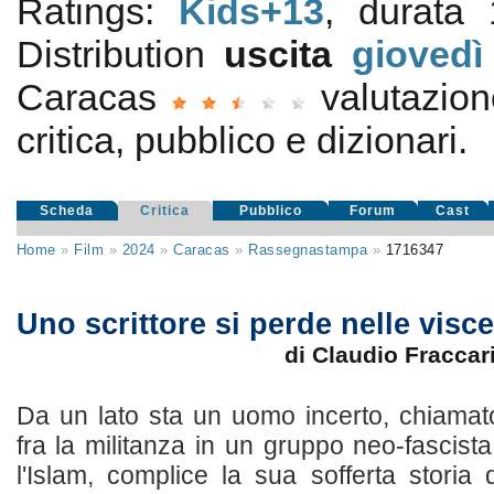
Ratings:
Kids+13
, durata 
Distribution
uscita
giovedì
Caracas
valutazio
critica, pubblico e dizionari.
Scheda
Critica
Pubblico
Forum
Cast
Home
»
Film
»
2024
»
Caracas
»
Rassegnastampa
»
1716347
Uno scrittore si perde nelle visce
di Claudio Fraccar
Da un lato sta un uomo incerto, chiamat
fra la militanza in un gruppo neo-fascista
l'Islam, complice la sua sofferta storia