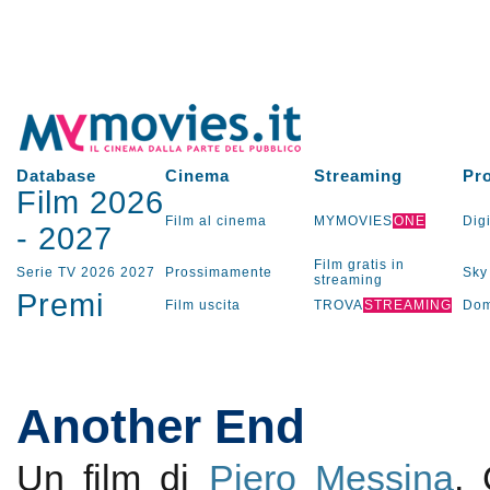
Database
Cinema
Streaming
Pr
Film 2026
Film al cinema
MYMOVIES
ONE
Digi
-
2027
Film gratis in
Serie TV
2026
2027
Prossimamente
Sky
streaming
Premi
Film uscita
TROVA
STREAMING
Dom
Another End
Un film di
Piero Messina
.