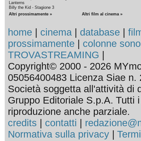
Lanterns
Billy the Kid - Stagione 3
Altri prossimamente »
Altri film al cinema »
home
|
cinema
|
database
|
fil
prossimamente
|
colonne sono
TROVASTREAMING
|
Copyright© 2000 - 2026 MYmov
05056400483 Licenza Siae n. 
Società soggetta all'attività d
Gruppo Editoriale S.p.A. Tutti i d
riproduzione anche parziale.
credits
|
contatti
|
redazione@m
Normativa sulla privacy
|
Termi