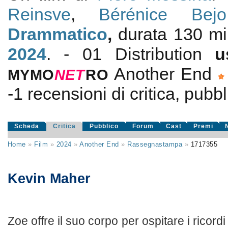
Reinsve
,
Bérénice Bejo
Drammatico
,
durata 130 min
2024
. - 01 Distribution
u
Another End
MYMO
NE
T
RO
-1
recensioni di critica, pubbl
Scheda
Critica
Pubblico
Forum
Cast
Premi
Home
»
Film
»
2024
»
Another End
»
Rassegnastampa
»
1717355
Kevin Maher
Zoe offre il suo corpo per ospitare i ricord