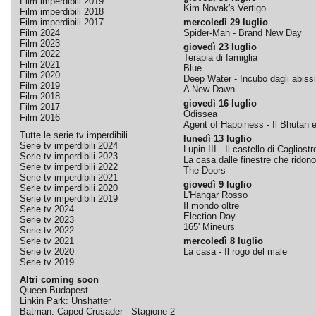
Film imperdibili 2019
Kim Novak's Vertigo
Film imperdibili 2018
Film imperdibili 2017
mercoledì 29 luglio
Film 2024
Spider-Man - Brand New Day
Film 2023
giovedì 23 luglio
Film 2022
Terapia di famiglia
Film 2021
Blue
Film 2020
Deep Water - Incubo dagli abissi
Film 2019
A New Dawn
Film 2018
giovedì 16 luglio
Film 2017
Odissea
Film 2016
Agent of Happiness - Il Bhutan e 
Tutte le serie tv imperdibili
lunedì 13 luglio
Serie tv imperdibili 2024
Lupin III - Il castello di Cagliostr
Serie tv imperdibili 2023
La casa dalle finestre che ridono
Serie tv imperdibili 2022
The Doors
Serie tv imperdibili 2021
giovedì 9 luglio
Serie tv imperdibili 2020
L'Hangar Rosso
Serie tv imperdibili 2019
Il mondo oltre
Serie tv 2024
Election Day
Serie tv 2023
165' Mineurs
Serie tv 2022
Serie tv 2021
mercoledì 8 luglio
Serie tv 2020
La casa - Il rogo del male
Serie tv 2019
Altri coming soon
Queen Budapest
Linkin Park: Unshatter
Batman: Caped Crusader - Stagione 2