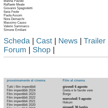
Marina Pavido
Raffaele Meale
Giovanni Spagnoletti
Ilaria Feole
Paola Assom
Nora Demarchi
Massimo Causo
Valerio Sammarco
Simone Emiliani
Scheda
|
Cast
|
News
|
Trailer
Forum
|
Shop
|
prossimamente al cinema
Film al cinema
Tutti i film imperdibili
giovedì 6 agosto
Film imperdibili 2024
Greta e le favole vere
Film imperdibili 2023
Borgo
Film imperdibili 2022
mercoledì 5 agosto
Film imperdibili 2021
Hokum
Film imperdibili 2020
giovedì 30 luglio