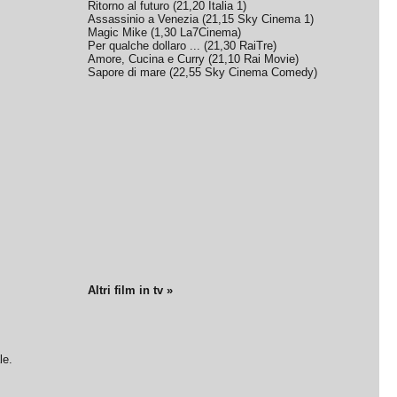
Ritorno al futuro
(
21,20
Italia 1
)
Assassinio a Venezia
(
21,15
Sky Cinema 1
)
Magic Mike
(
1,30
La7Cinema
)
Per qualche dollaro ...
(
21,30
RaiTre
)
Amore, Cucina e Curry
(
21,10
Rai Movie
)
Sapore di mare
(
22,55
Sky Cinema Comedy
)
Altri film in tv »
le.