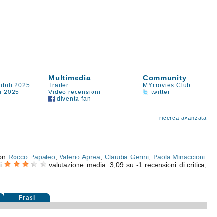
Multimedia
Community
ibili 2025
Trailer
MYmovies Club
li 2025
Video recensioni
twitter
diventa fan
ricerca avanzata
Con
Rocco Papaleo
,
Valerio Aprea
,
Claudia Gerini
,
Paola Minaccioni
.
i
valutazione media:
3,09
su
-1
recensioni di critica,
Frasi