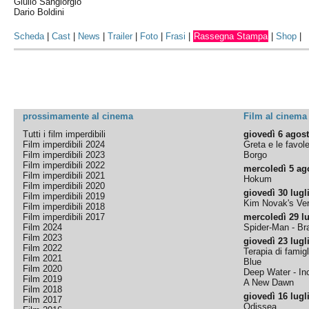
Giulio Sangiorgio
Dario Boldini
Scheda
|
Cast
|
News
|
Trailer
|
Foto
|
Frasi
|
Rassegna Stampa
|
Shop
|
prossimamente al cinema
Film al cinema
Tutti i film imperdibili
giovedì 6 agos
Film imperdibili 2024
Greta e le favol
Film imperdibili 2023
Borgo
Film imperdibili 2022
mercoledì 5 ag
Film imperdibili 2021
Hokum
Film imperdibili 2020
giovedì 30 lugl
Film imperdibili 2019
Kim Novak's Ver
Film imperdibili 2018
Film imperdibili 2017
mercoledì 29 lu
Film 2024
Spider-Man - B
Film 2023
giovedì 23 lugl
Film 2022
Terapia di famigl
Film 2021
Blue
Film 2020
Deep Water - Inc
Film 2019
A New Dawn
Film 2018
giovedì 16 lugl
Film 2017
Odissea