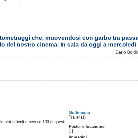
ti cortometraggi che, muovendosi con garbo tra pass
o del nostro cinema. In sala da oggi a mercoledì
Dario Boldi
Multimedia
Trailer (1)
da altri articoli e news a 100 di questi
Poster e locandine
1
|
Immagini