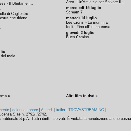
Arco - Un'Amicizia per Salvare il ...
ss - Il Bhutan e l...
mercoledì 15 luglio
o
Scream 7
tello di Cagliostro
nestre che ridono
martedì 14 luglio
Lee Cronin - La mummia
Idoli - Fino all'ultima corsa
o
giovedì 2 luglio
Buen Camino
lio
o del male
nema »
Altri film in dvd »
mente
|
colonne sonore
|
Accedi
|
trailer
|
TROVASTREAMING
|
icenza Siae n. 2792/I/2742.
ditoriale S.p.A. Tutti i diritti riservati. È vietata la riproduzione anche parzia