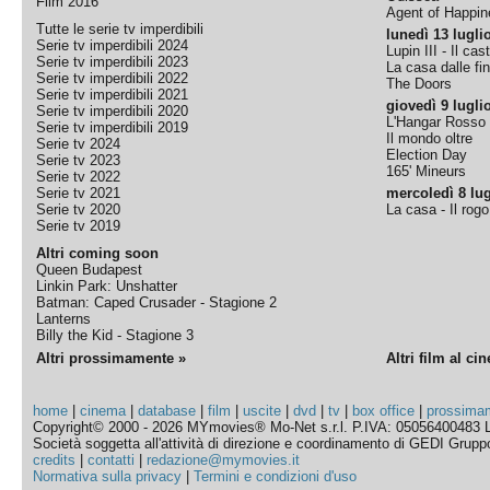
Film 2016
Agent of Happine
Tutte le serie tv imperdibili
lunedì 13 lugli
Serie tv imperdibili 2024
Lupin III - Il cas
Serie tv imperdibili 2023
La casa dalle fi
Serie tv imperdibili 2022
The Doors
Serie tv imperdibili 2021
giovedì 9 lugli
Serie tv imperdibili 2020
L'Hangar Rosso
Serie tv imperdibili 2019
Il mondo oltre
Serie tv 2024
Election Day
Serie tv 2023
165' Mineurs
Serie tv 2022
Serie tv 2021
mercoledì 8 lug
Serie tv 2020
La casa - Il rog
Serie tv 2019
Altri coming soon
Queen Budapest
Linkin Park: Unshatter
Batman: Caped Crusader - Stagione 2
Lanterns
Billy the Kid - Stagione 3
Altri prossimamente »
Altri film al ci
home
|
cinema
|
database
|
film
|
uscite
|
dvd
|
tv
|
box office
|
prossima
Copyright© 2000 - 2026 MYmovies® Mo-Net s.r.l. P.IVA: 05056400483 L
Società soggetta all'attività di direzione e coordinamento di GEDI Gruppo E
credits
|
contatti
|
redazione@mymovies.it
Normativa sulla privacy
|
Termini e condizioni d'uso