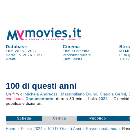
Database
Cinema
Stre
Film 2026
-
2027
Film al cinema
MYMO
Serie TV
2026
2027
Prossimamente
Film 
Premi
Film uscita
TROV
100 di questi anni
Un film di
Michela Andreozzi
,
Massimiliano Bruno
,
Claudia Gerini
,
continua»
Documentario
,
durata 80 min. - Italia
2024
. - Cinecit
pubblico e dizionari.
Scheda
Critica
Pubblico
Home
»
Film
»
2024
»
100 Di Questi Anni
»
Rassegnastampa
»
Ras