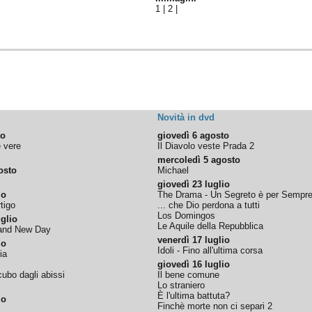
1
|
2
|
Novità in dvd
to
giovedì 6 agosto
e vere
Il Diavolo veste Prada 2
mercoledì 5 agosto
osto
Michael
giovedì 23 luglio
io
The Drama - Un Segreto è per Sempr
tigo
... che Dio perdona a tutti
Los Domingos
glio
Le Aquile della Repubblica
rand New Day
venerdì 17 luglio
io
Idoli - Fino all'ultima corsa
ia
giovedì 16 luglio
ubo dagli abissi
Il bene comune
Lo straniero
È l'ultima battuta?
io
Finchè morte non ci separi 2