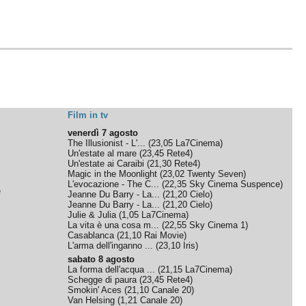
Film in tv
venerdì 7 agosto
The Illusionist - L'...
(
23,05
La7Cinema
)
Un'estate al mare
(
23,45
Rete4
)
Un'estate ai Caraibi
(
21,30
Rete4
)
Magic in the Moonlight
(
23,02
Twenty Seven
)
L'evocazione - The C...
(
22,35
Sky Cinema Suspence
)
e
Jeanne Du Barry - La...
(
21,20
Cielo
)
Jeanne Du Barry - La...
(
21,20
Cielo
)
Julie & Julia
(
1,05
La7Cinema
)
La vita è una cosa m...
(
22,55
Sky Cinema 1
)
Casablanca
(
21,10
Rai Movie
)
L'arma dell'inganno ...
(
23,10
Iris
)
sabato 8 agosto
La forma dell'acqua ...
(
21,15
La7Cinema
)
Schegge di paura
(
23,45
Rete4
)
Smokin' Aces
(
21,10
Canale 20
)
Van Helsing
(
1,21
Canale 20
)