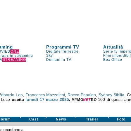
aming
Programmi TV
Attualità
VIES
ONE
Digitale Terrestre
Serie tv imperd
gratis in streaming
Sky
Film imperdibi
A
STREAMING
Domani in TV
Box Office
Edoardo Leo
,
Francesca Mazzoleni
,
Rocco Papaleo
,
Sydney Sibilia
. 
tà Luce
uscita
lunedì 17
marzo 2025
.
100 di questi ann
MYMO
NE
T
RO
Forum
Cast
News
Trailer
Foto
segnastampa