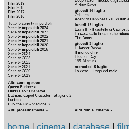
Deep Water - Incubo dagli abissi
Film 2019
A New Dawn
Film 2018
giovedì 16 luglio
Film 2017
Odissea
Film 2016
Agent of Happiness - Il Bhutan e 
Tutte le serie tv imperdibili
lunedì 13 luglio
Serie tv imperdibili 2024
Lupin III - Il castello di Cagliostr
Serie tv imperdibili 2023
La casa dalle finestre che ridono
Serie tv imperdibili 2022
The Doors
Serie tv imperdibili 2021
giovedì 9 luglio
Serie tv imperdibili 2020
L'Hangar Rosso
Serie tv imperdibili 2019
Il mondo oltre
Serie tv 2024
Election Day
Serie tv 2023
165' Mineurs
Serie tv 2022
Serie tv 2021
mercoledì 8 luglio
Serie tv 2020
La casa - Il rogo del male
Serie tv 2019
Altri coming soon
Queen Budapest
Linkin Park: Unshatter
Batman: Caped Crusader - Stagione 2
Lanterns
Billy the Kid - Stagione 3
Altri prossimamente »
Altri film al cinema »
home
|
cinema
|
database
|
fil