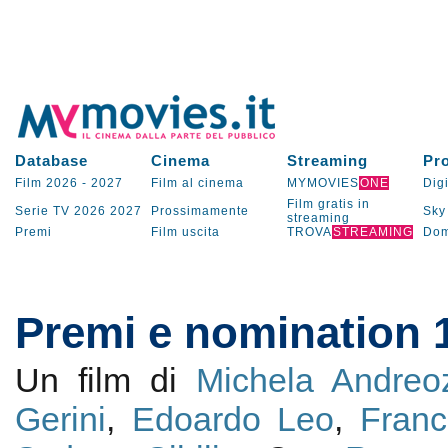
Database
Cinema
Streaming
Pr
Film 2026
-
2027
Film al cinema
MYMOVIES
ONE
Digi
Film gratis in
Serie TV
2026
2027
Prossimamente
Sky
streaming
Premi
Film uscita
TROVA
STREAMING
Dom
Premi e nomination 1
Un film di
Michela Andreo
Gerini
,
Edoardo Leo
,
Franc