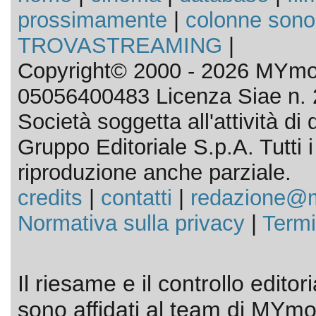
prossimamente
|
colonne sono
TROVASTREAMING
|
Copyright© 2000 - 2026 MYmov
05056400483 Licenza Siae n. 
Società soggetta all'attività d
Gruppo Editoriale S.p.A. Tutti i d
riproduzione anche parziale.
credits
|
contatti
|
redazione@m
Normativa sulla privacy
|
Termi
Il riesame e il controllo editor
sono affidati al team di MYmov