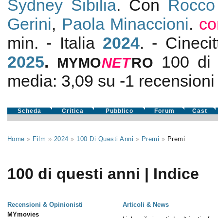
Sydney Sibilia
. Con
Rocco
Gerini
,
Paola Minaccioni
.
co
min. - Italia
2024
. - Cinec
2025
.
100 di 
MYMO
NE
T
RO
media:
3,09
su
-1
recensioni d
Scheda
Critica
Pubblico
Forum
Cast
Home
»
Film
»
2024
»
100 Di Questi Anni
»
Premi
»
Premi
100 di questi anni | Indice
Recensioni & Opinionisti
Articoli & News
MYmovies