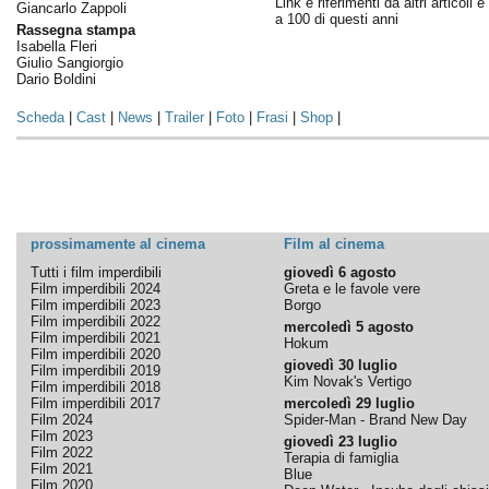
Link e riferimenti da altri articoli 
Giancarlo Zappoli
a 100 di questi anni
Rassegna stampa
Isabella Fleri
Giulio Sangiorgio
Dario Boldini
Scheda
|
Cast
|
News
|
Trailer
|
Foto
|
Frasi
|
Shop
|
prossimamente al cinema
Film al cinema
Tutti i film imperdibili
giovedì 6 agosto
Film imperdibili 2024
Greta e le favole vere
Film imperdibili 2023
Borgo
Film imperdibili 2022
mercoledì 5 agosto
Film imperdibili 2021
Hokum
Film imperdibili 2020
giovedì 30 luglio
Film imperdibili 2019
Kim Novak's Vertigo
Film imperdibili 2018
Film imperdibili 2017
mercoledì 29 luglio
Film 2024
Spider-Man - Brand New Day
Film 2023
giovedì 23 luglio
Film 2022
Terapia di famiglia
Film 2021
Blue
Film 2020