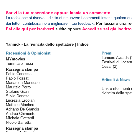
Scrivi la tua recensione oppure lascia un commento
La redazione si riserva il diritto di rimuovere i commenti inseriti qualora qu
Per lasciare una r
dai lettori contribuiranno a migliorare il tuo feedback.
Fai clic qui per iscriverti
subito oppure
Accedi se sei già iscritto
Yannick - La rivincita dello spettatore | Indice
Recensioni & Opinionisti
Premi
Lumiere Awards
(
MYmovies
Festival di Locar
Tommaso Tocci
Cesar
(2)
Rassegna stampa
Fabio Canessa
Paolo Fossati
Articoli & News
Mariarosa Mancuso
Maurizio Porro
Link e riferimenti 
Stefano Giani
rivincita dello spe
Silvio Danese
Lucrezia Ercolani
Mathieu Macheret
Adriano De Grandis
Andrea Chimento
Michele Gottardi
Nicolò Barretta
Rassegna stampa