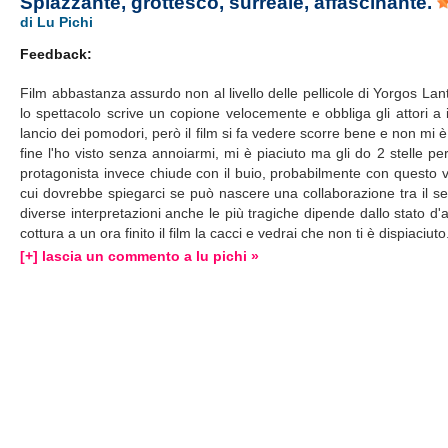
Spiazzante, grottesco, surreale, affascinante.
di Lu Pichi
Feedback:
Film abbastanza assurdo non al livello delle pellicole di Yorgos Lan
lo spettacolo scrive un copione velocemente e obbliga gli attori a i
lancio dei pomodori, però il film si fa vedere scorre bene e non mi
fine l'ho visto senza annoiarmi, mi è piaciuto ma gli do 2 stelle p
protagonista invece chiude con il buio, probabilmente con questo vol
cui dovrebbe spiegarci se può nascere una collaborazione tra il sequ
diverse interpretazioni anche le più tragiche dipende dallo stato d
cottura a un ora finito il film la cacci e vedrai che non ti è dispiaciuto
[+] lascia un commento a lu pichi »