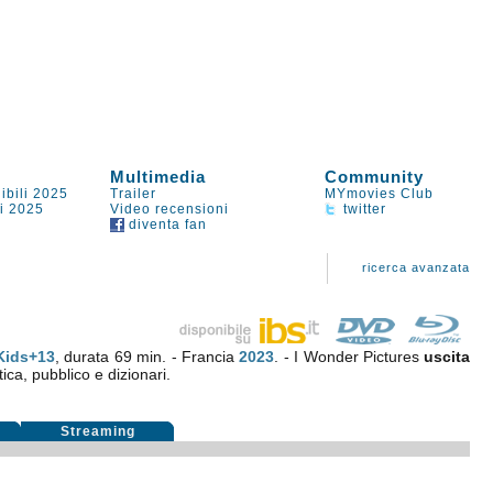
Multimedia
Community
ibili 2025
Trailer
MYmovies Club
li 2025
Video recensioni
twitter
diventa fan
ricerca avanzata
Kids+13
, durata 69 min. - Francia
2023
. - I Wonder Pictures
uscita
tica, pubblico e dizionari.
Streaming