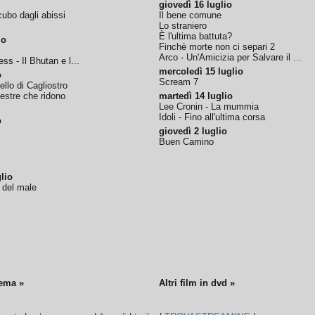
giovedì 16 luglio
ubo dagli abissi
Il bene comune
Lo straniero
È l'ultima battuta?
io
Finchè morte non ci separi 2
Arco - Un'Amicizia per Salvare il ...
ss - Il Bhutan e l...
mercoledì 15 luglio
o
Scream 7
tello di Cagliostro
nestre che ridono
martedì 14 luglio
Lee Cronin - La mummia
Idoli - Fino all'ultima corsa
o
giovedì 2 luglio
Buen Camino
lio
o del male
nema »
Altri film in dvd »