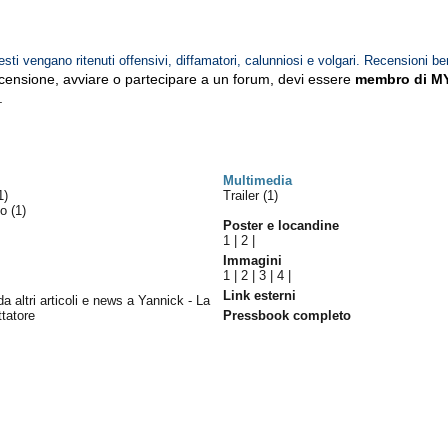
esti vengano ritenuti offensivi, diffamatori, calunniosi e volgari. Recensioni be
ecensione, avviare o partecipare a un forum, devi essere
membro di M
.
Multimedia
1)
Trailer (1)
no
(1)
Poster e locandine
1
|
2
|
Immagini
1
|
2
|
3
|
4
|
Link esterni
da altri articoli e news a Yannick - La
ttatore
Pressbook completo