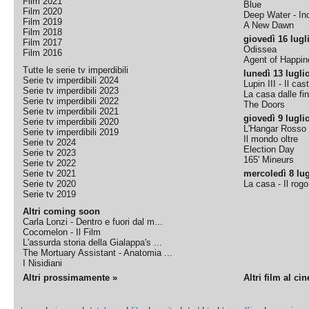
Film 2021
Blue
Film 2020
Deep Water - Inc
Film 2019
A New Dawn
Film 2018
giovedì 16 lugl
Film 2017
Odissea
Film 2016
Agent of Happine
Tutte le serie tv imperdibili
lunedì 13 lugli
Serie tv imperdibili 2024
Lupin III - Il cas
Serie tv imperdibili 2023
La casa dalle fi
Serie tv imperdibili 2022
The Doors
Serie tv imperdibili 2021
giovedì 9 lugli
Serie tv imperdibili 2020
L'Hangar Rosso
Serie tv imperdibili 2019
Il mondo oltre
Serie tv 2024
Election Day
Serie tv 2023
165' Mineurs
Serie tv 2022
Serie tv 2021
mercoledì 8 lug
Serie tv 2020
La casa - Il rog
Serie tv 2019
Altri coming soon
Carla Lonzi - Dentro e fuori dal m...
Cocomelon - Il Film
L'assurda storia della Gialappa's ...
The Mortuary Assistant - Anatomia ...
I Nisidiani
Altri prossimamente »
Altri film al ci