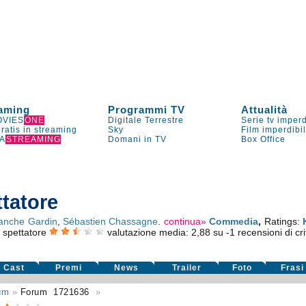
aming
Programmi TV
Attualità
VIES
ONE
Digitale Terrestre
Serie tv imperd
gratis in streaming
Sky
Film imperdibi
A
STREAMING
Domani in TV
Box Office
ttatore
anche Gardin
,
Sébastien Chassagne
.
continua»
Commedia
,
Ratings:
o spettatore
valutazione media:
2,88
su
-1
recensioni di cri
Cast
Premi
News
Trailer
Foto
Frasi
um
»
Forum
1721636
»