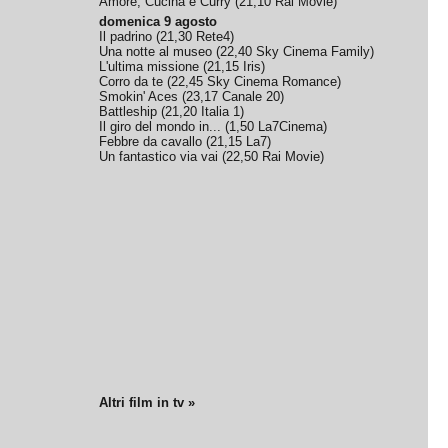
Amore, Cucina e Curry
(
21,10
Rai Movie
)
domenica 9 agosto
Il padrino
(
21,30
Rete4
)
Una notte al museo
(
22,40
Sky Cinema Family
)
L'ultima missione
(
21,15
Iris
)
Corro da te
(
22,45
Sky Cinema Romance
)
Smokin' Aces
(
23,17
Canale 20
)
Battleship
(
21,20
Italia 1
)
Il giro del mondo in...
(
1,50
La7Cinema
)
Febbre da cavallo
(
21,15
La7
)
Un fantastico via vai
(
22,50
Rai Movie
)
Altri film in tv »