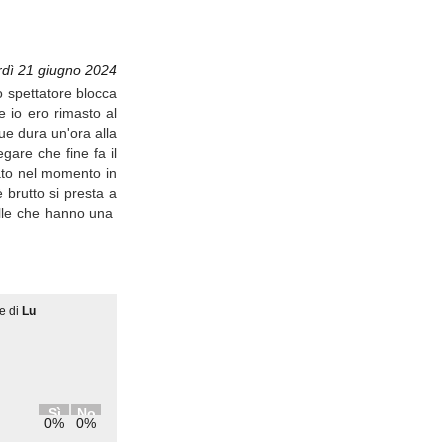
rdì 21 giugno 2024
o spettatore blocca
e io ero rimasto al
ue dura un'ora alla
gare che fine fa il
iato nel momento in
 brutto si presta a
uelle che hanno una
e di
Lu
Sì
No
0%
0%