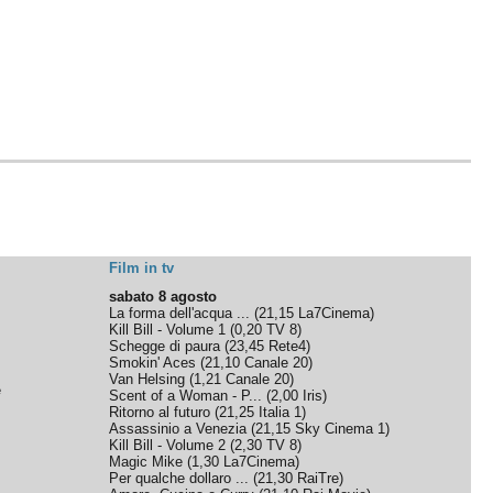
Film in tv
sabato 8 agosto
La forma dell'acqua ...
(
21,15
La7Cinema
)
Kill Bill - Volume 1
(
0,20
TV 8
)
Schegge di paura
(
23,45
Rete4
)
Smokin' Aces
(
21,10
Canale 20
)
Van Helsing
(
1,21
Canale 20
)
e
Scent of a Woman - P...
(
2,00
Iris
)
Ritorno al futuro
(
21,25
Italia 1
)
Assassinio a Venezia
(
21,15
Sky Cinema 1
)
Kill Bill - Volume 2
(
2,30
TV 8
)
Magic Mike
(
1,30
La7Cinema
)
Per qualche dollaro ...
(
21,30
RaiTre
)