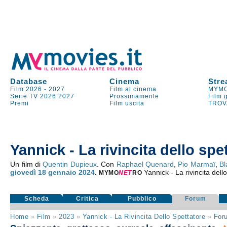
Database
Cinema
Stre
Film 2026
-
2027
Film al cinema
MYMO
Serie TV
2026
2027
Prossimamente
Film 
Premi
Film uscita
TROV
Yannick - La rivincita dello spe
Un film di
Quentin Dupieux
. Con
Raphael Quenard
,
Pio Marmaï
,
Bl
giovedì 18
gennaio 2024
.
Yannick - La rivincita dell
MYMO
NE
T
RO
Scheda
Critica
Pubblico
Forum
Home
»
Film
»
2023
»
Yannick - La Rivincita Dello Spettatore
»
For