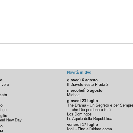
Novità in dvd
to
giovedì 6 agosto
e vere
Il Diavolo veste Prada 2
mercoledì 5 agosto
osto
Michael
giovedì 23 luglio
io
The Drama - Un Segreto è per Sempr
tigo
... che Dio perdona a tutti
Los Domingos
glio
Le Aquile della Repubblica
rand New Day
venerdì 17 luglio
io
Idoli - Fino all'ultima corsa
ia