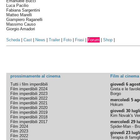
Emanuele Bucci
Luca Pacilio
Fabiana Sargentini
Matteo Marelli
Giampiero Raganelli
Massimo Causo
Giorgio Amadori
Scheda
|
Cast
|
News
|
Trailer
|
Foto
|
Frasi
|
Forum
|
Shop
|
prossimamente al cinema
Film al cinema
Tutti i film imperdibili
giovedì 6 agos
Film imperdibili 2024
Greta e le favol
Film imperdibili 2023
Borgo
Film imperdibili 2022
mercoledì 5 ag
Film imperdibili 2021
Hokum
Film imperdibili 2020
giovedì 30 lugl
Film imperdibili 2019
Kim Novak's Ver
Film imperdibili 2018
Film imperdibili 2017
mercoledì 29 lu
Film 2024
Spider-Man - B
Film 2023
giovedì 23 lugl
Film 2022
Terapia di famigl