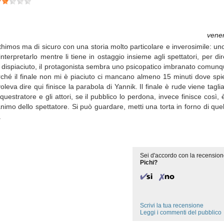
vene
thimos ma di sicuro con una storia molto particolare e inverosimile: un
nterpretarlo mentre li tiene in ostaggio insieme agli spettatori, per dir
 è dispiaciuto, il protagonista sembra uno psicopatico imbranato comunq
erché il finale non mi è piaciuto ci mancano almeno 15 minuti dove spie
eva dire qui finisce la parabola di Yannik. Il finale è rude viene tagl
estratore e gli attori, se il pubblico lo perdona, invece finisce così, è
'animo dello spettatore. Si può guardare, metti una torta in forno di q
.
Sei d'accordo con la recension
Pichi?
Scrivi la tua recensione
Leggi i commenti del pubblico