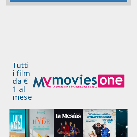
Tutti
i film
da €
1 al
mese