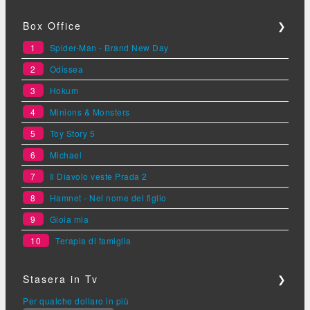
Box Office
❯
1
Spider-Man - Brand New Day
2
Odissea
3
Hokum
4
Minions & Monsters
5
Toy Story 5
6
Michael
7
Il Diavolo veste Prada 2
8
Hamnet - Nel nome del figlio
9
Gioia mia
10
Terapia di famiglia
Stasera in Tv
❯
Per qualche dollaro in più