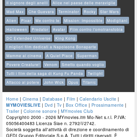
Il signore degli anelli
Alice nel paese delle meraviglie
Mad Max
Che Guevara
Terminator
Rocky
Star Wars
Alien
Pixar
Me contro te
Mission: Impossible
Modigliani
Halloween
Predator
Avatar
Film contro l'omotransfobia
DC Extended Universe
King Kong
I migliori film dedicati a Napoleone Bonaparte
Mamme al cinema
A Quiet Place
Superman
Povere Creature!
Venom
Smetto quando voglio
Tutti i film della saga di Kung Fu Panda
Twilight
Attacco al potere
John Wick
Opus
Titanic
Home
|
Cinema
|
Database
|
Film
|
Calendario Uscite
|
MYMOVIESLIVE
|
Dvd
|
Tv
|
Box Office
|
Prossimamente
|
Trailer
|
Colonne sonore
|
MYmovies Club
Copyright© 2000 - 2026 MYmovies.it® Mo-Net s.r.l. P.IVA:
05056400483 Licenza Siae n. 2792/I/2742.
Società soggetta all'attività di direzione e coordinamento di
GEDI Gruppo Editoriale S.p.A. Tutti i diritti riservati. È