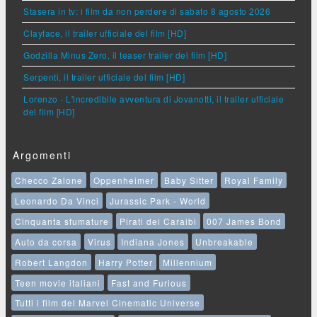
Stasera in tv: i film da non perdere di sabato 8 agosto 2026
Clayface, il trailer ufficiale del film [HD]
Godzilla Minus Zero, il teaser trailer del film [HD]
Serpenti, il trailer ufficiale del film [HD]
Lorenzo - L'incredibile avventura di Jovanotti, il trailer ufficiale
del film [HD]
Argomenti
Checco Zalone
Oppenheimer
Baby Sitter
Royal Family
Leonardo Da Vinci
Jurassic Park - World
Cinquanta sfumature
Pirati dei Caraibi
007 James Bond
Auto da corsa
Virus
Indiana Jones
Unbreakable
Robert Langdon
Harry Potter
Millennium
Teen movie italiani
Fast and Furious
Tutti i film del Marvel Cinematic Universe