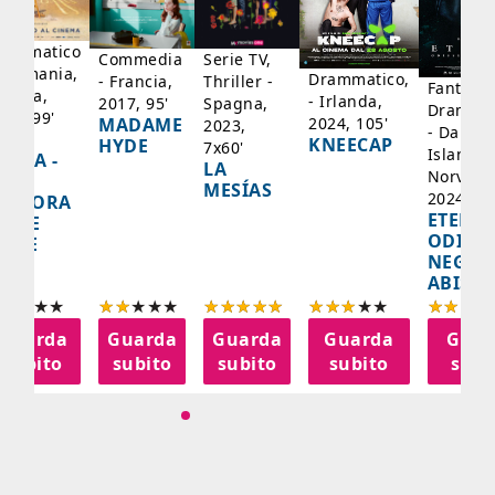
rammatico
Serie TV,
Commedia
 Germania,
Drammatico,
Thriller -
- Francia,
Fantasci
rancia,
- Irlanda,
Spagna,
2017, 95'
Drammat
025, 99'
2024, 105'
MADAME
2023,
- Danima
ADY
KNEECAP
HYDE
7x60'
Islanda,
AZCA -
LA
Norvegi
A
MESÍAS
2024, 10
IGNORA
ETERNA
ELLE
ODISS
INEE
NEGLI
ABISSI
Guarda
Guarda
Guarda
Guarda
Guar
subito
subito
subito
subito
subi