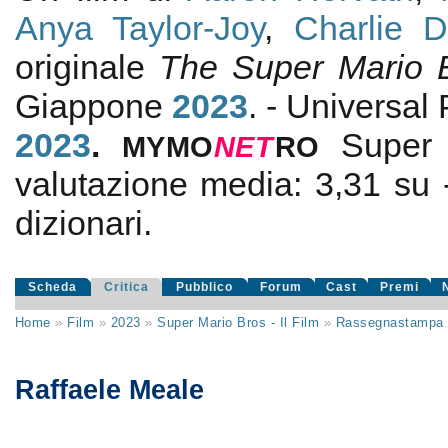
Anya Taylor-Joy
,
Charlie D
originale
The Super Mario 
Giappone
2023
. - Universal
2023
.
Super 
MYMO
NE
T
RO
valutazione media:
3,31
su
dizionari.
Scheda
Critica
Pubblico
Forum
Cast
Premi
Home
»
Film
»
2023
»
Super Mario Bros - Il Film
»
Rassegnastampa
Raffaele Meale