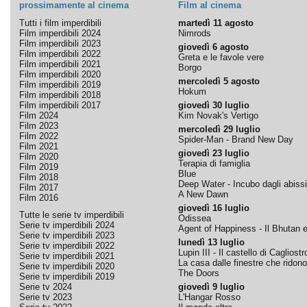
prossimamente al cinema
Film al cinema
Tutti i film imperdibili
martedì 11 agosto
Film imperdibili 2024
Nimrods
Film imperdibili 2023
giovedì 6 agosto
Film imperdibili 2022
Greta e le favole vere
Film imperdibili 2021
Borgo
Film imperdibili 2020
mercoledì 5 agosto
Film imperdibili 2019
Hokum
Film imperdibili 2018
Film imperdibili 2017
giovedì 30 luglio
Film 2024
Kim Novak's Vertigo
Film 2023
mercoledì 29 luglio
Film 2022
Spider-Man - Brand New Day
Film 2021
giovedì 23 luglio
Film 2020
Terapia di famiglia
Film 2019
Blue
Film 2018
Deep Water - Incubo dagli abissi
Film 2017
A New Dawn
Film 2016
giovedì 16 luglio
Tutte le serie tv imperdibili
Odissea
Serie tv imperdibili 2024
Agent of Happiness - Il Bhutan e 
Serie tv imperdibili 2023
lunedì 13 luglio
Serie tv imperdibili 2022
Lupin III - Il castello di Cagliostr
Serie tv imperdibili 2021
La casa dalle finestre che ridono
Serie tv imperdibili 2020
The Doors
Serie tv imperdibili 2019
Serie tv 2024
giovedì 9 luglio
Serie tv 2023
L'Hangar Rosso