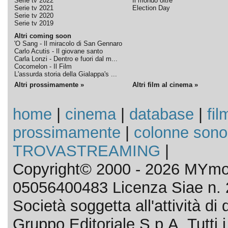
Serie tv 2022
Il mondo oltre
Serie tv 2021
Election Day
Serie tv 2020
Serie tv 2019
Altri coming soon
'O Sang - Il miracolo di San Gennaro
Carlo Acutis - Il giovane santo
Carla Lonzi - Dentro e fuori dal m...
Cocomelon - Il Film
L'assurda storia della Gialappa's ...
Altri prossimamente »
Altri film al cinema »
home
|
cinema
|
database
|
fil
prossimamente
|
colonne sono
TROVASTREAMING
|
Copyright© 2000 - 2026 MYmov
05056400483 Licenza Siae n. 
Società soggetta all'attività d
Gruppo Editoriale S.p.A. Tutti i d