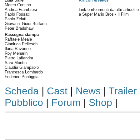
Lidia Saller
Articoli & News
Marco Contino
Andrea Frambrosi
Link e riferimenti da altri articoli 
Paolo Fossati
a Super Mario Bros - Il Film
Paolo Zelati
Giovanni Guidi Buffarini
Peter Bradshaw
Rassegna stampa
Raffaele Meale
Gianluca Pelleschi
Ilaria Ravarino
Roy Menarini
Pietro Lafiandra
Sara Montini
Claudia Giampaolo
Francesca Lombardo
Federico Pontiggia
Scheda
|
Cast
|
News
|
Trailer
Pubblico
|
Forum
|
Shop
|