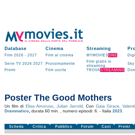
Database
Cinema
Streaming
Pr
Film 2026
-
2027
Film al cinema
MYMOVIES
ONE
Digi
Film gratis in
Serie TV
2026
2027
Prossimamente
Sky
streaming
Premi
Film uscita
TROVA
STREAMING
Dom
Poster The Good Mothers
Un film di
Elisa Amoruso
,
Julian Jarrold
. Con
Gaia Girace
,
Valent
Drammatico
,
durata 60 min. , numero episodi: 6. - Italia
2023
.
Scheda
Critica
Pubblico
Forum
Cast
Premi