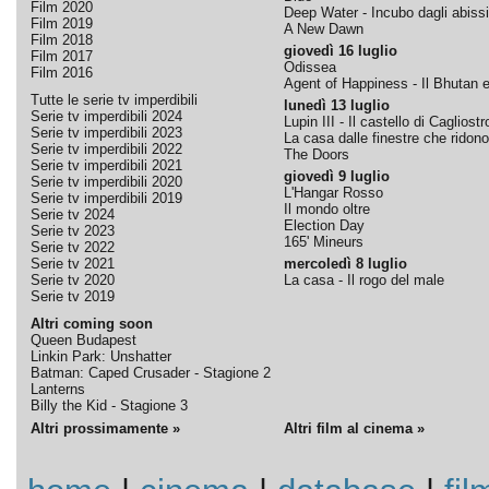
Film 2020
Deep Water - Incubo dagli abissi
Film 2019
A New Dawn
Film 2018
giovedì 16 luglio
Film 2017
Odissea
Film 2016
Agent of Happiness - Il Bhutan e 
Tutte le serie tv imperdibili
lunedì 13 luglio
Serie tv imperdibili 2024
Lupin III - Il castello di Cagliostr
Serie tv imperdibili 2023
La casa dalle finestre che ridono
Serie tv imperdibili 2022
The Doors
Serie tv imperdibili 2021
giovedì 9 luglio
Serie tv imperdibili 2020
L'Hangar Rosso
Serie tv imperdibili 2019
Il mondo oltre
Serie tv 2024
Election Day
Serie tv 2023
165' Mineurs
Serie tv 2022
Serie tv 2021
mercoledì 8 luglio
Serie tv 2020
La casa - Il rogo del male
Serie tv 2019
Altri coming soon
Queen Budapest
Linkin Park: Unshatter
Batman: Caped Crusader - Stagione 2
Lanterns
Billy the Kid - Stagione 3
Altri prossimamente »
Altri film al cinema »