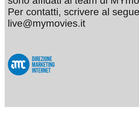
sono affidati al team di MYmov
Per contatti, scrivere al segue
live@mymovies.it