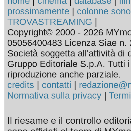
home
|
cinema
|
database
|
fil
prossimamente
|
colonne sono
TROVASTREAMING
|
Copyright© 2000 - 2026 MYmov
05056400483 Licenza Siae n. 
Società soggetta all'attività d
Gruppo Editoriale S.p.A. Tutti i d
riproduzione anche parziale.
credits
|
contatti
|
redazione@m
Normativa sulla privacy
|
Termi
Il riesame e il controllo editor