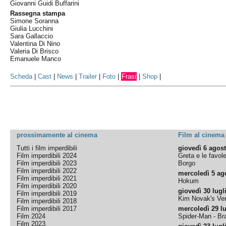
Giovanni Guidi Buffarini
Rassegna stampa
Simone Soranna
Giulia Lucchini
Sara Gallaccio
Valentina Di Nino
Valeria Di Brisco
Emanuele Manco
Scheda
|
Cast
|
News
|
Trailer
|
Foto
|
Frasi
|
Shop
|
prossimamente al cinema
Film al cinema
Tutti i film imperdibili
giovedì 6 agos
Film imperdibili 2024
Greta e le favol
Film imperdibili 2023
Borgo
Film imperdibili 2022
mercoledì 5 ag
Film imperdibili 2021
Hokum
Film imperdibili 2020
giovedì 30 lugl
Film imperdibili 2019
Kim Novak's Ver
Film imperdibili 2018
Film imperdibili 2017
mercoledì 29 lu
Film 2024
Spider-Man - B
Film 2023