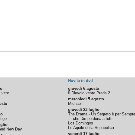
Novità in dvd
to
giovedì 6 agosto
e vere
Il Diavolo veste Prada 2
mercoledì 5 agosto
osto
Michael
giovedì 23 luglio
io
The Drama - Un Segreto è per Sempr
tigo
... che Dio perdona a tutti
Los Domingos
glio
Le Aquile della Repubblica
rand New Day
venerdì 17 luglio