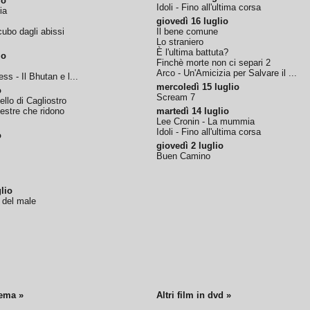
io
Idoli - Fino all'ultima corsa
ia
giovedì 16 luglio
ubo dagli abissi
Il bene comune
Lo straniero
È l'ultima battuta?
io
Finchè morte non ci separi 2
Arco - Un'Amicizia per Salvare il ...
ss - Il Bhutan e l...
mercoledì 15 luglio
o
Scream 7
tello di Cagliostro
nestre che ridono
martedì 14 luglio
Lee Cronin - La mummia
Idoli - Fino all'ultima corsa
o
giovedì 2 luglio
Buen Camino
lio
o del male
nema »
Altri film in dvd »