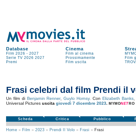
Database
Cinema
Stre
Film 2026
-
2027
Film al cinema
MYMO
Serie TV
2026
2027
Prossimamente
Film 
Premi
Film uscita
TROV
Frasi celebri dal film Prendi il 
Un film di
Benjamin Renner
,
Guylo Homsy
. Con
Elizabeth Banks
Universal Pictures
uscita
giovedì 7
dicembre 2023
.
MYMO
NE
T
RO
Scheda
Critica
Pubblico
Home
»
Film
»
2023
»
Prendi Il Volo
»
Frasi
»
Frasi