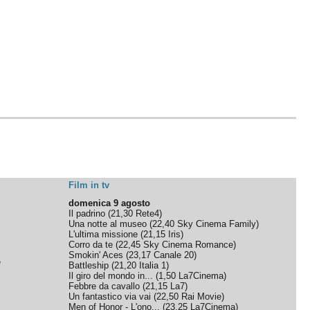
Film in tv
domenica 9 agosto
Il padrino
(
21,30
Rete4
)
Una notte al museo
(
22,40
Sky Cinema Family
)
L'ultima missione
(
21,15
Iris
)
Corro da te
(
22,45
Sky Cinema Romance
)
Smokin' Aces
(
23,17
Canale 20
)
e
Battleship
(
21,20
Italia 1
)
Il giro del mondo in...
(
1,50
La7Cinema
)
Febbre da cavallo
(
21,15
La7
)
Un fantastico via vai
(
22,50
Rai Movie
)
Men of Honor - L'ono...
(
23,25
La7Cinema
)