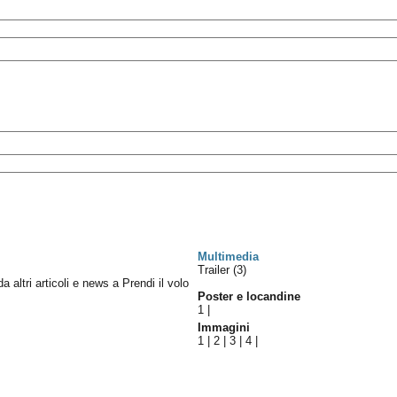
Multimedia
Trailer (3)
da altri articoli e news a Prendi il volo
Poster e locandine
1
|
Immagini
1
|
2
|
3
|
4
|