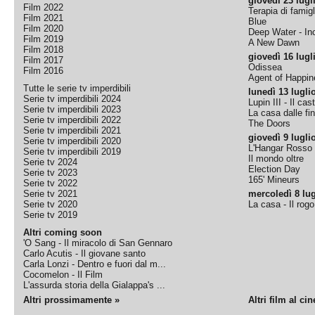
giovedì 23 lugl
Film 2022
Terapia di famigl
Film 2021
Blue
Film 2020
Deep Water - Inc
Film 2019
A New Dawn
Film 2018
giovedì 16 lugl
Film 2017
Odissea
Film 2016
Agent of Happine
Tutte le serie tv imperdibili
lunedì 13 lugli
Serie tv imperdibili 2024
Lupin III - Il cas
Serie tv imperdibili 2023
La casa dalle fi
Serie tv imperdibili 2022
The Doors
Serie tv imperdibili 2021
giovedì 9 lugli
Serie tv imperdibili 2020
L'Hangar Rosso
Serie tv imperdibili 2019
Il mondo oltre
Serie tv 2024
Election Day
Serie tv 2023
165' Mineurs
Serie tv 2022
Serie tv 2021
mercoledì 8 lug
Serie tv 2020
La casa - Il rog
Serie tv 2019
Altri coming soon
'O Sang - Il miracolo di San Gennaro
Carlo Acutis - Il giovane santo
Carla Lonzi - Dentro e fuori dal m...
Cocomelon - Il Film
L'assurda storia della Gialappa's ...
Altri prossimamente »
Altri film al ci