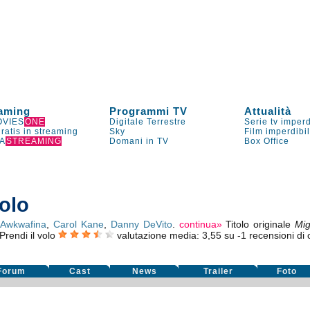
aming
Programmi TV
Attualità
VIES
ONE
Digitale Terrestre
Serie tv imperd
gratis in streaming
Sky
Film imperdibi
A
STREAMING
Domani in TV
Box Office
volo
,
Awkwafina
,
Carol Kane
,
Danny DeVito
.
continua»
Titolo originale
Mig
Prendi il volo
valutazione media:
3,55
su
-1
recensioni di c
Forum
Cast
News
Trailer
Foto