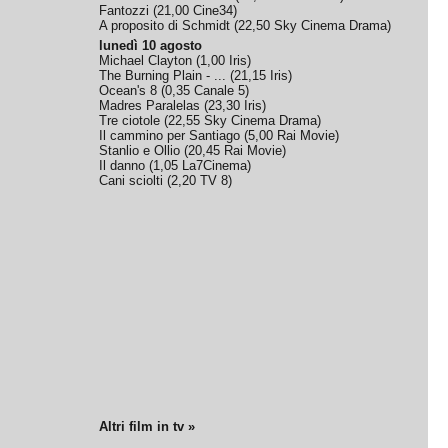
Fantozzi
(
21,00
Cine34
)
A proposito di Schmidt
(
22,50
Sky Cinema Drama
)
lunedì 10 agosto
Michael Clayton
(
1,00
Iris
)
The Burning Plain - ...
(
21,15
Iris
)
Ocean's 8
(
0,35
Canale 5
)
Madres Paralelas
(
23,30
Iris
)
Tre ciotole
(
22,55
Sky Cinema Drama
)
Il cammino per Santiago
(
5,00
Rai Movie
)
Stanlio e Ollio
(
20,45
Rai Movie
)
Il danno
(
1,05
La7Cinema
)
Cani sciolti
(
2,20
TV 8
)
Altri film in tv »