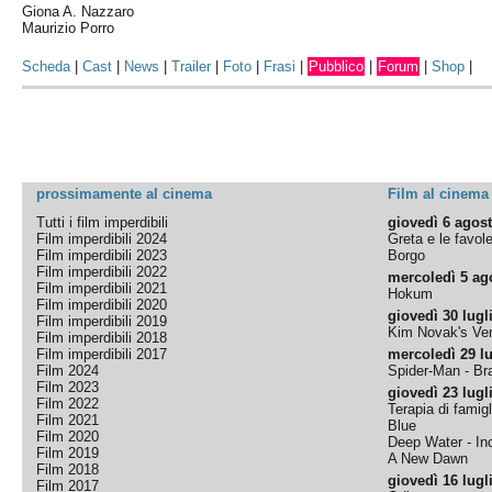
Giona A. Nazzaro
Maurizio Porro
Scheda
|
Cast
|
News
|
Trailer
|
Foto
|
Frasi
|
Pubblico
|
Forum
|
Shop
|
prossimamente al cinema
Film al cinema
Tutti i film imperdibili
giovedì 6 agos
Film imperdibili 2024
Greta e le favol
Film imperdibili 2023
Borgo
Film imperdibili 2022
mercoledì 5 ag
Film imperdibili 2021
Hokum
Film imperdibili 2020
giovedì 30 lugl
Film imperdibili 2019
Kim Novak's Ver
Film imperdibili 2018
Film imperdibili 2017
mercoledì 29 lu
Film 2024
Spider-Man - B
Film 2023
giovedì 23 lugl
Film 2022
Terapia di famigl
Film 2021
Blue
Film 2020
Deep Water - Inc
Film 2019
A New Dawn
Film 2018
giovedì 16 lugl
Film 2017