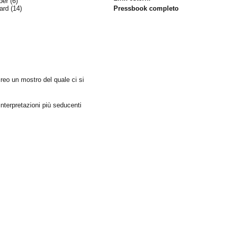
uper
(6)
ward
(14)
Pressbook completo
reo un mostro del quale ci si
nterpretazioni più seducenti