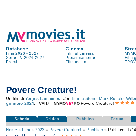
Database
Cinema
Stre
Film 2026
-
2027
Film al cinema
MYMO
Serie TV
2026
2027
Prossimamente
Film 
Premi
Film uscita
TROV
Povere Creature!
Un film di
Yorgos Lanthimos
. Con
Emma Stone
,
Mark Ruffalo
,
Will
gennaio 2024
.
-
-
Povere Creature!
VM 14
MYMO
NE
T
RO
Scheda
Critica
Pubblico
Forum
Home
»
Film
»
2023
»
Povere Creature!
»
Pubblico
»
Pubblico
171