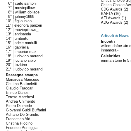
Critics Choice S
6° |
carlo santoni
Critics Choice A
7° |
moviepillows_
CDG Awards
(2)
8° |
william dollace
BAFTA
(16)
9° |
johnny1988
AFI Awards
(1)
10° |
figliounico
ADG Awards
(2)
11° |
eleonora panzeri
12° |
moviepillows_
13° |
enripanda
Articoli & News
14° |
umberto
Incontri
15° |
adele nardulli
willem dafoe «in c
16° |
gabriella
innamora»
17° |
imperior max
18° |
ludovico morandi
Celebrities
19° |
luciano sibio
emma stone le 5 i
20° |
tozkino
21° |
ludovico morandi
Rassegna stampa
Mariarosa Mancuso
Cristina Battocletti
Claudio Fraccari
Enrico Danesi
Teresa Marchesi
Andrea Chimento
Pietro Diomede
Giovanni Guidi Buffarini
Adriano De Grandis
Francesco Alò
Cristina Piccino
Federico Pontiggia