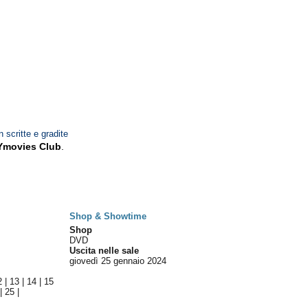
n scritte e gradite
Ymovies Club
.
Shop & Showtime
Shop
DVD
Uscita nelle sale
giovedì 25
gennaio 2024
2
|
13
|
14
|
15
|
25
|