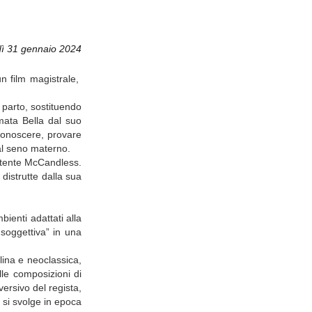
ì 31 gennaio 2024
n film magistrale,
l parto, sostituendo
mata Bella dal suo
conoscere, provare
dal seno materno.
istente McCandless.
distrutte dalla sua
bienti adattati alla
 soggettiva” in una
lina e neoclassica,
le composizioni di
versivo del regista,
 si svolge in epoca