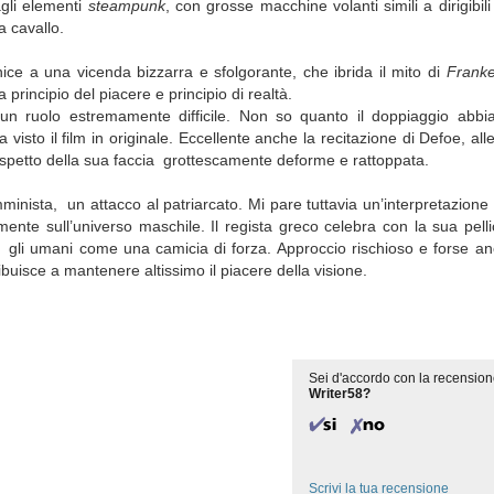
agli elementi
steampunk
, con grosse macchine volanti simili a dirigibili
a cavallo.
nice a una vicenda bizzarra e sfolgorante, che ibrida il mito di
Franke
ra principio del piacere e principio di realtà.
 ruolo estremamente difficile. Non so quanto il doppiaggio abbia 
isto il film in originale. Eccellente anche la recitazione di Defoe, alle
 dispetto della sua faccia grottescamente deforme e rattoppata.
nista, un attacco al patriarcato. Mi pare tuttavia un’interpretazione 
nte sull’universo maschile. Il regista greco celebra con la sua pellico
o gli umani come una camicia di forza. Approccio rischioso e forse a
buisce a mantenere altissimo il piacere della visione.
Sei d'accordo con la recension
Writer58?
Scrivi la tua recensione