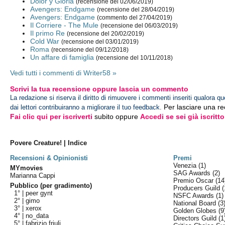
Dolor y Gloria
(recensione del 02/06/2019)
Avengers: Endgame
(recensione del 28/04/2019)
Avengers: Endgame
(commento del 27/04/2019)
Il Corriere - The Mule
(recensione del 06/03/2019)
Il primo Re
(recensione del 20/02/2019)
Cold War
(recensione del 03/01/2019)
Roma
(recensione del 09/12/2018)
Un affare di famiglia
(recensione del 10/11/2018)
Vedi tutti i commenti di Writer58 »
Scrivi la tua recensione oppure lascia un commento
La redazione si riserva il diritto di rimuovere i commenti inseriti qualora qu
Per lasciare una r
dai lettori contribuiranno a migliorare il tuo feedback.
Fai clic qui per iscriverti
subito oppure
Accedi se sei già iscritto
Povere Creature! | Indice
Recensioni & Opinionisti
Premi
Venezia
(1)
MYmovies
SAG Awards
(2)
Marianna Cappi
Premio Oscar
(14
Pubblico (per gradimento)
Producers Guild
(
1° |
peer gynt
NSFC Awards
(1)
2° |
gimo
National Board
(3
3° |
xerox
Golden Globes
(9
4° |
no_data
Directors Guild
(1
5° |
fabrizio friuli