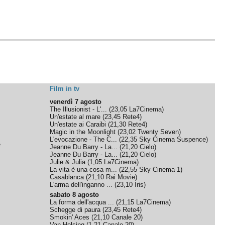
Film in tv
venerdì 7 agosto
The Illusionist - L'...
(
23,05
La7Cinema
)
Un'estate al mare
(
23,45
Rete4
)
Un'estate ai Caraibi
(
21,30
Rete4
)
Magic in the Moonlight
(
23,02
Twenty Seven
)
L'evocazione - The C...
(
22,35
Sky Cinema Suspence
)
e
Jeanne Du Barry - La...
(
21,20
Cielo
)
Jeanne Du Barry - La...
(
21,20
Cielo
)
Julie & Julia
(
1,05
La7Cinema
)
La vita è una cosa m...
(
22,55
Sky Cinema 1
)
Casablanca
(
21,10
Rai Movie
)
L'arma dell'inganno ...
(
23,10
Iris
)
sabato 8 agosto
La forma dell'acqua ...
(
21,15
La7Cinema
)
Schegge di paura
(
23,45
Rete4
)
Smokin' Aces
(
21,10
Canale 20
)
Van Helsing
(
1,21
Canale 20
)