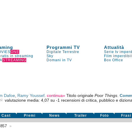
aming
Programmi TV
Attualità
VIES
ONE
Digitale Terrestre
Serie tv imperd
gratis in streaming
Sky
Film imperdibi
A
STREAMING
Domani in TV
Box Office
em Dafoe
,
Ramy Youssef
.
continua»
Titolo originale
Poor Things
.
Comm
valutazione media:
4,07
su
-1
recensioni di critica, pubblico e diziona
Cast
Premi
News
Trailer
Foto
Frasi
4857
»