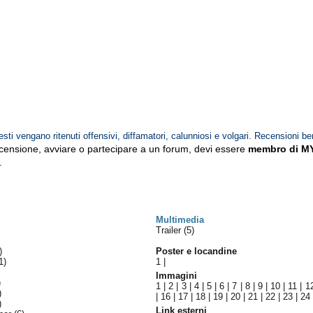
esti vengano ritenuti offensivi, diffamatori, calunniosi e volgari. Recensioni be
ecensione, avviare o partecipare a un forum, devi essere
membro di M
.
Multimedia
Trailer (5)
)
Poster e locandine
1)
1
|
Immagini
)
1
|
2
|
3
|
4
|
5
|
6
|
7
|
8
|
9
|
10
|
11
|
1
)
|
16
|
17
|
18
|
19
|
20
|
21
|
22
|
23
|
24
)
Link esterni