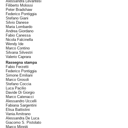
Alessandra Levantesi
Filiberto Molossi
Peter Bradshaw
Federico Pontiggia
Stefano Giani
Silvio Danese
Maria Lombardo
Andrea Giordano
Fabio Canessa
Nicola Falcinella
Wendy Ide
Marco Contino
Silvana Silvestri
Valerio Caprara
Rassegna stampa
Fabio Ferzetti
Federico Pontiggia
Simone Emiliani
Marco Grosoli
Stefano Coccia
Luca Pacilio
Davide Di Giorgio
Marco Catenacci
Alessandro Uccelli
Fabiana Sargentini
Elisa Battistini
Vania Amitrano
Alessandra De Luca
Giacomo S. Pistolato
Marco Minniti