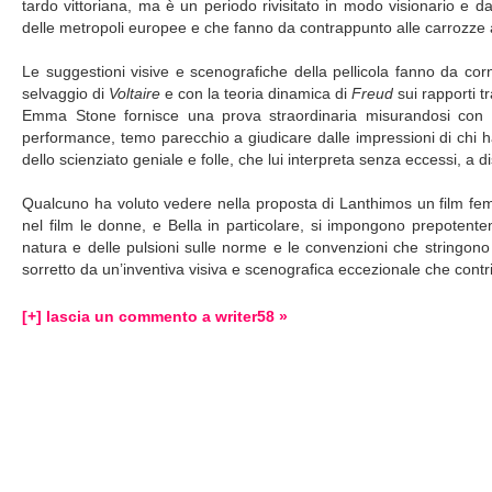
tardo vittoriana, ma è un periodo rivisitato in modo visionario e d
delle metropoli europee e che fanno da contrappunto alle carrozze 
Le suggestioni visive e scenografiche della pellicola fanno da cor
selvaggio di
Voltaire
e con la teoria dinamica di
Freud
sui rapporti t
Emma Stone fornisce una prova straordinaria misurandosi con un
performance, temo parecchio a giudicare dalle impressioni di chi ha v
dello scienziato geniale e folle, che lui interpreta senza eccessi, a
Qualcuno ha voluto vedere nella proposta di Lanthimos un film femmi
nel film le donne, e Bella in particolare, si impongono prepotenteme
natura e delle pulsioni sulle norme e le convenzioni che stringon
sorretto da un’inventiva visiva e scenografica eccezionale che contri
[+] lascia un commento a writer58 »