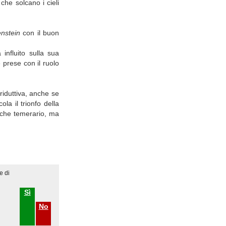
 che solcano i cieli
nstein
con il buon
influito sulla sua
 prese con il ruolo
riduttiva, anche se
la il trionfo della
nche temerario, ma
e di
Sì
No