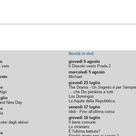
Novità in dvd
to
giovedì 6 agosto
e vere
Il Diavolo veste Prada 2
mercoledì 5 agosto
osto
Michael
giovedì 23 luglio
io
The Drama - Un Segreto è per Sempr
tigo
... che Dio perdona a tutti
Los Domingos
glio
Le Aquile della Repubblica
rand New Day
venerdì 17 luglio
io
Idoli - Fino all'ultima corsa
ia
giovedì 16 luglio
ubo dagli abissi
Il bene comune
Lo straniero
È l'ultima battuta?
io
Finchè morte non ci separi 2