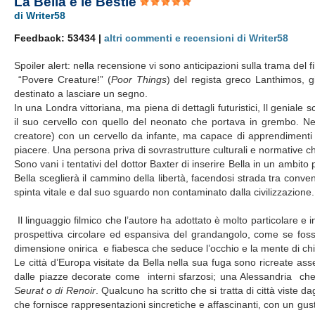
La Bella e le Bestie
di Writer58
Feedback: 53434 |
altri commenti e recensioni di Writer58
Spoiler alert: nella recensione vi sono anticipazioni sulla trama del f
“Povere Creature!” (
Poor Things
) del regista greco Lanthimos, 
destinato a lasciare un segno.
In una Londra vittoriana, ma piena di dettagli futuristici, Il genial
il suo cervello con quello del neonato che portava in grembo. N
creatore) con un cervello da infante, ma capace di apprendimenti 
piacere. Una persona priva di sovrastrutture culturali e normative c
Sono vani i tentativi del dottor Baxter di inserire Bella in un ambit
Bella sceglierà il cammino della libertà, facendosi strada tra conve
spinta vitale e dal suo sguardo non contaminato dalla civilizzazione.
Il linguaggio filmico che l’autore ha adottato è molto particolare e i
prospettiva circolare ed espansiva del grandangolo, come se fosse
dimensione onirica e fiabesca che seduce l’occhio e la mente di ch
Le città d’Europa visitate da Bella nella sua fuga sono ricreate a
dalle piazze decorate come interni sfarzosi; una Alessandria ch
Seurat o di Renoir
. Qualcuno ha scritto che si tratta di città viste 
che fornisce rappresentazioni sincretiche e affascinanti, con un gus