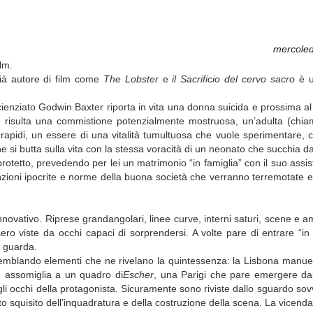
mercoled
ilm.
già autore di film come
The Lobster
e
il Sacrificio del cervo sacro
è u
e scienziato Godwin Baxter riporta in vita una donna suicida e prossima a
e risulta una commistione potenzialmente mostruosa, un’adulta (chia
rapidi, un essere di una vitalità tumultuosa che vuole sperimentare, 
he si butta sulla vita con la stessa voracità di un neonato che succhia 
o protetto, prevedendo per lei un matrimonio “in famiglia” con il suo ass
nzioni ipocrite e norme della buona società che verranno terremotate e 
nnovativo. Riprese grandangolari, linee curve, interni saturi, scene e am
ro viste da occhi capaci di sorprendersi. A volte pare di entrare “in
i guarda.
ssemblando elementi che ne rivelano la quintessenza: la Lisbona manue
e assomiglia a un quadro di
Escher
, una Parigi che pare emergere dal
dagli occhi della protagonista. Sicuramente sono riviste dallo sguardo sov
to squisito dell’inquadratura e della costruzione della scena. La vicenda