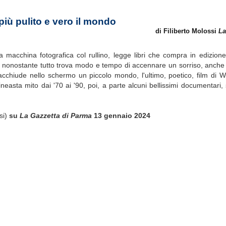
più pulito e vero il mondo
di Filiberto Molossi
La
macchina fotografica col rullino, legge libri che compra in edizion
o. E nonostante tutto trova modo e tempo di accennare un sorriso, anch
acchiude nello schermo un piccolo mondo, l'ultimo, poetico, film di 
neasta mito dai '70 ai '90, poi, a parte alcuni bellissimi documentari,
si)
su
La Gazzetta di Parma
13 gennaio 2024