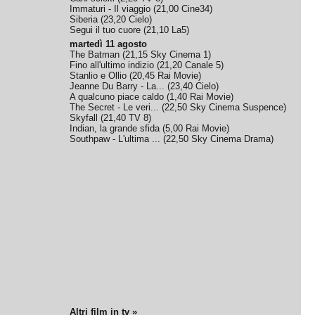
Immaturi - Il viaggio
(
21,00
Cine34
)
Siberia
(
23,20
Cielo
)
Segui il tuo cuore
(
21,10
La5
)
martedì 11 agosto
The Batman
(
21,15
Sky Cinema 1
)
Fino all'ultimo indizio
(
21,20
Canale 5
)
Stanlio e Ollio
(
20,45
Rai Movie
)
Jeanne Du Barry - La...
(
23,40
Cielo
)
A qualcuno piace caldo
(
1,40
Rai Movie
)
The Secret - Le veri...
(
22,50
Sky Cinema Suspence
)
Skyfall
(
21,40
TV 8
)
Indian, la grande sfida
(
5,00
Rai Movie
)
Southpaw - L'ultima ...
(
22,50
Sky Cinema Drama
)
Altri film in tv »