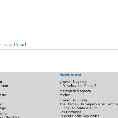
o
|
Forum
|
Shop
|
Novità in dvd
to
giovedì 6 agosto
e vere
Il Diavolo veste Prada 2
mercoledì 5 agosto
osto
Michael
giovedì 23 luglio
io
The Drama - Un Segreto è per Sempr
tigo
... che Dio perdona a tutti
Los Domingos
glio
Le Aquile della Repubblica
rand New Day