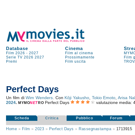
Database
Cinema
Stre
Film 2026
-
2027
Film al cinema
MYMO
Serie TV
2026
2027
Prossimamente
Film 
Premi
Film uscita
TROV
Perfect Days
Un film di
Wim Wenders
. Con
Kôji Yakusho
,
Tokio Emoto
,
Arisa N
2024
.
Perfect Days
valutazione media:
MYMO
NE
T
RO
Scheda
Critica
Pubblico
Forum
Home
»
Film
»
2023
»
Perfect Days
»
Rassegnastampa
»
1713915