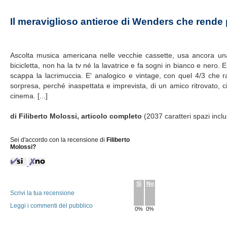
Il meraviglioso antieroe di Wenders che rende 
Ascolta musica americana nelle vecchie cassette, usa ancora una 
bicicletta, non ha la tv né la lavatrice e fa sogni in bianco e ner
scappa la lacrimuccia. E' analogico e vintage, con quel 4/3 che r
sorpresa, perché inaspettata e imprevista, di un amico ritrovato, ci
cinema. [...]
di Filiberto Molossi, articolo completo
(2037 caratteri spazi inclu
Sei d'accordo con la recensione di
Filiberto
Molossi?
Sì
No
Scrivi la tua recensione
Leggi i commenti del pubblico
0%
0%