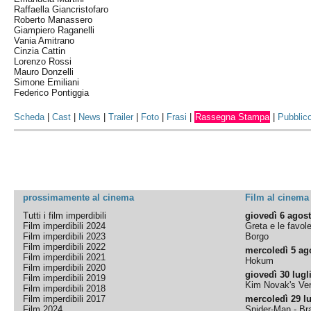
Raffaella Giancristofaro
Roberto Manassero
Giampiero Raganelli
Vania Amitrano
Cinzia Cattin
Lorenzo Rossi
Mauro Donzelli
Simone Emiliani
Federico Pontiggia
Scheda
|
Cast
|
News
|
Trailer
|
Foto
|
Frasi
|
Rassegna Stampa
|
Pubblic
prossimamente al cinema
Film al cinema
Tutti i film imperdibili
giovedì 6 agos
Film imperdibili 2024
Greta e le favol
Film imperdibili 2023
Borgo
Film imperdibili 2022
mercoledì 5 ag
Film imperdibili 2021
Hokum
Film imperdibili 2020
giovedì 30 lugl
Film imperdibili 2019
Kim Novak's Ver
Film imperdibili 2018
Film imperdibili 2017
mercoledì 29 lu
Film 2024
Spider-Man - B