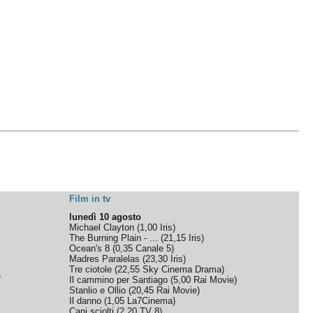
Film in tv
lunedì 10 agosto
Michael Clayton
(
1,00
Iris
)
The Burning Plain - ...
(
21,15
Iris
)
Ocean's 8
(
0,35
Canale 5
)
Madres Paralelas
(
23,30
Iris
)
Tre ciotole
(
22,55
Sky Cinema Drama
)
e
Il cammino per Santiago
(
5,00
Rai Movie
)
Stanlio e Ollio
(
20,45
Rai Movie
)
Il danno
(
1,05
La7Cinema
)
Cani sciolti
(
2,20
TV 8
)