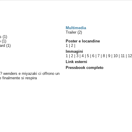
Multimedia
Trailer (2)
es
(1)
lo
(1)
Poster e locandine
ward
(1)
1
|
2
|
Immagini
1
|
2
|
3
|
4
|
5
|
6
|
7
|
8
|
9
|
10
|
11
|
1
Link esterni
Pressbook completo
? wenders e miyazaki ci offrono un
 finalmente si respira