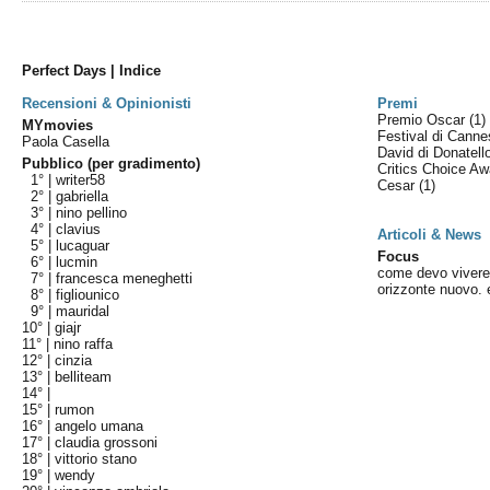
Perfect Days | Indice
Recensioni & Opinionisti
Premi
Premio Oscar
(1)
MYmovies
Festival di Cann
Paola Casella
David di Donatel
Pubblico (per gradimento)
Critics Choice A
1° |
writer58
Cesar
(1)
2° |
gabriella
3° |
nino pellino
4° |
clavius
Articoli & News
5° |
lucaguar
Focus
6° |
lucmin
come devo vivere
7° |
francesca meneghetti
orizzonte nuovo. e
8° |
figliounico
9° |
mauridal
10° |
giajr
11° |
nino raffa
12° |
cinzia
13° |
belliteam
14° |
15° |
rumon
16° |
angelo umana
17° |
claudia grossoni
18° |
vittorio stano
19° |
wendy