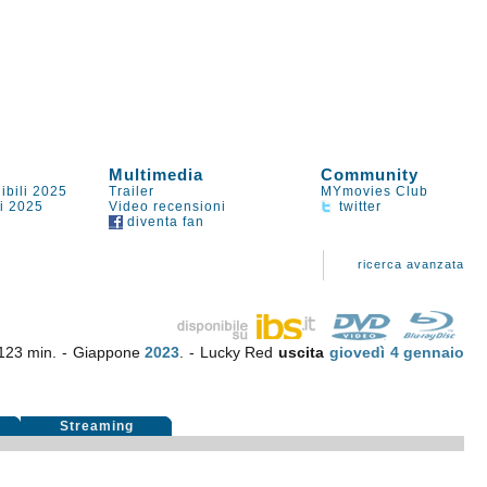
Multimedia
Community
ibili 2025
Trailer
MYmovies Club
li 2025
Video recensioni
twitter
diventa fan
ricerca avanzata
 123 min. - Giappone
2023
. - Lucky Red
uscita
giovedì 4
gennaio
Streaming