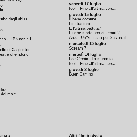
venerdì 17 luglio
io
Idoli - Fino all'ultima corsa
ia
giovedì 16 luglio
ubo dagli abissi
Il bene comune
Lo straniero
È l'ultima battuta?
io
Finchè morte non ci separi 2
Arco - Un'Amicizia per Salvare il ...
ss - Il Bhutan e l...
mercoledì 15 luglio
o
Scream 7
tello di Cagliostro
nestre che ridono
martedì 14 luglio
Lee Cronin - La mummia
Idoli - Fino all'ultima corsa
o
giovedì 2 luglio
Buen Camino
lio
o del male
nema »
Altri film in dvd »