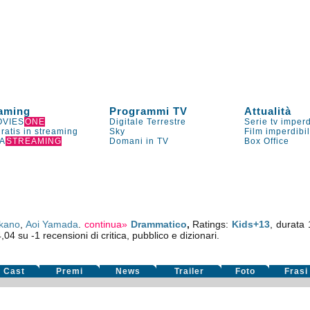
aming
Programmi TV
Attualità
VIES
ONE
Digitale Terrestre
Serie tv imperd
gratis in streaming
Sky
Film imperdibi
A
STREAMING
Domani in TV
Box Office
akano
,
Aoi Yamada
.
continua»
Drammatico
,
Ratings:
Kids+13
, durata
4,04
su
-1
recensioni di critica, pubblico e dizionari.
Cast
Premi
News
Trailer
Foto
Frasi