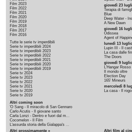
Film 2023
giovedì 23 lugl
Film 2022
Terapia di famigl
Film 2021
Blue
Film 2020
Deep Water - Inc
Film 2019
A New Dawn
Film 2018
giovedì 16 lugl
Film 2017
Odissea
Film 2016
Agent of Happine
Tutte le serie tv imperdibili
lunedì 13 lugli
Serie tv imperdibili 2024
Lupin III - Il cas
Serie tv imperdibili 2023
La casa dalle fi
Serie tv imperdibili 2022
The Doors
Serie tv imperdibili 2021
giovedì 9 lugli
Serie tv imperdibili 2020
L'Hangar Rosso
Serie tv imperdibili 2019
Il mondo oltre
Serie tv 2024
Election Day
Serie tv 2023
165' Mineurs
Serie tv 2022
Serie tv 2021
mercoledì 8 lug
Serie tv 2020
La casa - Il rog
Serie tv 2019
Altri coming soon
'O Sang - Il miracolo di San Gennaro
Carlo Acutis - Il giovane santo
Carla Lonzi - Dentro e fuori dal m...
Cocomelon - Il Film
L'assurda storia della Gialappa's ...
Altri prossimamente »
Altri film al ci