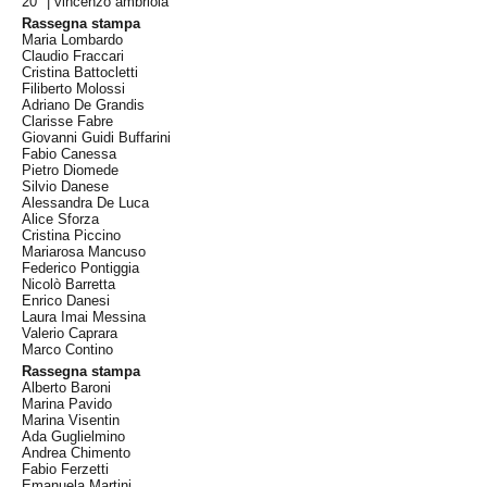
20° |
vincenzo ambriola
Rassegna stampa
Maria Lombardo
Claudio Fraccari
Cristina Battocletti
Filiberto Molossi
Adriano De Grandis
Clarisse Fabre
Giovanni Guidi Buffarini
Fabio Canessa
Pietro Diomede
Silvio Danese
Alessandra De Luca
Alice Sforza
Cristina Piccino
Mariarosa Mancuso
Federico Pontiggia
Nicolò Barretta
Enrico Danesi
Laura Imai Messina
Valerio Caprara
Marco Contino
Rassegna stampa
Alberto Baroni
Marina Pavido
Marina Visentin
Ada Guglielmino
Andrea Chimento
Fabio Ferzetti
Emanuela Martini