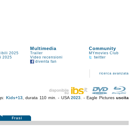
Multimedia
Community
ibili 2025
Trailer
MYmovies Club
li 2025
Video recensioni
twitter
diventa fan
ricerca avanzata
gs:
Kids+13
, durata 110 min. - USA
2023
. - Eagle Pictures
uscita
Frasi