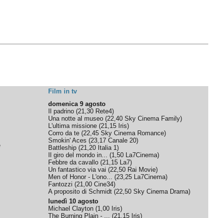
Film in tv
domenica 9 agosto
Il padrino
(
21,30
Rete4
)
Una notte al museo
(
22,40
Sky Cinema Family
)
L'ultima missione
(
21,15
Iris
)
Corro da te
(
22,45
Sky Cinema Romance
)
Smokin' Aces
(
23,17
Canale 20
)
e
Battleship
(
21,20
Italia 1
)
Il giro del mondo in...
(
1,50
La7Cinema
)
Febbre da cavallo
(
21,15
La7
)
Un fantastico via vai
(
22,50
Rai Movie
)
Men of Honor - L'ono...
(
23,25
La7Cinema
)
Fantozzi
(
21,00
Cine34
)
A proposito di Schmidt
(
22,50
Sky Cinema Drama
)
lunedì 10 agosto
Michael Clayton
(
1,00
Iris
)
The Burning Plain - ...
(
21,15
Iris
)