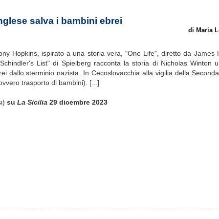
glese salva i bambini ebrei
di Maria
ony Hopkins, ispirato a una storia vera, "One Life", diretto da Jame
chindler's List" di Spielberg racconta la storia di Nicholas Winton 
brei dallo sterminio nazista. In Cecoslovacchia alla vigilia della Secon
vero trasporto di bambini). [...]
si)
su
La Sicilia
29 dicembre 2023