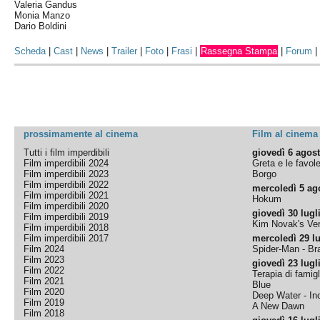
Valeria Gandus
Monia Manzo
Dario Boldini
Scheda
|
Cast
|
News
|
Trailer
|
Foto
|
Frasi
|
Rassegna Stampa
|
Forum
prossimamente al cinema
Film al cinema
Tutti i film imperdibili
giovedì 6 agos
Film imperdibili 2024
Greta e le favol
Film imperdibili 2023
Borgo
Film imperdibili 2022
mercoledì 5 ag
Film imperdibili 2021
Hokum
Film imperdibili 2020
giovedì 30 lugl
Film imperdibili 2019
Kim Novak's Ver
Film imperdibili 2018
Film imperdibili 2017
mercoledì 29 lu
Film 2024
Spider-Man - B
Film 2023
giovedì 23 lugl
Film 2022
Terapia di famigl
Film 2021
Blue
Film 2020
Deep Water - Inc
Film 2019
A New Dawn
Film 2018