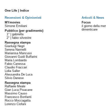
One Life | Indice
Recensioni & Opinionisti
Articoli & News
MYmovies
Focus
Simone Emiliani
il giorno della me
dimenticare
Pubblico (per gradimento)
1° |
gabriella
2° |
fabio silvestre
Rassegna stampa
Gianluigi Negri
Serena Nannelli
Mariarosa Mancuso
Giovanni Guidi Buffarini
Maria Lombardo
Fabio Canessa
Claudio Fraccari
Lidia Saller
Alessandra De Luca
Silvio Danese
Rassegna stampa
Raffaele Meale
Gian Luca Pisacane
Massimo Causo
Francesco Bonfanti
Rocco Moccagatta
Lorenzo Ciofani