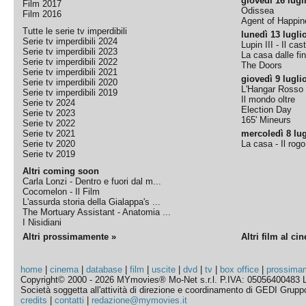
giovedì 16 lugl
Film 2017
Odissea
Film 2016
Agent of Happine
Tutte le serie tv imperdibili
lunedì 13 lugli
Serie tv imperdibili 2024
Lupin III - Il cas
Serie tv imperdibili 2023
La casa dalle fi
Serie tv imperdibili 2022
The Doors
Serie tv imperdibili 2021
giovedì 9 lugli
Serie tv imperdibili 2020
L'Hangar Rosso
Serie tv imperdibili 2019
Il mondo oltre
Serie tv 2024
Election Day
Serie tv 2023
165' Mineurs
Serie tv 2022
Serie tv 2021
mercoledì 8 lug
Serie tv 2020
La casa - Il rog
Serie tv 2019
Altri coming soon
Carla Lonzi - Dentro e fuori dal m...
Cocomelon - Il Film
L'assurda storia della Gialappa's ...
The Mortuary Assistant - Anatomia ...
I Nisidiani
Altri prossimamente »
Altri film al ci
home
|
cinema
|
database
|
film
|
uscite
|
dvd
|
tv
|
box office
|
prossima
Copyright© 2000 - 2026 MYmovies® Mo-Net s.r.l. P.IVA: 05056400483 L
Società soggetta all'attività di direzione e coordinamento di GEDI Gruppo E
credits
|
contatti
|
redazione@mymovies.it