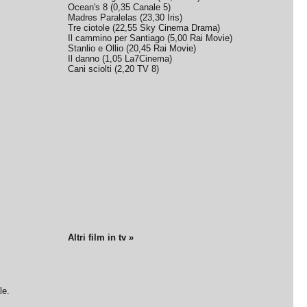
Ocean's 8
(
0,35
Canale 5
)
Madres Paralelas
(
23,30
Iris
)
Tre ciotole
(
22,55
Sky Cinema Drama
)
Il cammino per Santiago
(
5,00
Rai Movie
)
Stanlio e Ollio
(
20,45
Rai Movie
)
Il danno
(
1,05
La7Cinema
)
Cani sciolti
(
2,20
TV 8
)
Altri film in tv »
le.