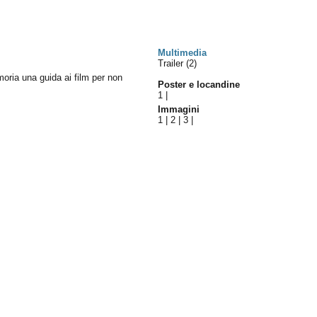
Multimedia
Trailer (2)
moria una guida ai film per non
Poster e locandine
1
|
Immagini
1
|
2
|
3
|