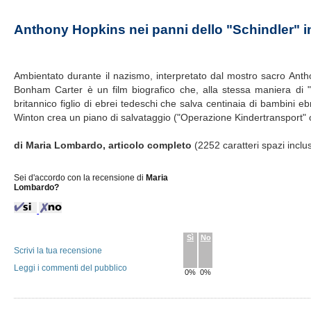
Anthony Hopkins nei panni dello "Schindler" in
Ambientato durante il nazismo, interpretato dal mostro sacro Anth
Bonham Carter è un film biografico che, alla stessa maniera di "S
britannico figlio di ebrei tedeschi che salva centinaia di bambini e
Winton crea un piano di salvataggio ("Operazione Kindertransport" ov
di Maria Lombardo, articolo completo
(2252 caratteri spazi inclu
Sei d'accordo con la recensione di
Maria
Lombardo?
Sì
No
Scrivi la tua recensione
Leggi i commenti del pubblico
0%
0%