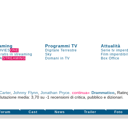
aming
Programmi TV
Attualità
VIES
ONE
Digitale Terrestre
Serie tv imperd
gratis in streaming
Sky
Film imperdibi
A
STREAMING
Domani in TV
Box Office
arter
,
Johnny Flynn
,
Jonathan Pryce
.
continua»
Drammatico
,
Ratin
lutazione media:
3,70
su
-1
recensioni di critica, pubblico e dizionari.
Forum
Cast
News
Trailer
Foto