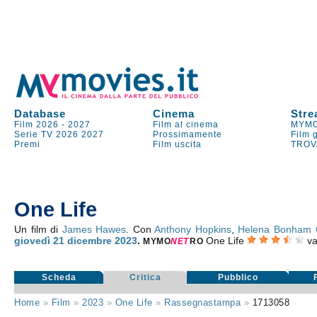
Database
Cinema
Stre
Film 2026
-
2027
Film al cinema
MYMO
Serie TV
2026
2027
Prossimamente
Film 
Premi
Film uscita
TROV
One Life
Un film di
James Hawes
. Con
Anthony Hopkins
,
Helena Bonham C
giovedì 21
dicembre 2023
.
One Life
va
MYMO
NE
T
RO
Scheda
Critica
Pubblico
Home
»
Film
»
2023
»
One Life
»
Rassegnastampa
»
1713058