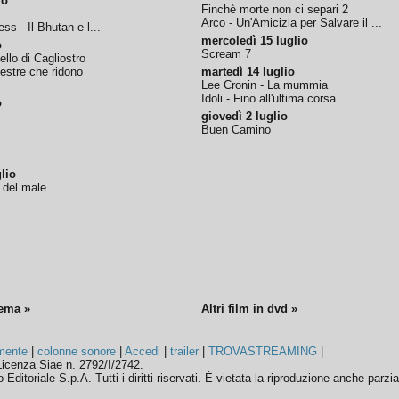
io
Finchè morte non ci separi 2
Arco - Un'Amicizia per Salvare il ...
ss - Il Bhutan e l...
mercoledì 15 luglio
o
Scream 7
tello di Cagliostro
nestre che ridono
martedì 14 luglio
Lee Cronin - La mummia
Idoli - Fino all'ultima corsa
o
giovedì 2 luglio
Buen Camino
lio
o del male
nema »
Altri film in dvd »
mente
|
colonne sonore
|
Accedi
|
trailer
|
TROVASTREAMING
|
icenza Siae n. 2792/I/2742.
ditoriale S.p.A. Tutti i diritti riservati. È vietata la riproduzione anche parzia