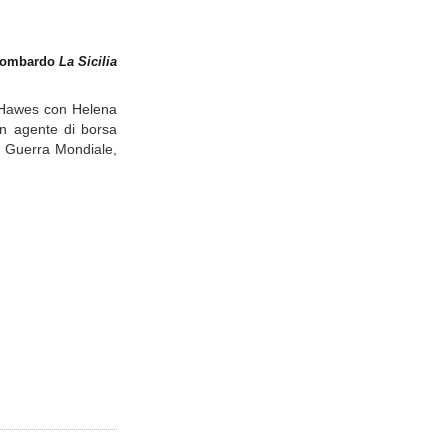
 Lombardo
La Sicilia
s Hawes con Helena
un agente di borsa
da Guerra Mondiale,