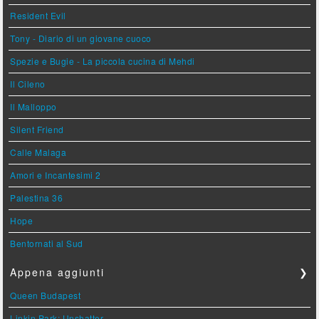
Resident Evil
Tony - Diario di un giovane cuoco
Spezie e Bugie - La piccola cucina di Mehdi
Il Cileno
Il Malloppo
Silent Friend
Calle Malaga
Amori e Incantesimi 2
Palestina 36
Hope
Bentornati al Sud
Appena aggiunti
❯
Queen Budapest
Linkin Park: Unshatter