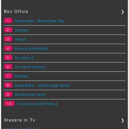
Box Office
❯
1
Spider-Man - Brand New Day
2
Odissea
3
Hokum
4
Minions & Monsters
5
Toy Story 5
6
Le città di pianura
7
Michael
8
Deep Water - Incubo dagli abissi
9
Sentimental Value
10
Il Diavolo veste Prada 2
Stasera in Tv
❯