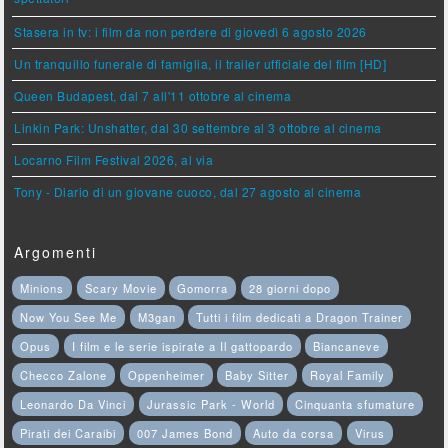
Stasera in tv: i film da non perdere di giovedì 6 agosto 2026
Un tranquillo funerale di famiglia, il trailer ufficiale del film [HD]
Queen Budapest, dal 7 all'11 ottobre al cinema
Linkin Park: Unshatter, dal 30 settembre al 3 ottobre al cinema
Locarno Film Festival 2026, al via
Tony - Diario di un giovane cuoco, dal 27 agosto al cinema
Argomenti
Minions
Scary Movie
Gomorra
28 giorni dopo
Now You See Me
M3gan
Tutti i film dedicati a Dragon Trainer
Opus
I film e le serie ispirate a Il gattopardo
Biancaneve
Checco Zalone
Oppenheimer
Baby Sitter
Royal Family
Leonardo Da Vinci
Jurassic Park - World
Cinquanta sfumature
Pirati dei Caraibi
007 James Bond
Auto da corsa
Virus