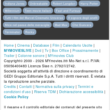
Indiana Jones
Unbreakable
Robert Langdon
Harry Potter
Millennium
Teen movie italiani
Fast and Furious
Tutti i film del Marvel Cinematic Universe
Il signore degli anelli
Alice nel paese delle meraviglie
Mad Max
Che Guevara
Terminator
Rocky
Home
|
Cinema
|
Database
|
Film
|
Calendario Uscite
|
MYMOVIESLIVE
|
Dvd
|
Tv
|
Box Office
|
Prossimamente
|
Trailer
|
Colonne sonore
|
MYmovies Club
Copyright© 2000 - 2026 MYmovies.it® Mo-Net s.r.l. P.IVA:
05056400483 Licenza Siae n. 2792/I/2742.
Società soggetta all'attività di direzione e coordinamento di
GEDI Gruppo Editoriale S.p.A. Tutti i diritti riservati. È vietata
la riproduzione anche parziale.
Credits
|
Contatti
|
Normativa sulla privacy
|
Termini e
condizioni d'uso
|
Riserva TDM
|
Dichiarazione accessibilità
|
Cookie Policy
Il riesame e il controllo editoriale dei contenuti del presente sito