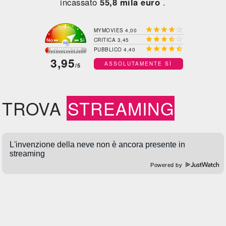
incassato
55,8 mila euro
.





MYMOVIES 4,00





CRITICA 3,45





PUBBLICO 4,40
3,95
ASSOLUTAMENTE SÌ
/5
TROVA
STREAMING
Powered by