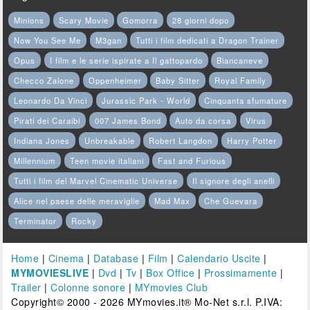
Minions
Scary Movie
Gomorra
28 giorni dopo
Now You See Me
M3gan
Tutti i film dedicati a Dragon Trainer
Opus
I film e le serie ispirate a Il gattopardo
Biancaneve
Checco Zalone
Oppenheimer
Baby Sitter
Royal Family
Leonardo Da Vinci
Jurassic Park - World
Cinquanta sfumature
Pirati dei Caraibi
007 James Bond
Auto da corsa
Virus
Indiana Jones
Unbreakable
Robert Langdon
Harry Potter
Millennium
Teen movie italiani
Fast and Furious
Tutti i film del Marvel Cinematic Universe
Il signore degli anelli
Alice nel paese delle meraviglie
Mad Max
Che Guevara
Terminator
Rocky
Home
|
Cinema
|
Database
|
Film
|
Calendario Uscite
|
MYMOVIESLIVE
|
Dvd
|
Tv
|
Box Office
|
Prossimamente
|
Trailer
|
Colonne sonore
|
MYmovies Club
Copyright© 2000 - 2026 MYmovies.it® Mo-Net s.r.l. P.IVA: