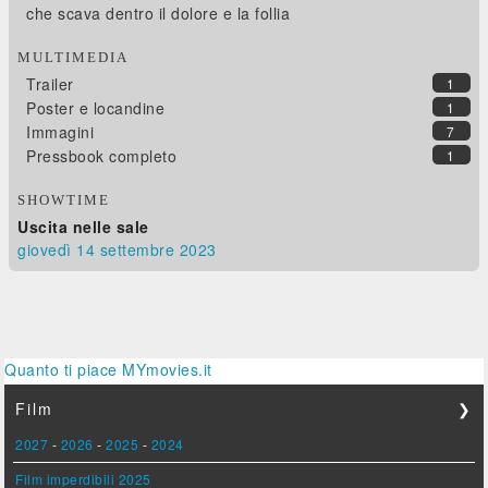
che scava dentro il dolore e la follia
MULTIMEDIA
Trailer
1
Poster e locandine
1
Immagini
7
Pressbook completo
1
SHOWTIME
Uscita nelle sale
giovedì 14
settembre 2023
Quanto ti piace MYmovies.it
Film
❯
2027
-
2026
-
2025
-
2024
Film imperdibili 2025