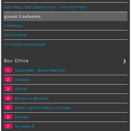
Katy Perry: The Lifetimes Tour - Live From Paris
giovedì 3 settembre
Il Malloppo
Silent Friend
Un mondo meraviglioso
Box Office
❯
1
Spider-Man - Brand New Day
2
Odissea
3
Hokum
4
Minions & Monsters
5
Ateez: Light the Way in Cinemas
6
Michael
7
Toy Story 5