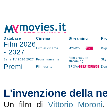
Database
Cinema
Streaming
Pr
Film 2026
Film al cinema
MYMOVIES
ONE
Digi
-
2027
Film gratis in
Serie TV
2026
2027
Prossimamente
Sky
streaming
Premi
Film uscita
TROVA
STREAMING
Dom
L'invenzione della n
Un film di
Vittorio Moroni