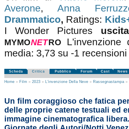
Averone
,
Anna Ferruzz
Drammatico
,
Ratings:
Kids
I Wonder Pictures
usci
L'invenzione 
MYMO
NE
T
RO
media:
3,73
su
-1
recensioni d
Scheda
Critica
Pubblico
Forum
Cast
News
Home
»
Film
»
2023
»
L'invenzione Della Neve
»
Rassegnastampa
»
Un film coraggioso che fatica per
delle proprie catene testuali ed
immagine cinematografica libera
Giornate degli Autori/Notti Vene