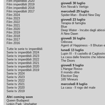
Film imperdibili 2020
giovedì 30 luglio
Film imperdibili 2019
Kim Novak's Vertigo
Film imperdibili 2018
Film imperdibili 2017
mercoledì 29 luglio
Film 2024
Spider-Man - Brand New Day
Film 2023
giovedì 23 luglio
Film 2022
Terapia di famiglia
Film 2021
Blue
Film 2020
Deep Water - Incubo dagli abissi
Film 2019
A New Dawn
Film 2018
giovedì 16 luglio
Film 2017
Odissea
Film 2016
Agent of Happiness - Il Bhutan e 
Tutte le serie tv imperdibili
lunedì 13 luglio
Serie tv imperdibili 2024
Lupin III - Il castello di Cagliostr
Serie tv imperdibili 2023
La casa dalle finestre che ridono
Serie tv imperdibili 2022
The Doors
Serie tv imperdibili 2021
giovedì 9 luglio
Serie tv imperdibili 2020
L'Hangar Rosso
Serie tv imperdibili 2019
Il mondo oltre
Serie tv 2024
Election Day
Serie tv 2023
165' Mineurs
Serie tv 2022
Serie tv 2021
mercoledì 8 luglio
Serie tv 2020
La casa - Il rogo del male
Serie tv 2019
Altri coming soon
Queen Budapest
Linkin Park: Unshatter