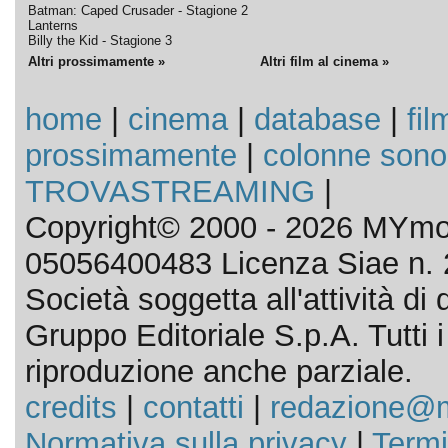
Batman: Caped Crusader - Stagione 2
Lanterns
Billy the Kid - Stagione 3
Altri prossimamente »
Altri film al cinema »
home
|
cinema
|
database
|
fil
prossimamente
|
colonne sono
TROVASTREAMING
|
Copyright© 2000 - 2026 MYmov
05056400483 Licenza Siae n. 
Società soggetta all'attività d
Gruppo Editoriale S.p.A. Tutti i d
riproduzione anche parziale.
credits
|
contatti
|
redazione@m
Normativa sulla privacy
|
Termi