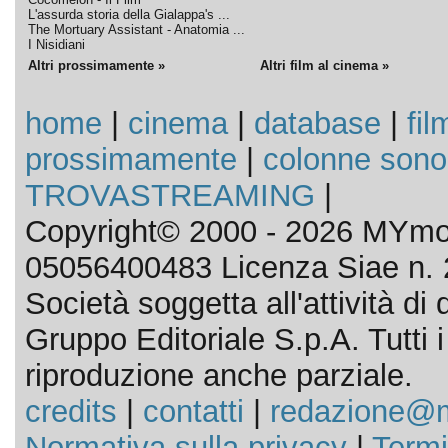
L'assurda storia della Gialappa's ...
The Mortuary Assistant - Anatomia ...
I Nisidiani
Altri prossimamente »
Altri film al cinema »
home
|
cinema
|
database
|
fil
prossimamente
|
colonne sono
TROVASTREAMING
|
Copyright© 2000 - 2026 MYmov
05056400483 Licenza Siae n. 
Società soggetta all'attività d
Gruppo Editoriale S.p.A. Tutti i d
riproduzione anche parziale.
credits
|
contatti
|
redazione@m
Normativa sulla privacy
|
Termi