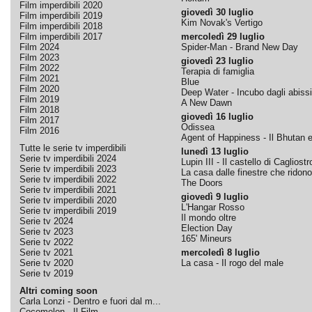
Film imperdibili 2020
giovedì 30 luglio
Film imperdibili 2019
Kim Novak's Vertigo
Film imperdibili 2018
Film imperdibili 2017
mercoledì 29 luglio
Film 2024
Spider-Man - Brand New Day
Film 2023
giovedì 23 luglio
Film 2022
Terapia di famiglia
Film 2021
Blue
Film 2020
Deep Water - Incubo dagli abissi
Film 2019
A New Dawn
Film 2018
giovedì 16 luglio
Film 2017
Odissea
Film 2016
Agent of Happiness - Il Bhutan e 
Tutte le serie tv imperdibili
lunedì 13 luglio
Serie tv imperdibili 2024
Lupin III - Il castello di Cagliostr
Serie tv imperdibili 2023
La casa dalle finestre che ridono
Serie tv imperdibili 2022
The Doors
Serie tv imperdibili 2021
giovedì 9 luglio
Serie tv imperdibili 2020
L'Hangar Rosso
Serie tv imperdibili 2019
Il mondo oltre
Serie tv 2024
Election Day
Serie tv 2023
165' Mineurs
Serie tv 2022
Serie tv 2021
mercoledì 8 luglio
Serie tv 2020
La casa - Il rogo del male
Serie tv 2019
Altri coming soon
Carla Lonzi - Dentro e fuori dal m...
Cocomelon - Il Film