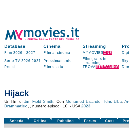
Database
Cinema
Streaming
Pr
Film 2026
-
2027
Film al cinema
MYMOVIES
ONE
Digi
Film gratis in
Serie TV
2026
2027
Prossimamente
Sky
streaming
Premi
Film uscita
TROVA
STREAMING
Dom
Hijack
Un film di
Jim Field Smith
. Con
Mohamed Elsandel
,
Idris Elba
,
Ar
Drammatico
,
, numero episodi: 16. - USA
2023
.
Scheda
Critica
Pubblico
Forum
Cast
Pr