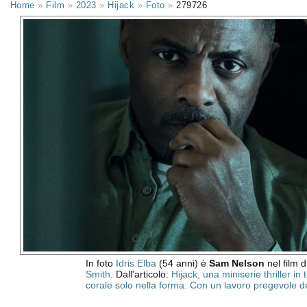
Home
»
Film
»
2023
»
Hijack
»
Foto
»
279726
In foto
Idris Elba
(54 anni) è
Sam Nelson
nel film d
Smith
. Dall'articolo:
Hijack, una miniserie thriller in
corale solo nella forma. Con un lavoro pregevole deg