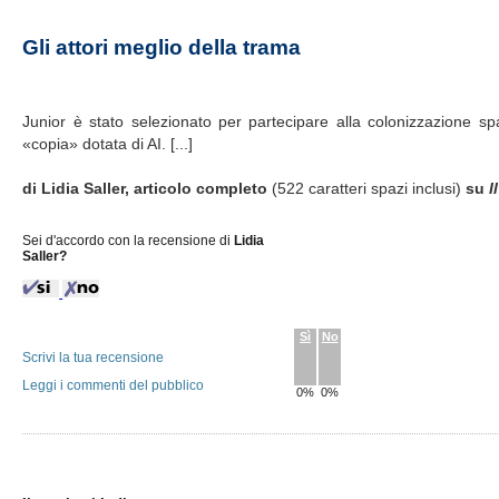
Gli attori meglio della trama
Junior è stato selezionato per partecipare alla colonizzazione s
«copia» dotata di AI. [...]
di Lidia Saller, articolo completo
(522 caratteri spazi inclusi)
su
I
Sei d'accordo con la recensione di
Lidia
Saller?
Sì
No
Scrivi la tua recensione
Leggi i commenti del pubblico
0%
0%