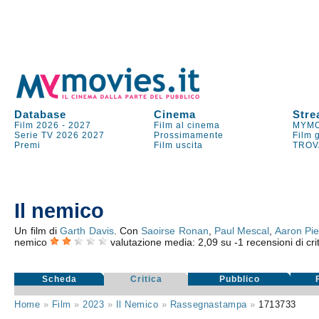
Database
Cinema
Stre
Film 2026
-
2027
Film al cinema
MYMO
Serie TV
2026
2027
Prossimamente
Film 
Premi
Film uscita
TROV
Il nemico
Un film di
Garth Davis
. Con
Saoirse Ronan
,
Paul Mescal
,
Aaron Pie
nemico
valutazione media:
2,09
su
-1
recensioni di cri
Scheda
Critica
Pubblico
Home
»
Film
»
2023
»
Il Nemico
»
Rassegnastampa
»
1713733