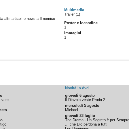
Multimedia
Trailer (1)
da altri articoli e news a Il nemico
Poster e locandine
1
|
Immagini
1
|
Novità in dvd
to
giovedì 6 agosto
e vere
Il Diavolo veste Prada 2
mercoledì 5 agosto
osto
Michael
giovedì 23 luglio
io
The Drama - Un Segreto è per Sempr
tigo
... che Dio perdona a tutti
Los Domingos