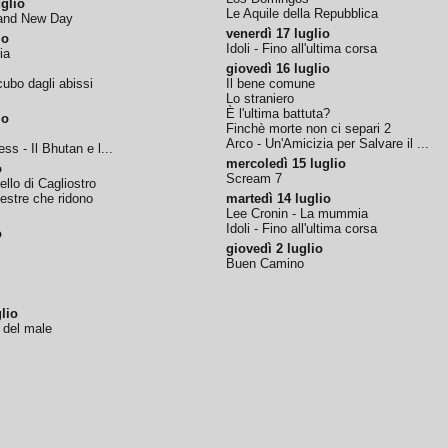
glio
Le Aquile della Repubblica
rand New Day
venerdì 17 luglio
io
Idoli - Fino all'ultima corsa
ia
giovedì 16 luglio
ubo dagli abissi
Il bene comune
Lo straniero
È l'ultima battuta?
io
Finchè morte non ci separi 2
Arco - Un'Amicizia per Salvare il ...
ss - Il Bhutan e l...
mercoledì 15 luglio
o
Scream 7
tello di Cagliostro
nestre che ridono
martedì 14 luglio
Lee Cronin - La mummia
Idoli - Fino all'ultima corsa
o
giovedì 2 luglio
Buen Camino
lio
o del male