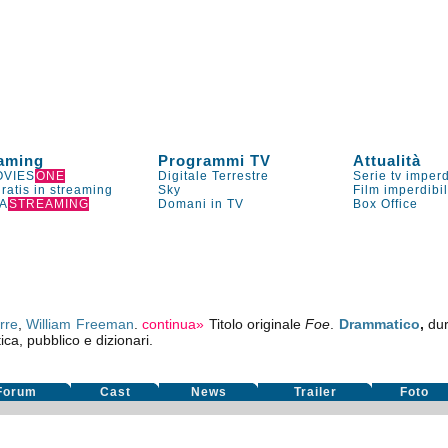
aming
Programmi TV
Attualità
VIES
ONE
Digitale Terrestre
Serie tv imperd
gratis in streaming
Sky
Film imperdibi
A
STREAMING
Domani in TV
Box Office
rre
,
William Freeman
.
continua»
Titolo originale
Foe
.
Drammatico
,
dur
tica, pubblico e dizionari.
Forum
Cast
News
Trailer
Foto