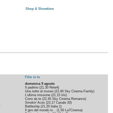
Shop & Showtime
Film in tv
domenica 9 agosto
Il padrino
(
21,30
Rete4
)
Una notte al museo
(
22,40
Sky Cinema Family
)
L'ultima missione
(
21,15
Iris
)
Corro da te
(
22,45
Sky Cinema Romance
)
Smokin' Aces
(
23,17
Canale 20
)
e
Battleship
(
21,20
Italia 1
)
Il giro del mondo in...
(
1,50
La7Cinema
)