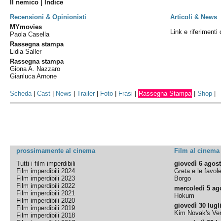
Il nemico | Indice
Recensioni & Opinionisti
Articoli & News
MYmovies
Link e riferimenti 
Paola Casella
Rassegna stampa
Lidia Saller
Rassegna stampa
Giona A. Nazzaro
Gianluca Arnone
Scheda
|
Cast
|
News
|
Trailer
|
Foto
|
Frasi
|
Rassegna Stampa
|
Shop
|
prossimamente al cinema
Film al cinema
Tutti i film imperdibili
giovedì 6 agos
Film imperdibili 2024
Greta e le favol
Film imperdibili 2023
Borgo
Film imperdibili 2022
mercoledì 5 ag
Film imperdibili 2021
Hokum
Film imperdibili 2020
giovedì 30 lugl
Film imperdibili 2019
Kim Novak's Ver
Film imperdibili 2018