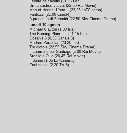
Febbre da cavallo
(
21,15
La7
)
Un fantastico via vai
(
22,50
Rai Movie
)
Men of Honor - L'ono...
(
23,25
La7Cinema
)
Fantozzi
(
21,00
Cine34
)
A proposito di Schmidt
(
22,50
Sky Cinema Drama
)
lunedì 10 agosto
Michael Clayton
(
1,00
Iris
)
The Burning Plain - ...
(
21,15
Iris
)
Ocean's 8
(
0,35
Canale 5
)
Madres Paralelas
(
23,30
Iris
)
Tre ciotole
(
22,55
Sky Cinema Drama
)
Il cammino per Santiago
(
5,00
Rai Movie
)
Stanlio e Ollio
(
20,45
Rai Movie
)
Il danno
(
1,05
La7Cinema
)
Cani sciolti
(
2,20
TV 8
)