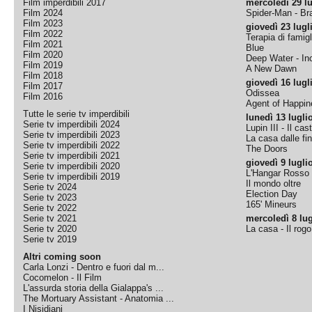
Film imperdibili 2017
mercoledì 29 lu
Film 2024
Spider-Man - B
Film 2023
giovedì 23 lugl
Film 2022
Terapia di famigl
Film 2021
Blue
Film 2020
Deep Water - Inc
Film 2019
A New Dawn
Film 2018
giovedì 16 lugl
Film 2017
Odissea
Film 2016
Agent of Happine
Tutte le serie tv imperdibili
lunedì 13 lugli
Serie tv imperdibili 2024
Lupin III - Il cas
Serie tv imperdibili 2023
La casa dalle fi
Serie tv imperdibili 2022
The Doors
Serie tv imperdibili 2021
giovedì 9 lugli
Serie tv imperdibili 2020
L'Hangar Rosso
Serie tv imperdibili 2019
Il mondo oltre
Serie tv 2024
Election Day
Serie tv 2023
165' Mineurs
Serie tv 2022
Serie tv 2021
mercoledì 8 lug
Serie tv 2020
La casa - Il rog
Serie tv 2019
Altri coming soon
Carla Lonzi - Dentro e fuori dal m...
Cocomelon - Il Film
L'assurda storia della Gialappa's ...
The Mortuary Assistant - Anatomia ...
I Nisidiani