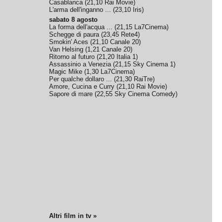
Casablanca
(
21,10
Rai Movie
)
L'arma dell'inganno ...
(
23,10
Iris
)
sabato 8 agosto
La forma dell'acqua ...
(
21,15
La7Cinema
)
Schegge di paura
(
23,45
Rete4
)
Smokin' Aces
(
21,10
Canale 20
)
Van Helsing
(
1,21
Canale 20
)
Ritorno al futuro
(
21,20
Italia 1
)
Assassinio a Venezia
(
21,15
Sky Cinema 1
)
Magic Mike
(
1,30
La7Cinema
)
Per qualche dollaro ...
(
21,30
RaiTre
)
Amore, Cucina e Curry
(
21,10
Rai Movie
)
Sapore di mare
(
22,55
Sky Cinema Comedy
)
Altri film in tv »