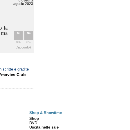
giovedì 3
agosto 2023
o la
a ma
Sì
No
0%
0%
d'accordo?
n scritte e gradite
Ymovies Club
.
Shop & Showtime
Shop
DVD
Uscita nelle sale