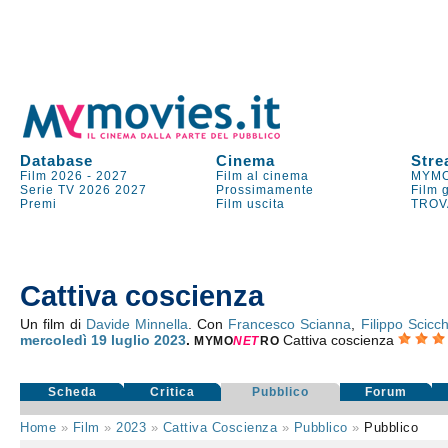
Database
Cinema
Stre
Film 2026
-
2027
Film al cinema
MYMO
Serie TV
2026
2027
Prossimamente
Film 
Premi
Film uscita
TROV
Cattiva coscienza
Un film di
Davide Minnella
. Con
Francesco Scianna
,
Filippo Scicc
mercoledì 19
luglio 2023
.
Cattiva coscienza
MYMO
NE
T
RO
Scheda
Critica
Pubblico
Forum
Home
»
Film
»
2023
»
Cattiva Coscienza
»
Pubblico
»
Pubblico