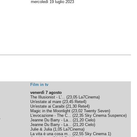
mercoledì 19
luglio 2023
Film in tv
venerdì 7 agosto
The Illusionist - L'...
(
23,05
La7Cinema
)
Un'estate al mare
(
23,45
Rete4
)
Un'estate ai Caraibi
(
21,30
Rete4
)
Magic in the Moonlight
(
23,02
Twenty Seven
)
L'evocazione - The C...
(
22,35
Sky Cinema Suspence
)
e
Jeanne Du Barry - La...
(
21,20
Cielo
)
Jeanne Du Barry - La...
(
21,20
Cielo
)
Julie & Julia
(
1,05
La7Cinema
)
La vita è una cosa m...
(
22,55
Sky Cinema 1
)