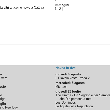
1
|
Immagini
da altri articoli e news a Cattiva
1
|
2
|
Novità in dvd
to
giovedì 6 agosto
e vere
Il Diavolo veste Prada 2
mercoledì 5 agosto
osto
Michael
giovedì 23 luglio
io
The Drama - Un Segreto è per Sempr
tigo
... che Dio perdona a tutti
Los Domingos
glio
Le Aquile della Repubblica
rand New Day