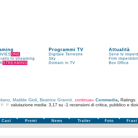
aming
Programmi TV
Attualità
VIES
ONE
Digitale Terrestre
Serie tv imperd
gratis in streaming
Sky
Film imperdibi
A
STREAMING
Domani in TV
Box Office
hitano
,
Matilde Gioli
,
Beatrice Grannò
.
continua»
Commedia
,
Ratings:
valutazione media:
3,17
su
-1
recensioni di critica, pubblico e dizi
Cast
Premi
News
Trailer
Foto
Frasi