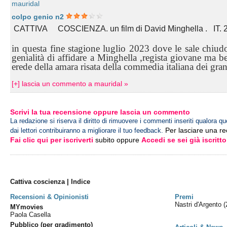
mauridal
colpo genio n2
CATTIVA COSCIENZA. un film di David Minghella . IT.
in questa fine stagione luglio 2023 dove le sale chiud
genialit
à
di affidare a Minghella ,regista giovane ma b
erede della amara risata della commedia italiana dei grandi
[+] lascia un commento a mauridal »
Scrivi la tua recensione oppure lascia un commento
La redazione si riserva il diritto di rimuovere i commenti inseriti qualora qu
Per lasciare una r
dai lettori contribuiranno a migliorare il tuo feedback.
Fai clic qui per iscriverti
subito oppure
Accedi se sei già iscritto
Cattiva coscienza | Indice
Recensioni & Opinionisti
Premi
Nastri d'Argento
(
MYmovies
Paola Casella
Pubblico (per gradimento)