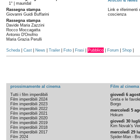
Articoli & News
1° |
mauridal
Rassegna stampa
Link e riferimenti 
Giovanni Guidi Buffarini
coscienza
Rassegna stampa
Davide Maria Zazzini
Rocco Moccagatta
Antonio D'Onofrio
Maria Grazia Perulli
Scheda
|
Cast
|
News
|
Trailer
|
Foto
|
Frasi
|
Pubblico
|
Forum
|
Shop
|
prossimamente al cinema
Film al cinema
Tutti i film imperdibili
giovedì 6 agos
Film imperdibili 2024
Greta e le favol
Film imperdibili 2023
Borgo
Film imperdibili 2022
mercoledì 5 ag
Film imperdibili 2021
Hokum
Film imperdibili 2020
giovedì 30 lugl
Film imperdibili 2019
Kim Novak's Ver
Film imperdibili 2018
Film imperdibili 2017
mercoledì 29 lu
Film 2024
Spider-Man - B