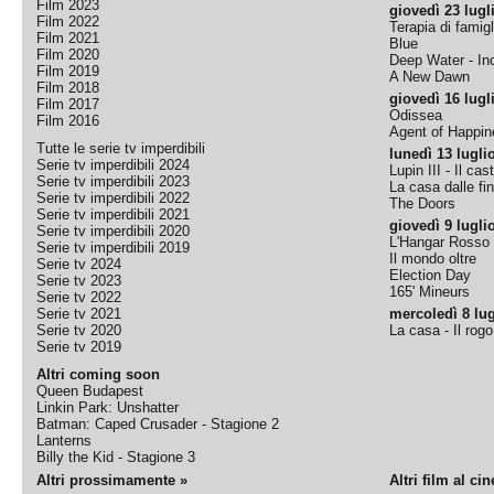
Film 2023
giovedì 23 lugl
Film 2022
Terapia di famigl
Film 2021
Blue
Film 2020
Deep Water - Inc
Film 2019
A New Dawn
Film 2018
giovedì 16 lugl
Film 2017
Odissea
Film 2016
Agent of Happine
Tutte le serie tv imperdibili
lunedì 13 lugli
Serie tv imperdibili 2024
Lupin III - Il cas
Serie tv imperdibili 2023
La casa dalle fi
Serie tv imperdibili 2022
The Doors
Serie tv imperdibili 2021
giovedì 9 lugli
Serie tv imperdibili 2020
L'Hangar Rosso
Serie tv imperdibili 2019
Il mondo oltre
Serie tv 2024
Election Day
Serie tv 2023
165' Mineurs
Serie tv 2022
Serie tv 2021
mercoledì 8 lug
Serie tv 2020
La casa - Il rog
Serie tv 2019
Altri coming soon
Queen Budapest
Linkin Park: Unshatter
Batman: Caped Crusader - Stagione 2
Lanterns
Billy the Kid - Stagione 3
Altri prossimamente »
Altri film al ci