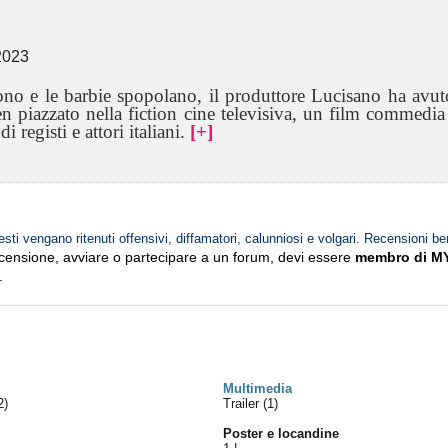
 2023
ono e le barbie spopolano, il produttore Lucisano ha avut
en piazzato nella fiction cine televisiva, un film commedi
 registi e attori italiani.
[+]
esti vengano ritenuti offensivi, diffamatori, calunniosi e volgari. Recensioni be
ecensione, avviare o partecipare a un forum, devi essere
membro di M
.
Multimedia
2)
Trailer (1)
Poster e locandine