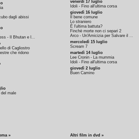
venerdì 17 luglio
io
Idoli - Fino all'ultima corsa
ia
giovedì 16 luglio
ubo dagli abissi
Il bene comune
Lo straniero
È l'ultima battuta?
io
Finchè morte non ci separi 2
Arco - Un'Amicizia per Salvare il ...
ss - Il Bhutan e l...
mercoledì 15 luglio
o
Scream 7
tello di Cagliostro
nestre che ridono
martedì 14 luglio
Lee Cronin - La mummia
Idoli - Fino all'ultima corsa
o
giovedì 2 luglio
Buen Camino
lio
o del male
nema »
Altri film in dvd »