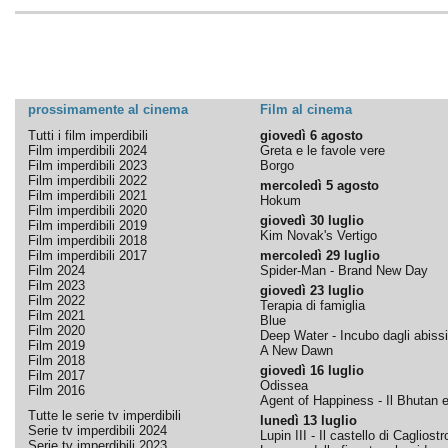
prossimamente al cinema
Film al cinema
Tutti i film imperdibili
giovedì 6 agosto
Film imperdibili 2024
Greta e le favole vere
Film imperdibili 2023
Borgo
Film imperdibili 2022
mercoledì 5 agosto
Film imperdibili 2021
Hokum
Film imperdibili 2020
giovedì 30 luglio
Film imperdibili 2019
Kim Novak's Vertigo
Film imperdibili 2018
Film imperdibili 2017
mercoledì 29 luglio
Film 2024
Spider-Man - Brand New Day
Film 2023
giovedì 23 luglio
Film 2022
Terapia di famiglia
Film 2021
Blue
Film 2020
Deep Water - Incubo dagli abissi
Film 2019
A New Dawn
Film 2018
giovedì 16 luglio
Film 2017
Odissea
Film 2016
Agent of Happiness - Il Bhutan e 
Tutte le serie tv imperdibili
lunedì 13 luglio
Serie tv imperdibili 2024
Lupin III - Il castello di Cagliostr
Serie tv imperdibili 2023