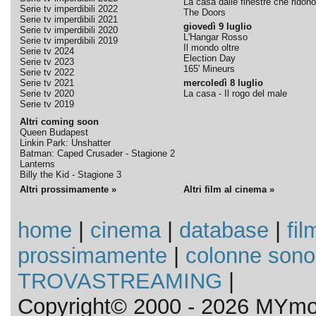
La casa dalle finestre che ridono
Serie tv imperdibili 2022
The Doors
Serie tv imperdibili 2021
giovedì 9 luglio
Serie tv imperdibili 2020
L'Hangar Rosso
Serie tv imperdibili 2019
Il mondo oltre
Serie tv 2024
Election Day
Serie tv 2023
165' Mineurs
Serie tv 2022
Serie tv 2021
mercoledì 8 luglio
Serie tv 2020
La casa - Il rogo del male
Serie tv 2019
Altri coming soon
Queen Budapest
Linkin Park: Unshatter
Batman: Caped Crusader - Stagione 2
Lanterns
Billy the Kid - Stagione 3
Altri prossimamente »
Altri film al cinema »
home
|
cinema
|
database
|
fil
prossimamente
|
colonne sono
TROVASTREAMING
|
Copyright© 2000 - 2026 MYmov