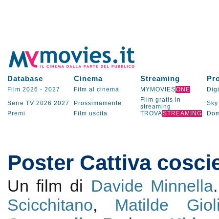
Database
Cinema
Streaming
Pr
Film 2026
-
2027
Film al cinema
MYMOVIES
ONE
Digi
Film gratis in
Serie TV
2026
2027
Prossimamente
Sky
streaming
Premi
Film uscita
TROVA
STREAMING
Dom
Poster Cattiva cosci
Un film di
Davide Minnella
Scicchitano
,
Matilde Giol