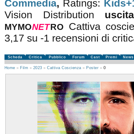
Commedia
,
Ratings:
Kids+
Vision Distribution
usci
Cattiva cosci
MYMO
NE
T
RO
3,17
su
-1
recensioni di critic
Scheda
Critica
Pubblico
Forum
Cast
Premi
News
Home
»
Film
»
2023
»
Cattiva Coscienza
»
Poster
»
0