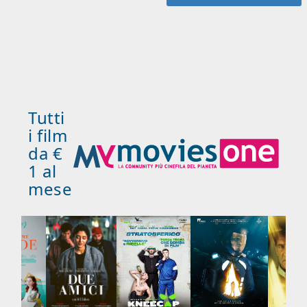
Tutti
i film
da €
1 al
mese