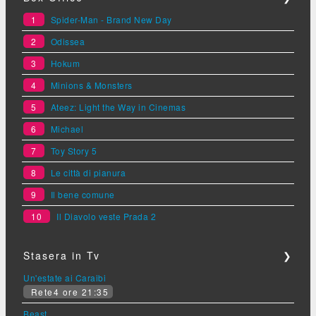
1
Spider-Man - Brand New Day
2
Odissea
3
Hokum
4
Minions & Monsters
5
Ateez: Light the Way in Cinemas
6
Michael
7
Toy Story 5
8
Le città di pianura
9
Il bene comune
10
Il Diavolo veste Prada 2
Stasera in Tv
❯
Un'estate ai Caraibi
Rete4 ore 21:35
Beast