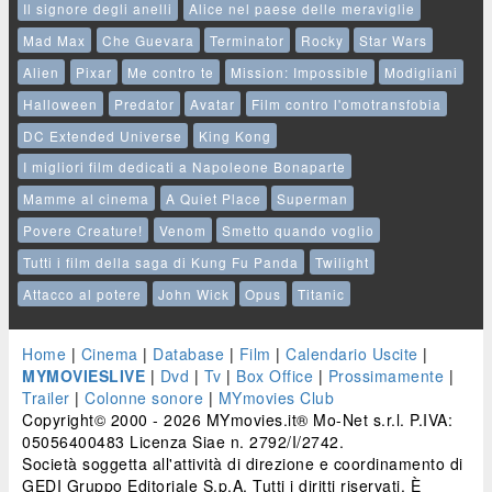
Il signore degli anelli
Alice nel paese delle meraviglie
Mad Max
Che Guevara
Terminator
Rocky
Star Wars
Alien
Pixar
Me contro te
Mission: Impossible
Modigliani
Halloween
Predator
Avatar
Film contro l'omotransfobia
DC Extended Universe
King Kong
I migliori film dedicati a Napoleone Bonaparte
Mamme al cinema
A Quiet Place
Superman
Povere Creature!
Venom
Smetto quando voglio
Tutti i film della saga di Kung Fu Panda
Twilight
Attacco al potere
John Wick
Opus
Titanic
Home
|
Cinema
|
Database
|
Film
|
Calendario Uscite
|
MYMOVIESLIVE
|
Dvd
|
Tv
|
Box Office
|
Prossimamente
|
Trailer
|
Colonne sonore
|
MYmovies Club
Copyright© 2000 - 2026 MYmovies.it® Mo-Net s.r.l. P.IVA:
05056400483 Licenza Siae n. 2792/I/2742.
Società soggetta all'attività di direzione e coordinamento di
GEDI Gruppo Editoriale S.p.A. Tutti i diritti riservati. È