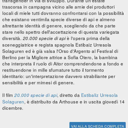
transgender in via di sviluppo. Durante un'estate
trascorsa in campagna vicino alle arnie dei produttori
locali di miele tutti dovranno confrontarsi con la possibilità
che esistano ventimila specie diverse di api e almeno
altrettante identità di genere, scegliendo da che parte
stare nello spettro dell'accettazione di questa variegata
diversità.
è l'opera prima della
20.000 specie di api
sceneggiatrice e regista spagnola Estibaiz Urresola
Solaguren ed è già valsa l'Orso d'Argento al Festival di
Berlino per la Migliore attrice a Sofia Otero, la bambina
che interpreta il ruolo di Aitor comprendendone a fondo e
restituendone in mille sfumature tutto il tormento
identitario: un'interpretazione davvero strabiliante per
sensibilità e per mimesi di genere.
Il film
, diretto da
Estibaliz Urresola
20.000 specie di api
Solaguren
, è distribuito da Arthouse e in uscita giovedì 14
dicembre.
VAI ALLA SCHEDA COMPLETA