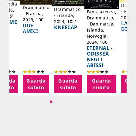
mmedia
Dramm
Drammatico
Drammatico,
Francia,
- Franc
Fantascienza,
- Francia,
- Irlanda,
17, 95'
2024, 
Drammatico,
2015, 100'
2024, 105'
ADAME
LA SC
- Danimarca,
DUE
KNEECAP
YDE
DI JO
Islanda,
AMICI
Norvegia,
2024, 100'
ETERNAL -
ODISSEA
NEGLI
ABISSI
uarda
Guarda
Guarda
Guarda
Gua
subito
subito
subito
subito
sub