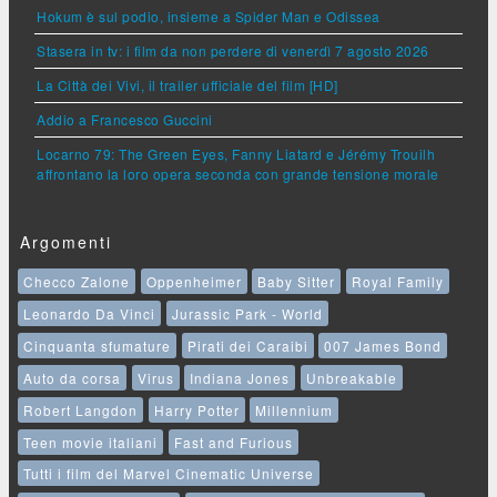
Hokum è sul podio, insieme a Spider Man e Odissea
Stasera in tv: i film da non perdere di venerdì 7 agosto 2026
La Città dei Vivi, il trailer ufficiale del film [HD]
Addio a Francesco Guccini
Locarno 79: The Green Eyes, Fanny Liatard e Jérémy Trouilh
affrontano la loro opera seconda con grande tensione morale
Argomenti
Checco Zalone
Oppenheimer
Baby Sitter
Royal Family
Leonardo Da Vinci
Jurassic Park - World
Cinquanta sfumature
Pirati dei Caraibi
007 James Bond
Auto da corsa
Virus
Indiana Jones
Unbreakable
Robert Langdon
Harry Potter
Millennium
Teen movie italiani
Fast and Furious
Tutti i film del Marvel Cinematic Universe