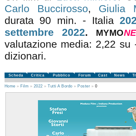
Carlo Buccirosso
,
Giulia 
durata 90 min. - Italia
20
settembre 2022
.
MYMO
N
valutazione media:
2,22
su
dizionari.
Scheda
Critica
Pubblico
Forum
Cast
News
T
Home
»
Film
»
2022
»
Tutti A Bordo
»
Poster
»
0