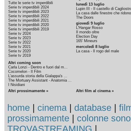
Tutte le serie tv imperdibili
lunedì 13 luglio
Serie tv imperdibili 2024
Lupin III - Il castello di Cagliostr
Serie tv imperdibili 2023
La casa dalle finestre che ridono
Serie tv imperdibili 2022
The Doors
Serie tv imperdibili 2021
giovedì 9 luglio
Serie tv imperdibili 2020
L'Hangar Rosso
Serie tv imperdibili 2019
Il mondo oltre
Serie tv 2024
Election Day
Serie tv 2023
165' Mineurs
Serie tv 2022
Serie tv 2021
mercoledì 8 luglio
Serie tv 2020
La casa - Il rogo del male
Serie tv 2019
Altri coming soon
Carla Lonzi - Dentro e fuori dal m...
Cocomelon - Il Film
L'assurda storia della Gialappa's ...
The Mortuary Assistant - Anatomia ...
I Nisidiani
Altri prossimamente »
Altri film al cinema »
home
|
cinema
|
database
|
fil
prossimamente
|
colonne sono
TROVASTREAMING
|