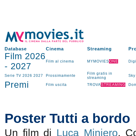
Database
Cinema
Streaming
Pr
Film 2026
Film al cinema
MYMOVIES
ONE
Digi
-
2027
Film gratis in
Serie TV
2026
2027
Prossimamente
Sky
streaming
Premi
Film uscita
TROVA
STREAMING
Dom
Poster Tutti a bordo
Un film di
Luca Miniero
. 