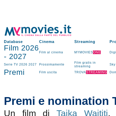
Database
Cinema
Streaming
Pr
Film 2026
Film al cinema
MYMOVIES
ONE
Digi
-
2027
Film gratis in
Serie TV
2026
2027
Prossimamente
Sky
streaming
Premi
Film uscita
TROVA
STREAMING
Dom
Premi e nomination 
Un film di
Taika Waititi
.