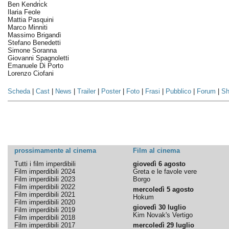
Ben Kendrick
Ilaria Feole
Mattia Pasquini
Marco Minniti
Massimo Brigandì
Stefano Benedetti
Simone Soranna
Giovanni Spagnoletti
Emanuele Di Porto
Lorenzo Ciofani
Scheda
|
Cast
|
News
|
Trailer
|
Poster
|
Foto
|
Frasi
|
Pubblico
|
Forum
|
Sh
prossimamente al cinema
Film al cinema
Tutti i film imperdibili
giovedì 6 agosto
Film imperdibili 2024
Greta e le favole vere
Film imperdibili 2023
Borgo
Film imperdibili 2022
mercoledì 5 agosto
Film imperdibili 2021
Hokum
Film imperdibili 2020
giovedì 30 luglio
Film imperdibili 2019
Kim Novak's Vertigo
Film imperdibili 2018
Film imperdibili 2017
mercoledì 29 luglio