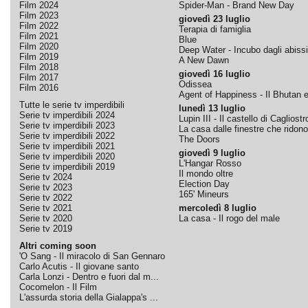
Film 2024
Spider-Man - Brand New Day
Film 2023
giovedì 23 luglio
Film 2022
Terapia di famiglia
Film 2021
Blue
Film 2020
Deep Water - Incubo dagli abissi
Film 2019
A New Dawn
Film 2018
giovedì 16 luglio
Film 2017
Odissea
Film 2016
Agent of Happiness - Il Bhutan e 
Tutte le serie tv imperdibili
lunedì 13 luglio
Serie tv imperdibili 2024
Lupin III - Il castello di Cagliostr
Serie tv imperdibili 2023
La casa dalle finestre che ridono
Serie tv imperdibili 2022
The Doors
Serie tv imperdibili 2021
giovedì 9 luglio
Serie tv imperdibili 2020
L'Hangar Rosso
Serie tv imperdibili 2019
Il mondo oltre
Serie tv 2024
Election Day
Serie tv 2023
165' Mineurs
Serie tv 2022
Serie tv 2021
mercoledì 8 luglio
Serie tv 2020
La casa - Il rogo del male
Serie tv 2019
Altri coming soon
'O Sang - Il miracolo di San Gennaro
Carlo Acutis - Il giovane santo
Carla Lonzi - Dentro e fuori dal m...
Cocomelon - Il Film
L'assurda storia della Gialappa's ...