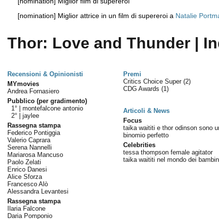
[nomination] Miglior film di supereroi
[nomination] Miglior attrice in un film di supereroi a
Natalie Portm
Thor: Love and Thunder | In
Recensioni & Opinionisti
Premi
Critics Choice Super
(2)
MYmovies
CDG Awards
(1)
Andrea Fornasiero
Pubblico (per gradimento)
1° |
montefalcone antonio
Articoli & News
2° |
jaylee
Focus
Rassegna stampa
taika waititi e thor odinson sono u
Federico Pontiggia
binomio perfetto
Valerio Caprara
Celebrities
Serena Nannelli
tessa thompson female agitator
Mariarosa Mancuso
taika waititi nel mondo dei bambin
Paolo Zelati
Enrico Danesi
Alice Sforza
Francesco Alò
Alessandra Levantesi
Rassegna stampa
Ilaria Falcone
Daria Pomponio