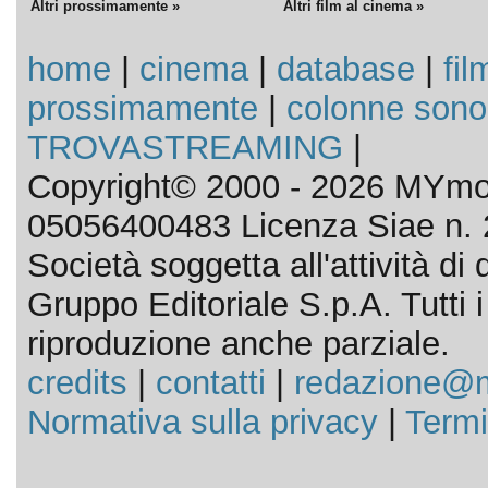
Altri prossimamente »
Altri film al cinema »
home
|
cinema
|
database
|
fil
prossimamente
|
colonne sono
TROVASTREAMING
|
Copyright© 2000 - 2026 MYmov
05056400483 Licenza Siae n. 
Società soggetta all'attività d
Gruppo Editoriale S.p.A. Tutti i d
riproduzione anche parziale.
credits
|
contatti
|
redazione@m
Normativa sulla privacy
|
Termi