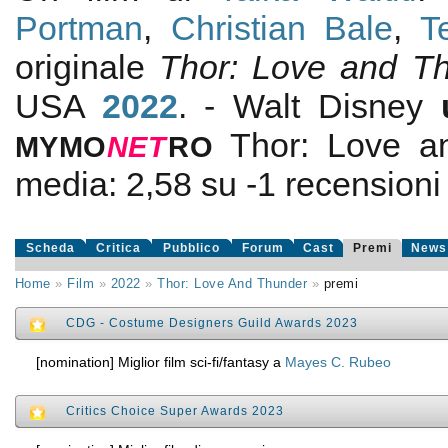
Portman
,
Christian Bale
,
T
originale
Thor: Love and T
USA
2022
. - Walt Disney
Thor: Love a
MYMO
NE
T
RO
media:
2,58
su
-1
recensioni d
Scheda
Critica
Pubblico
Forum
Cast
Premi
News
Home
»
Film
»
2022
»
Thor: Love And Thunder
»
premi
CDG - Costume Designers Guild Awards 2023
[nomination] Miglior film sci-fi/fantasy a
Mayes C. Rubeo
Critics Choice Super Awards 2023