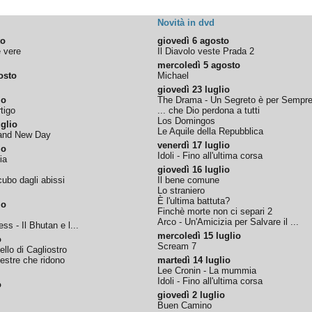
Novità in dvd
to
giovedì 6 agosto
e vere
Il Diavolo veste Prada 2
mercoledì 5 agosto
osto
Michael
giovedì 23 luglio
io
The Drama - Un Segreto è per Sempr
tigo
... che Dio perdona a tutti
Los Domingos
glio
Le Aquile della Repubblica
rand New Day
venerdì 17 luglio
io
Idoli - Fino all'ultima corsa
ia
giovedì 16 luglio
ubo dagli abissi
Il bene comune
Lo straniero
È l'ultima battuta?
io
Finchè morte non ci separi 2
Arco - Un'Amicizia per Salvare il ...
ss - Il Bhutan e l...
mercoledì 15 luglio
o
Scream 7
tello di Cagliostro
nestre che ridono
martedì 14 luglio
Lee Cronin - La mummia
Idoli - Fino all'ultima corsa
o
giovedì 2 luglio
Buen Camino