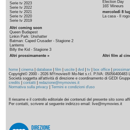
Election Day
Serie tv 2023
165' Mineurs
Serie tv 2022
Serie tv 2021
mercoledì 8 lug
Serie tv 2020
La casa - Il rog
Serie tv 2019
Altri coming soon
Queen Budapest
Linkin Park: Unshatter
Batman: Caped Crusader - Stagione 2
Lanterns
Billy the Kid - Stagione 3
Altri prossimamente »
Altri film al ci
home
|
cinema
|
database
|
film
|
uscite
|
dvd
|
tv
|
box office
|
prossima
Copyright© 2000 - 2026 MYmovies® Mo-Net s.r.l. P.IVA: 05056400483 L
Società soggetta all'attività di direzione e coordinamento di GEDI Gruppo E
credits
|
contatti
|
redazione@mymovies.it
Normativa sulla privacy
|
Termini e condizioni d'uso
Il riesame e il controllo editoriale dei contenuti del presente sito sono a
Per contatti, scrivere al seguente indirizzo email: live@mymovies.it