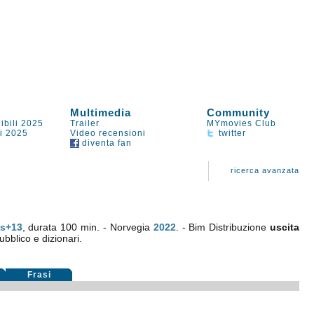
Multimedia
Community
ibili 2025
Trailer
MYmovies Club
li 2025
Video recensioni
twitter
diventa fan
ricerca avanzata
ds+13
, durata 100 min. - Norvegia
2022
. - Bim Distribuzione
uscita
ubblico e dizionari.
Frasi