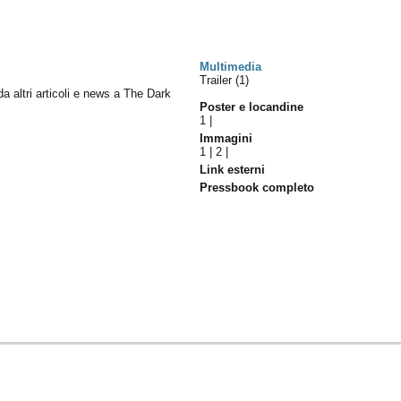
Multimedia
Trailer (1)
 da altri articoli e news a The Dark
Poster e locandine
1
|
Immagini
1
|
2
|
Link esterni
Pressbook completo