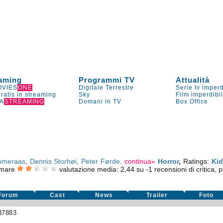
aming
Programmi TV
Attualità
VIES
ONE
Digitale Terrestre
Serie tv imperd
gratis in streaming
Sky
Film imperdibi
A
STREAMING
Domani in TV
Box Office
mmeraas
,
Dennis Storhøi
,
Peter Førde
.
continua»
Horror
,
Ratings:
Ki
tmare
valutazione media:
2,44
su
-1
recensioni di critica, p
Forum
Cast
News
Trailer
Foto
37883