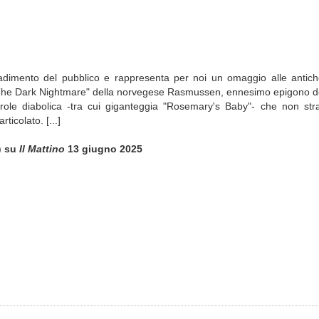
radimento del pubblico e rappresenta per noi un omaggio alle antiche 
to "The Dark Nightmare" della norvegese Rasmussen, ennesimo epigono de
prole diabolica -tra cui giganteggia "Rosemary's Baby"- che non st
ticolato. [...]
i)
su
Il Mattino
13 giugno 2025