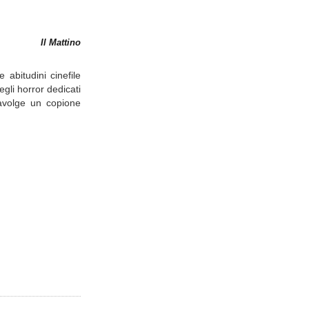
Il Mattino
abitudini cinefile
gli horror dedicati
ravolge un copione