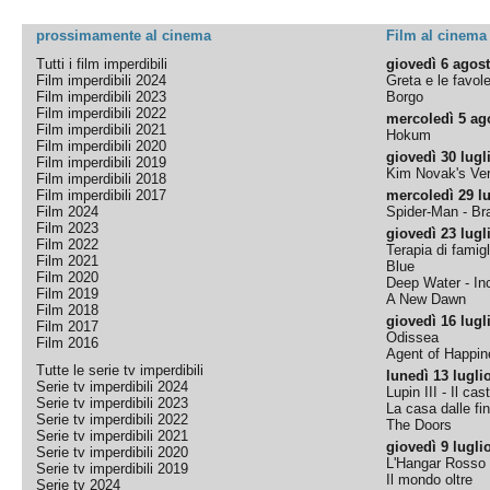
prossimamente al cinema
Film al cinema
Tutti i film imperdibili
giovedì 6 agos
Film imperdibili 2024
Greta e le favol
Film imperdibili 2023
Borgo
Film imperdibili 2022
mercoledì 5 ag
Film imperdibili 2021
Hokum
Film imperdibili 2020
giovedì 30 lugl
Film imperdibili 2019
Kim Novak's Ver
Film imperdibili 2018
Film imperdibili 2017
mercoledì 29 lu
Film 2024
Spider-Man - B
Film 2023
giovedì 23 lugl
Film 2022
Terapia di famigl
Film 2021
Blue
Film 2020
Deep Water - Inc
Film 2019
A New Dawn
Film 2018
giovedì 16 lugl
Film 2017
Odissea
Film 2016
Agent of Happine
Tutte le serie tv imperdibili
lunedì 13 lugli
Serie tv imperdibili 2024
Lupin III - Il cas
Serie tv imperdibili 2023
La casa dalle fi
Serie tv imperdibili 2022
The Doors
Serie tv imperdibili 2021
giovedì 9 lugli
Serie tv imperdibili 2020
L'Hangar Rosso
Serie tv imperdibili 2019
Il mondo oltre
Serie tv 2024