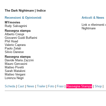
The Dark Nightmare | Indice
Recensioni & Opinionisti
Articoli & News
MYmovies
Link e riferimenti
Rudy Salvagnini
Nightmare
Rassegna stampa
Alberto Crespi
Giovanni Guidi Buffarini
Phil Hoad
Valerio Caprara
Paolo Zelati
Silvio Danese
Rassegna stampa
Davide Maria Zazzini
Mauro Gervasini
Matteo Pivetti
Sarah Mataloni
Matteo Vergani
Lorenza Negri
Scheda
|
Cast
|
News
|
Trailer
|
Foto
|
Frasi
|
Rassegna Stampa
|
Shop
|