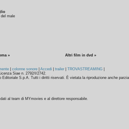
lio
o del male
nema »
Altri film in dvd »
mente
|
colonne sonore
|
Accedi
|
trailer
|
TROVASTREAMING
|
icenza Siae n. 2792/I/2742.
ditoriale S.p.A. Tutti i diritti riservati. È vietata la riproduzione anche parzia
ffidati al team di MYmovies e al direttore responsabile.