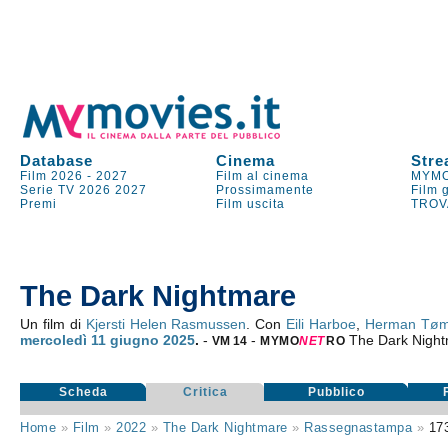
Database
Cinema
Stre
Film 2026
-
2027
Film al cinema
MYMO
Serie TV
2026
2027
Prossimamente
Film 
Premi
Film uscita
TROV
The Dark Nightmare
Un film di
Kjersti Helen Rasmussen
. Con
Eili Harboe
,
Herman Tø
mercoledì 11
giugno 2025
.
-
-
The Dark Nigh
VM 14
MYMO
NE
T
RO
Scheda
Critica
Pubblico
Home
»
Film
»
2022
»
The Dark Nightmare
»
Rassegnastampa
»
17