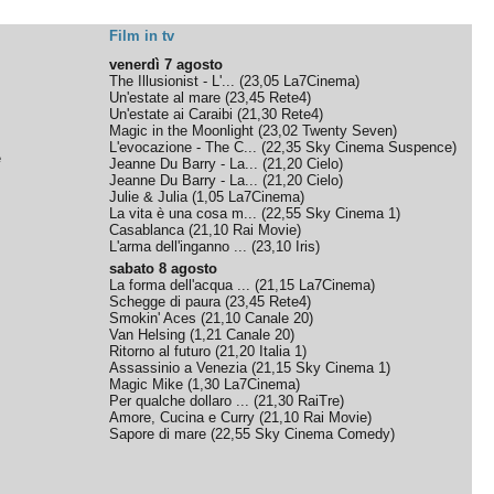
Film in tv
venerdì 7 agosto
The Illusionist - L'...
(
23,05
La7Cinema
)
Un'estate al mare
(
23,45
Rete4
)
Un'estate ai Caraibi
(
21,30
Rete4
)
Magic in the Moonlight
(
23,02
Twenty Seven
)
L'evocazione - The C...
(
22,35
Sky Cinema Suspence
)
e
Jeanne Du Barry - La...
(
21,20
Cielo
)
Jeanne Du Barry - La...
(
21,20
Cielo
)
Julie & Julia
(
1,05
La7Cinema
)
La vita è una cosa m...
(
22,55
Sky Cinema 1
)
Casablanca
(
21,10
Rai Movie
)
L'arma dell'inganno ...
(
23,10
Iris
)
sabato 8 agosto
La forma dell'acqua ...
(
21,15
La7Cinema
)
Schegge di paura
(
23,45
Rete4
)
Smokin' Aces
(
21,10
Canale 20
)
Van Helsing
(
1,21
Canale 20
)
Ritorno al futuro
(
21,20
Italia 1
)
Assassinio a Venezia
(
21,15
Sky Cinema 1
)
Magic Mike
(
1,30
La7Cinema
)
Per qualche dollaro ...
(
21,30
RaiTre
)
Amore, Cucina e Curry
(
21,10
Rai Movie
)
Sapore di mare
(
22,55
Sky Cinema Comedy
)