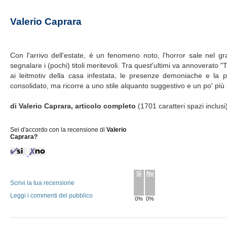
Valerio Caprara
Con l'arrivo dell'estate, è un fenomeno noto, l'horror sale nel g
segnalare i (pochi) titoli meritevoli. Tra quest'ultimi va annovera
ai leitmotiv della casa infestata, le presenze demoniache e la 
consolidato, ma ricorre a uno stile alquanto suggestivo e un po' più ar
di Valerio Caprara, articolo completo
(1701 caratteri spazi inclus
Sei d'accordo con la recensione di
Valerio
Caprara?
Sì
No
Scrivi la tua recensione
Leggi i commenti del pubblico
0%
0%