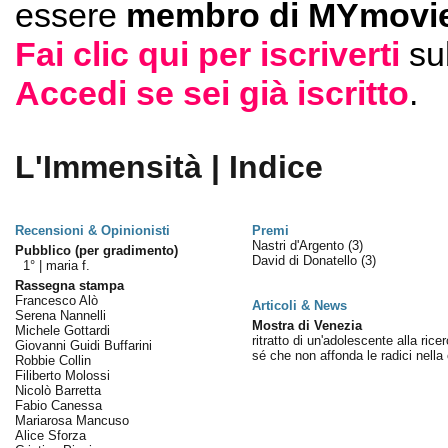
essere
membro di MYmovie
Fai clic qui per iscriverti
su
Accedi se sei già iscritto
.
L'Immensità | Indice
Recensioni & Opinionisti
Premi
Nastri d'Argento
(3)
Pubblico (per gradimento)
David di Donatello
(3)
1° |
maria f.
Rassegna stampa
Francesco Alò
Articoli & News
Serena Nannelli
Mostra di Venezia
Michele Gottardi
ritratto di un'adolescente alla ricer
Giovanni Guidi Buffarini
sé che non affonda le radici nella
Robbie Collin
Filiberto Molossi
Nicolò Barretta
Fabio Canessa
Mariarosa Mancuso
Alice Sforza