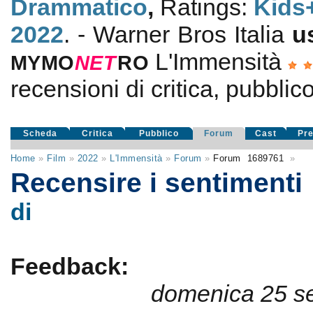
Drammatico
,
Ratings:
Kids
2022
. - Warner Bros Italia
u
L'Immensità
MYMO
NE
T
RO
recensioni di critica, pubblico
Scheda
Critica
Pubblico
Forum
Cast
Pr
Home
»
Film
»
2022
»
L'Immensità
»
Forum
»
Forum
1689761
»
Recensire i sentimenti
di
Feedback:
domenica 25 s