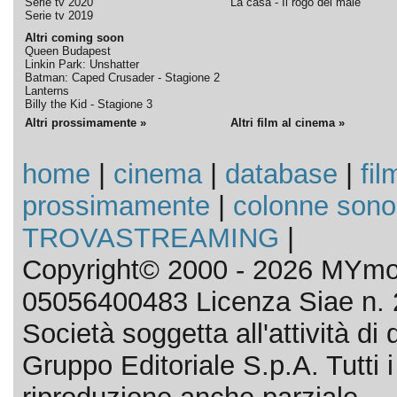
Serie tv 2020
La casa - Il rogo del male
Serie tv 2019
Altri coming soon
Queen Budapest
Linkin Park: Unshatter
Batman: Caped Crusader - Stagione 2
Lanterns
Billy the Kid - Stagione 3
Altri prossimamente »
Altri film al cinema »
home
|
cinema
|
database
|
fil
prossimamente
|
colonne sono
TROVASTREAMING
|
Copyright© 2000 - 2026 MYmov
05056400483 Licenza Siae n. 
Società soggetta all'attività d
Gruppo Editoriale S.p.A. Tutti i d