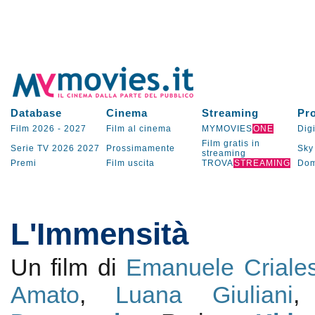
Database
Cinema
Streaming
Pr
Film 2026
-
2027
Film al cinema
MYMOVIES
ONE
Digi
Film gratis in
Serie TV
2026
2027
Prossimamente
Sky
streaming
Premi
Film uscita
TROVA
STREAMING
Dom
L'Immensità
Un film di
Emanuele Criale
Amato
,
Luana Giuliani