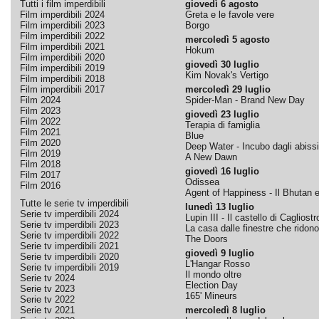
Tutti i film imperdibili
giovedì 6 agosto
Film imperdibili 2024
Greta e le favole vere
Film imperdibili 2023
Borgo
Film imperdibili 2022
mercoledì 5 agosto
Film imperdibili 2021
Hokum
Film imperdibili 2020
giovedì 30 luglio
Film imperdibili 2019
Kim Novak's Vertigo
Film imperdibili 2018
Film imperdibili 2017
mercoledì 29 luglio
Film 2024
Spider-Man - Brand New Day
Film 2023
giovedì 23 luglio
Film 2022
Terapia di famiglia
Film 2021
Blue
Film 2020
Deep Water - Incubo dagli abissi
Film 2019
A New Dawn
Film 2018
giovedì 16 luglio
Film 2017
Odissea
Film 2016
Agent of Happiness - Il Bhutan e 
Tutte le serie tv imperdibili
lunedì 13 luglio
Serie tv imperdibili 2024
Lupin III - Il castello di Cagliostr
Serie tv imperdibili 2023
La casa dalle finestre che ridono
Serie tv imperdibili 2022
The Doors
Serie tv imperdibili 2021
giovedì 9 luglio
Serie tv imperdibili 2020
L'Hangar Rosso
Serie tv imperdibili 2019
Il mondo oltre
Serie tv 2024
Election Day
Serie tv 2023
165' Mineurs
Serie tv 2022
Serie tv 2021
mercoledì 8 luglio