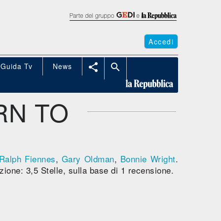
Accedi
Guida Tv
News


RN TO
Ralph Fiennes
,
Gary Oldman
,
Bonnie Wright
.
ione: 3,5 Stelle, sulla base di 1 recensione.