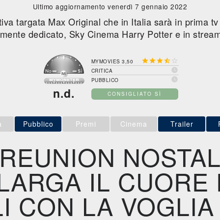
Ultimo aggiornamento venerdì 7 gennaio 2022
tiva targata Max Original che in Italia sarà in prima t
amente dedicato, Sky Cinema Harry Potter e in stre





MYMOVIES 3,50

CRITICA

PUBBLICO
n.d.
CONSIGLIATO SÌ
a
Pubblico
Premi
Cinema
Trailer
 REUNION NOSTAL
LARGA IL CUORE 
I CON LA VOGLIA