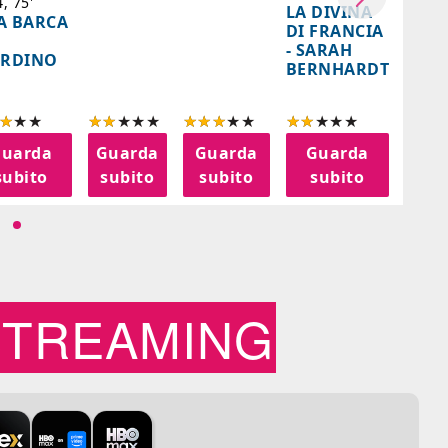
Cile, 
, 75'
LA DIVINA
A BARCA
85'
DI FRANCIA
IL
- SARAH
ARDINO
SENT
BERNHARDT
AZZ
uarda
Guarda
Guarda
Guarda
Gu
subito
subito
subito
subito
su
STREAMING