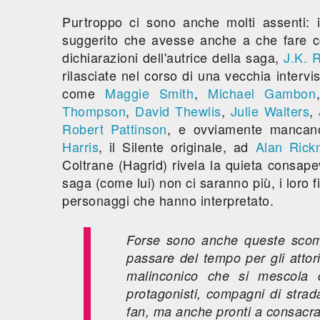
Purtroppo ci sono anche molti assenti: 
suggerito che avesse anche a che fare c
dichiarazioni dell'autrice della saga,
J.K. 
rilasciate nel corso di una vecchia intervi
come
Maggie Smith
,
Michael Gambon
Thompson
,
David Thewlis
,
Julie Walters
,
Robert Pattinson
, e ovviamente mancano
Harris
, il Silente originale, ad
Alan Ric
Coltrane (Hagrid) rivela la quieta consape
saga (come lui) non ci saranno più, i loro fi
personaggi che hanno interpretato.
Forse sono anche queste scompa
passare del tempo per gli attor
malinconico che si mescola c
protagonisti, compagni di strada
fan, ma anche pronti a consacra