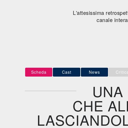
L'attesissima retrospet
canale inter
Scheda
Cast
News
Critic
UNA
CHE AL
LASCIANDOL