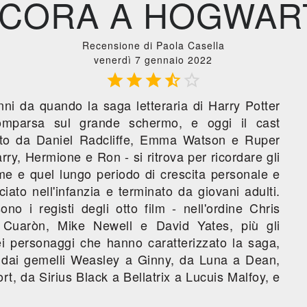
CORA A HOGWAR
Recensione di Paola Casella
venerdì 7 gennaio 2022





nni da quando la saga letteraria di Harry Potter
omparsa sul grande schermo, e oggi il cast
sto da Daniel Radcliffe, Emma Watson e Ruper
rry, Hermione e Ron - si ritrova per ricordare gli
ieme e quel lungo periodo di crescita personale e
iato nell'infanzia e terminato da giovani adulti.
no i registi degli otto film - nell'ordine Chris
 Cuaròn, Mike Newell e David Yates, più gli
dei personaggi che hanno caratterizzato la saga,
 dai gemelli Weasley a Ginny, da Luna a Dean,
t, da Sirius Black a Bellatrix a Lucuis Malfoy, e