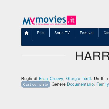

Film
Serie TV
Festival
Ci
HARR
Regia di
Eran Creevy
,
Giorgio Testi
. Un fil
Genere
Documentario
,
Family
Cast completo