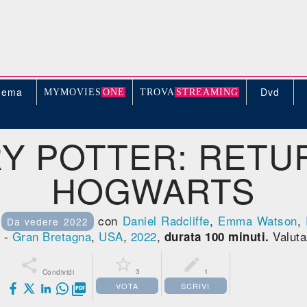
nema
Dvd
MYMOVIE
S
ONE
TROV
A
STREAMING
Y POTTER: RETU
HOGWARTS
m
con
Daniel Radcliffe
,
Emma Watson
,
Da vedere 2022
-
Gran Bretagna
,
USA
,
2022
,
Valutaz
durata 100 minuti.



3
1
Condividi
VOTA
SCRIVI
