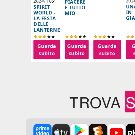
2024
2024, 105'
PIACERE
UN
SPIRIT
È TUTTO
IN
WORLD -
MIO
GI
LA FESTA
DELLE
LANTERNE
Guarda
Guarda
Guarda
G
subito
subito
subito
TROVA