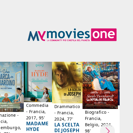
Commedia
Drammatico
Dram
- Francia,
Biografico -
- Francia,
- Bras
mazione -
2017, 95'
Francia,
2024, 77'
Messi
cia,
MADAME
LA SCELTA
Belgio, 2024,
Paesi 
semburgo,
HYDE
DI JOSEPH
98'