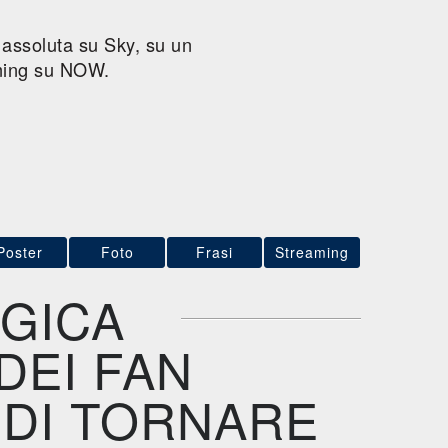
v assoluta su Sky, su un
aming su NOW.
Poster
Foto
Frasi
Streaming
GICA
DEI FAN
 DI TORNARE