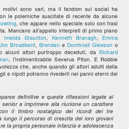
i motivi sono vari, ma il fandom sui social ha
on le polemiche suscitate di recente da alcune
Rowling
, che appare nello speciale solo con frasi
sta. Mancano all'appello interpreti di primo piano
,
Imelda Staunton
,
Kenneth Branagh
,
Emma
Jim Broadbent
,
Brendan
e
Domhnall Gleeson
o
 alcuni attori purtroppo deceduti, da
Richard
kman
, l'indimenticabile Severus Piton. E Robbie
volezza che, anche quando gli attori adulti della
gli e nipoti potranno rivederli nei panni eterni dei
rse definitive e queste riflessioni legate al
i senior a imprimere alla riunione un carattere
on il timbro nostalgico dei ricordi dei tre
 lungo il percorso di crescita dei loro giovani
re la propria personale infanzia e adolescenza