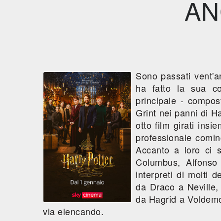
AN
Sono passati vent'a
ha fatto la sua c
principale - compo
Grint nei panni di Ha
otto film girati ins
professionale cominc
Accanto a loro ci so
Columbus, Alfonso
interpreti di molti 
da Draco a Neville,
da Hagrid a Voldemor
via elencando.