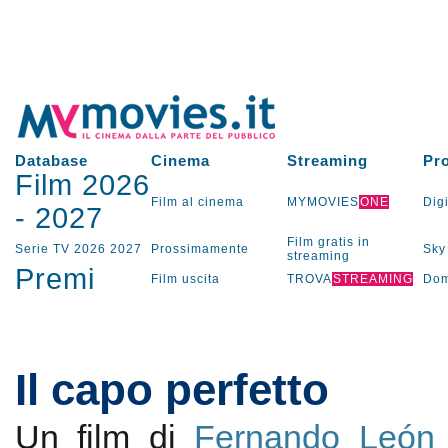
Database
Cinema
Streaming
Pr
Film 2026
Film al cinema
MYMOVIES
ONE
Digi
-
2027
Film gratis in
Serie TV
2026
2027
Prossimamente
Sky
streaming
Premi
Film uscita
TROVA
STREAMING
Dom
Il capo perfetto
Un film di
Fernando León