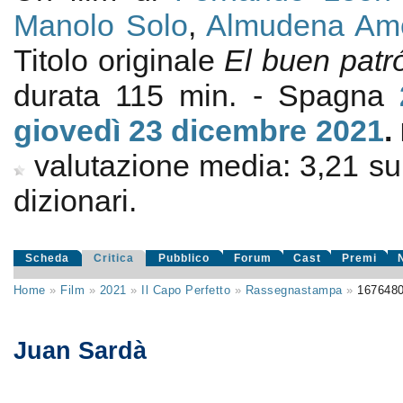
Manolo Solo
,
Almudena Am
Titolo originale
El buen patr
durata 115 min. - Spagna
giovedì 23
dicembre 2021
.
valutazione media:
3,21
s
dizionari.
Scheda
Critica
Pubblico
Forum
Cast
Premi
Home
»
Film
»
2021
»
Il Capo Perfetto
»
Rassegnastampa
»
167648
Juan Sardà