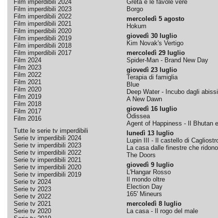
Film imperdibili 2024
Greta e le favole vere
Film imperdibili 2023
Borgo
Film imperdibili 2022
mercoledì 5 agosto
Film imperdibili 2021
Hokum
Film imperdibili 2020
giovedì 30 luglio
Film imperdibili 2019
Kim Novak's Vertigo
Film imperdibili 2018
Film imperdibili 2017
mercoledì 29 luglio
Film 2024
Spider-Man - Brand New Day
Film 2023
giovedì 23 luglio
Film 2022
Terapia di famiglia
Film 2021
Blue
Film 2020
Deep Water - Incubo dagli abissi
Film 2019
A New Dawn
Film 2018
giovedì 16 luglio
Film 2017
Odissea
Film 2016
Agent of Happiness - Il Bhutan e 
Tutte le serie tv imperdibili
lunedì 13 luglio
Serie tv imperdibili 2024
Lupin III - Il castello di Cagliostr
Serie tv imperdibili 2023
La casa dalle finestre che ridono
Serie tv imperdibili 2022
The Doors
Serie tv imperdibili 2021
giovedì 9 luglio
Serie tv imperdibili 2020
L'Hangar Rosso
Serie tv imperdibili 2019
Il mondo oltre
Serie tv 2024
Election Day
Serie tv 2023
165' Mineurs
Serie tv 2022
Serie tv 2021
mercoledì 8 luglio
Serie tv 2020
La casa - Il rogo del male