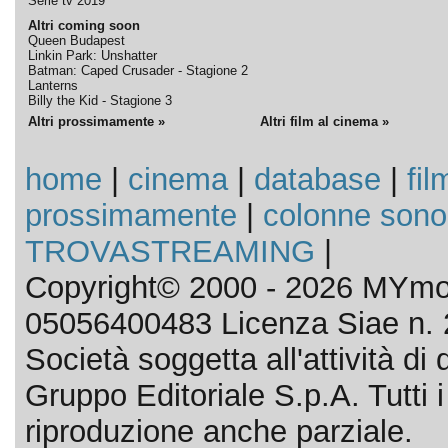
Serie tv 2019
Altri coming soon
Queen Budapest
Linkin Park: Unshatter
Batman: Caped Crusader - Stagione 2
Lanterns
Billy the Kid - Stagione 3
Altri prossimamente »
Altri film al cinema »
home
|
cinema
|
database
|
fil
prossimamente
|
colonne sono
TROVASTREAMING
|
Copyright© 2000 - 2026 MYmov
05056400483 Licenza Siae n. 
Società soggetta all'attività d
Gruppo Editoriale S.p.A. Tutti i d
riproduzione anche parziale.