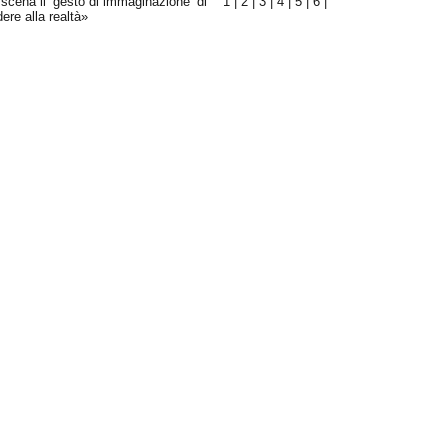
 scena il ‘gesto di immaginazione’ di
1
|
2
|
3
|
4
|
5
|
6
|
ere alla realtà»