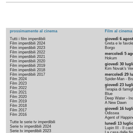
prossimamente al cinema
Film al cinema
Tutti i film imperdibili
giovedì 6 agos
Film imperdibili 2024
Greta e le favol
Film imperdibili 2023
Borgo
Film imperdibili 2022
mercoledì 5 ag
Film imperdibili 2021
Hokum
Film imperdibili 2020
giovedì 30 lugl
Film imperdibili 2019
Kim Novak's Ver
Film imperdibili 2018
Film imperdibili 2017
mercoledì 29 lu
Film 2024
Spider-Man - B
Film 2023
giovedì 23 lugl
Film 2022
Terapia di famigl
Film 2021
Blue
Film 2020
Deep Water - Inc
Film 2019
A New Dawn
Film 2018
giovedì 16 lugl
Film 2017
Odissea
Film 2016
Agent of Happine
Tutte le serie tv imperdibili
lunedì 13 lugli
Serie tv imperdibili 2024
Lupin III - Il cas
Serie tv imperdibili 2023
La casa dalle fi