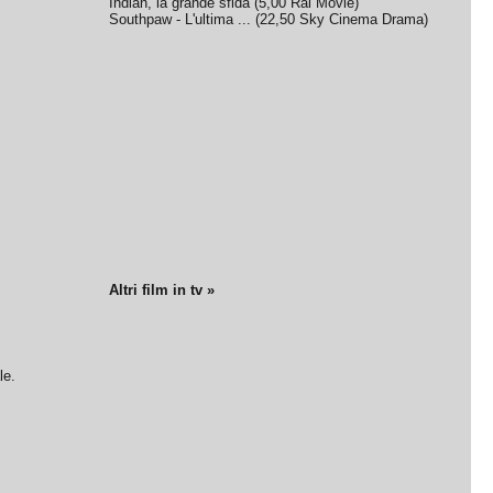
Indian, la grande sfida
(
5,00
Rai Movie
)
Southpaw - L'ultima ...
(
22,50
Sky Cinema Drama
)
Altri film in tv »
le.