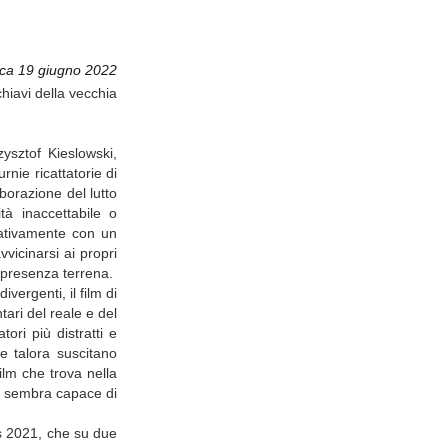
ca 19 giugno 2022
chiavi della vecchia
sztof Kieslowski,
nie ricattatorie di
borazione del lutto
tà inaccettabile o
rativamente con un
vvicinarsi ai propri
e presenza terrena.
ergenti, il film di
ari del reale e del
ori più distratti e
e talora suscitano
lm che trova nella
na sembra capace di
es 2021, che su due