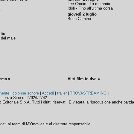
Lee Cronin - La mummia
Idoli - Fino all'ultima corsa
o
giovedì 2 luglio
Buen Camino
lio
o del male
nema »
Altri film in dvd »
mente
|
colonne sonore
|
Accedi
|
trailer
|
TROVASTREAMING
|
icenza Siae n. 2792/I/2742.
ditoriale S.p.A. Tutti i diritti riservati. È vietata la riproduzione anche parzia
ffidati al team di MYmovies e al direttore responsabile.