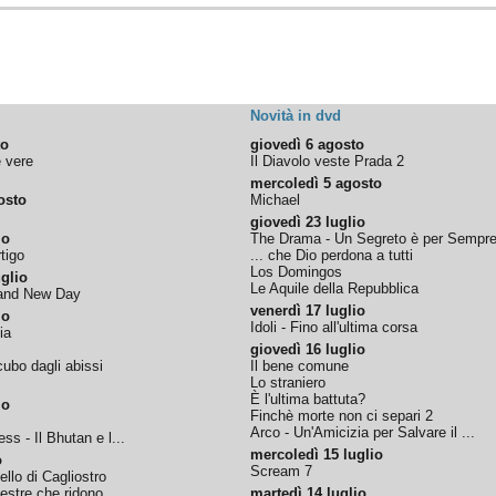
Novità in dvd
to
giovedì 6 agosto
e vere
Il Diavolo veste Prada 2
mercoledì 5 agosto
osto
Michael
giovedì 23 luglio
io
The Drama - Un Segreto è per Sempr
tigo
... che Dio perdona a tutti
Los Domingos
glio
Le Aquile della Repubblica
rand New Day
venerdì 17 luglio
io
Idoli - Fino all'ultima corsa
ia
giovedì 16 luglio
ubo dagli abissi
Il bene comune
Lo straniero
È l'ultima battuta?
io
Finchè morte non ci separi 2
Arco - Un'Amicizia per Salvare il ...
ss - Il Bhutan e l...
mercoledì 15 luglio
o
Scream 7
tello di Cagliostro
nestre che ridono
martedì 14 luglio