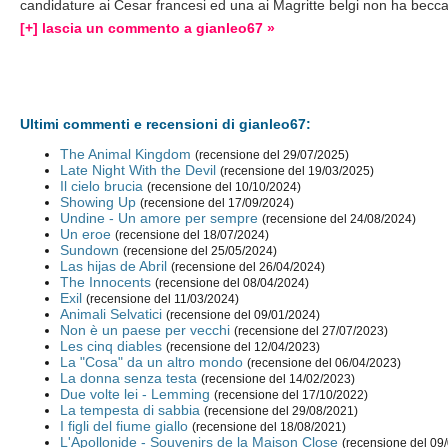
candidature ai Cesar francesi ed una ai Magritte belgi non ha becc
[+] lascia un commento a gianleo67 »
Ultimi commenti e recensioni di gianleo67:
The Animal Kingdom
(recensione del 29/07/2025)
Late Night With the Devil
(recensione del 19/03/2025)
Il cielo brucia
(recensione del 10/10/2024)
Showing Up
(recensione del 17/09/2024)
Undine - Un amore per sempre
(recensione del 24/08/2024)
Un eroe
(recensione del 18/07/2024)
Sundown
(recensione del 25/05/2024)
Las hijas de Abril
(recensione del 26/04/2024)
The Innocents
(recensione del 08/04/2024)
Exil
(recensione del 11/03/2024)
Animali Selvatici
(recensione del 09/01/2024)
Non è un paese per vecchi
(recensione del 27/07/2023)
Les cinq diables
(recensione del 12/04/2023)
La "Cosa" da un altro mondo
(recensione del 06/04/2023)
La donna senza testa
(recensione del 14/02/2023)
Due volte lei - Lemming
(recensione del 17/10/2022)
La tempesta di sabbia
(recensione del 29/08/2021)
I figli del fiume giallo
(recensione del 18/08/2021)
L'Apollonide - Souvenirs de la Maison Close
(recensione del 09