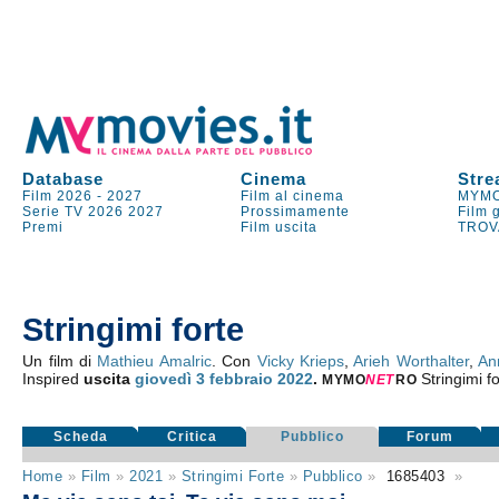
Database
Cinema
Stre
Film 2026
-
2027
Film al cinema
MYMO
Serie TV
2026
2027
Prossimamente
Film 
Premi
Film uscita
TROV
Stringimi forte
Un film di
Mathieu Amalric
. Con
Vicky Krieps
,
Arieh Worthalter
,
An
Inspired
uscita
giovedì 3
febbraio 2022
.
Stringimi f
MYMO
NE
T
RO
Scheda
Critica
Pubblico
Forum
Home
»
Film
»
2021
»
Stringimi Forte
»
Pubblico
»
1685403
»