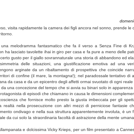
domeni
teso, visita rapidamente la camera dei figli ancora nel sonno, prende le 
itorno.
 una melodramma fantasmatico che fa il verso a Senza Fine di Krzy
 ha lasciato tavolette ihai in giro per casa e fa pure a meno delle patur
certo gusto per il giallo sovrannaturale una storia di abbandono ed ela
simmetria delle situazioni, una giustificazione emotiva ad una veri
vengono arginate da un ribaltamento di prospettiva che coincide nar
ritori di confine (il mare, la montagna!); nel paradossale tentativo di a
tana da casa e da un epicentro degli affetti ormai svuotato di ogni real
 da una concezione del tempo che si avvia su binari solo in apparenza div
protagonista di episodi che chiamano in causa le dimensioni complement
oscienza che fornisce molto presto la giusta imbeccata per gli spettat
realtà nella prosecuzione con altri mezzi di perniciose fantasie ch
ento ondivago e nella sua struttura apparentemente involuta, è un fi
onale da cui solo la straordinaria facoltà di astrazione della mente uma
a allampanata e dolcissima Vicky Krieps, per un film presentato a Cann