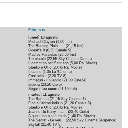
Film in tv
lunedì 10 agosto
Michael Clayton
(
1,00
Iris
)
The Burning Plain - ...
(
21,15
Iris
)
Ocean's 8
(
0,35
Canale 5
)
Madres Paralelas
(
23,30
Iris
)
Tre ciotole
(
22,55
Sky Cinema Drama
)
e
Il cammino per Santiago
(
5,00
Rai Movie
)
Stanlio e Ollio
(
20,45
Rai Movie
)
Il danno
(
1,05
La7Cinema
)
Cani sciolti
(
2,20
TV 8
)
Immaturi - Il viaggio
(
21,00
Cine34
)
Siberia
(
23,20
Cielo
)
Segui il tuo cuore
(
21,10
La5
)
martedì 11 agosto
The Batman
(
21,15
Sky Cinema 1
)
Fino all'ultimo indizio
(
21,20
Canale 5
)
Stanlio e Ollio
(
20,45
Rai Movie
)
Jeanne Du Barry - La...
(
23,40
Cielo
)
A qualcuno piace caldo
(
1,40
Rai Movie
)
The Secret - Le veri...
(
22,50
Sky Cinema Suspence
)
Skyfall
(
21,40
TV 8
)