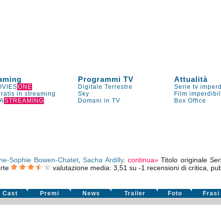
aming
Programmi TV
Attualità
VIES
ONE
Digitale Terrestre
Serie tv imperd
gratis in streaming
Sky
Film imperdibi
A
STREAMING
Domani in TV
Box Office
ne-Sophie Bowen-Chatet
,
Sacha Ardilly
.
continua»
Titolo originale
Ser
orte
valutazione media:
3,51
su
-1
recensioni di critica, pub
Cast
Premi
News
Trailer
Foto
Frasi