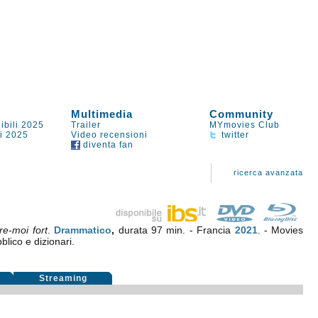
Multimedia
Community
ibili 2025
Trailer
MYmovies Club
li 2025
Video recensioni
twitter
diventa fan
ricerca avanzata
re-moi fort
.
Drammatico
,
durata 97 min. - Francia
2021
. - Movies
blico e dizionari.
Streaming