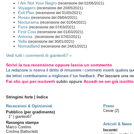
I Am Not Your Negro
(recensione del 02/06/2021)
Voyagers
(recensione del 20/05/2021)
Exit Plan
(recensione del 01/05/2021)
Rosso
(recensione del 09/04/2021)
Nocturama
(recensione del 02/04/2021)
Fiore
(recensione del 07/03/2021)
First Cow
(recensione del 01/03/2021)
Antonia.
(recensione del 07/02/2021)
Yella
(recensione del 30/01/2021)
Nomadland
(recensione del 24/01/2021)
Vedi tutti i commenti di gianleo67 »
Scrivi la tua recensione oppure lascia un commento
La redazione si riserva il diritto di rimuovere i commenti inseriti qualora qu
Per lasciare una r
dai lettori contribuiranno a migliorare il tuo feedback.
Fai clic qui per iscriverti
subito oppure
Accedi se sei già iscritto
Stringimi forte | Indice
Recensioni & Opinionisti
Premi
Cesar
(2)
Pubblico (per gradimento)
1° |
gianleo67
Rassegna stampa
Articoli & News
Marco Contino
Incontri
Cristina Battocletti