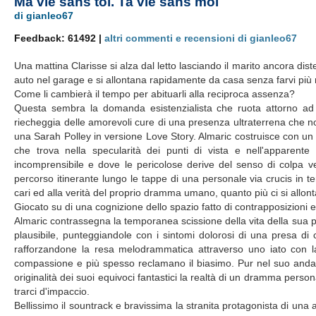
Ma vie sans toi. Ta vie sans moi
di gianleo67
Feedback: 61492 |
altri commenti e recensioni di gianleo67
Una mattina Clarisse si alza dal letto lasciando il marito ancora dis
auto nel garage e si allontana rapidamente da casa senza farvi più r
Come li cambierà il tempo per abituarli alla reciproca assenza?
Questa sembra la domanda esistenzialista che ruota attorno ad
riecheggia delle amorevoli cure di una presenza ultraterrena che non
una Sarah Polley in versione Love Story. Almaric costruisce con un 
che trova nella specularità dei punti di vista e nell'apparente 
incomprensibile e dove le pericolose derive del senso di colpa 
percorso itinerante lungo le tappe di una personale via crucis in ter
cari ed alla verità del proprio dramma umano, quanto più ci si allon
Giocato su di una cognizione dello spazio fatto di contrapposizioni e
Almaric contrassegna la temporanea scissione della vita della sua 
plausibile, punteggiandole con i sintomi dolorosi di una presa di c
rafforzandone la resa melodrammatica attraverso uno iato con la 
compassione e più spesso reclamano il biasimo. Pur nel suo andam
originalità dei suoi equivoci fantastici la realtà di un dramma pers
trarci d'impaccio.
Bellissimo il sountrack e bravissima la stranita protagonista di un