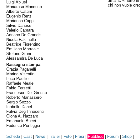
amalric «metto in
Luigi Abiusi
chi non vuole cred
Mariarosa Mancuso
Alberto Cattini
Eugenio Renzi
Marianna Cappi
Silvio Danese
Valerio Caprara
Adriano De Grandis
Nicola Falcinella
Beatrice Fiorentino
Emiliano Morreale
Stefano Giani
Alessandra De Luca
Rassegna stampa
Grazia Paganelli
Marina Visentin
Luca Pacilio
Raffaele Meale
Fabio Ferzetti
Francesco Del Grosso
Roberto Manassero
Sergio Sozzo
Isabelle Danel
Fulvia Degl'Innocenti
Giona A. Nazzaro
Emanuele Bucci
Federico Pontiggia
Scheda
|
Cast
|
News
|
Trailer
|
Foto
|
Frasi
|
Pubblico
|
Forum
|
Shop
|