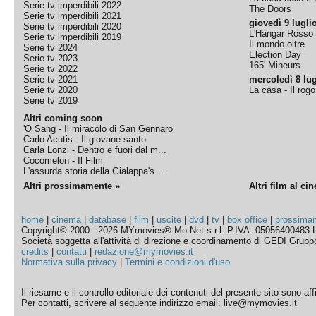
Serie tv imperdibili 2022
The Doors
Serie tv imperdibili 2021
giovedì 9 lugli
Serie tv imperdibili 2020
L'Hangar Rosso
Serie tv imperdibili 2019
Il mondo oltre
Serie tv 2024
Election Day
Serie tv 2023
165' Mineurs
Serie tv 2022
Serie tv 2021
mercoledì 8 lug
Serie tv 2020
La casa - Il rog
Serie tv 2019
Altri coming soon
'O Sang - Il miracolo di San Gennaro
Carlo Acutis - Il giovane santo
Carla Lonzi - Dentro e fuori dal m...
Cocomelon - Il Film
L'assurda storia della Gialappa's ...
Altri prossimamente »
Altri film al ci
home
|
cinema
|
database
|
film
|
uscite
|
dvd
|
tv
|
box office
|
prossima
Copyright© 2000 - 2026 MYmovies® Mo-Net s.r.l. P.IVA: 05056400483 L
Società soggetta all'attività di direzione e coordinamento di GEDI Gruppo E
credits
|
contatti
|
redazione@mymovies.it
Normativa sulla privacy
|
Termini e condizioni d'uso
Il riesame e il controllo editoriale dei contenuti del presente sito sono a
Per contatti, scrivere al seguente indirizzo email: live@mymovies.it