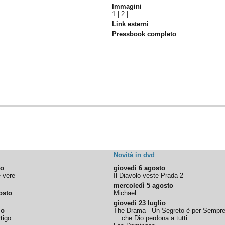
Immagini
1
|
2
|
Link esterni
Pressbook completo
Novità in dvd
to
giovedì 6 agosto
e vere
Il Diavolo veste Prada 2
mercoledì 5 agosto
osto
Michael
giovedì 23 luglio
io
The Drama - Un Segreto è per Sempr
tigo
... che Dio perdona a tutti