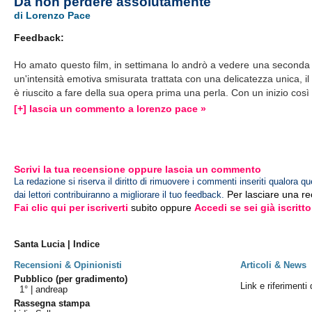
Da non perdere assolutamente
di Lorenzo Pace
Feedback:
Ho amato questo film, in settimana lo andrò a vedere una seconda vol
un'intensità emotiva smisurata trattata con una delicatezza unica, i
è riuscito a fare della sua opera prima una perla. Con un inizio così n
[+] lascia un commento a lorenzo pace »
Scrivi la tua recensione oppure lascia un commento
La redazione si riserva il diritto di rimuovere i commenti inseriti qualora qu
Per lasciare una r
dai lettori contribuiranno a migliorare il tuo feedback.
Fai clic qui per iscriverti
subito oppure
Accedi se sei già iscritto
Santa Lucia | Indice
Recensioni & Opinionisti
Articoli & News
Pubblico (per gradimento)
Link e riferimenti
1° |
andreap
Rassegna stampa