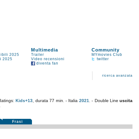
Multimedia
Community
ibili 2025
Trailer
MYmovies Club
li 2025
Video recensioni
twitter
diventa fan
ricerca avanzata
Ratings:
Kids+13
, durata 77 min. - Italia
2021
. - Double Line
uscita
.
Frasi