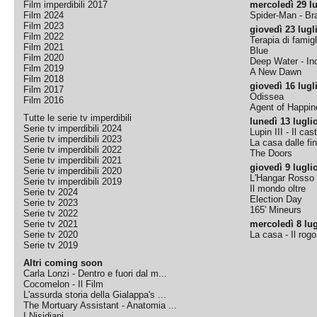
Film imperdibili 2017
mercoledì 29 lu
Film 2024
Spider-Man - B
Film 2023
giovedì 23 lugl
Film 2022
Terapia di famigl
Film 2021
Blue
Film 2020
Deep Water - Inc
Film 2019
A New Dawn
Film 2018
giovedì 16 lugl
Film 2017
Odissea
Film 2016
Agent of Happine
Tutte le serie tv imperdibili
lunedì 13 lugli
Serie tv imperdibili 2024
Lupin III - Il cas
Serie tv imperdibili 2023
La casa dalle fi
Serie tv imperdibili 2022
The Doors
Serie tv imperdibili 2021
giovedì 9 lugli
Serie tv imperdibili 2020
L'Hangar Rosso
Serie tv imperdibili 2019
Il mondo oltre
Serie tv 2024
Election Day
Serie tv 2023
165' Mineurs
Serie tv 2022
Serie tv 2021
mercoledì 8 lug
Serie tv 2020
La casa - Il rog
Serie tv 2019
Altri coming soon
Carla Lonzi - Dentro e fuori dal m...
Cocomelon - Il Film
L'assurda storia della Gialappa's ...
The Mortuary Assistant - Anatomia ...
I Nisidiani