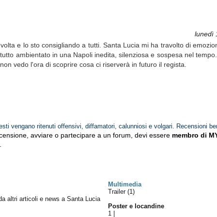
lunedì
ta e lo sto consigliando a tutti. Santa Lucia mi ha travolto di emozion
l tutto ambientato in una Napoli inedita, silenziosa e sospesa nel temp
on vedo l'ora di scoprire cosa ci riserverà in futuro il regista.
esti vengano ritenuti offensivi, diffamatori, calunniosi e volgari. Recensioni be
ecensione, avviare o partecipare a un forum, devi essere
membro di M
.
Multimedia
Trailer (1)
 da altri articoli e news a Santa Lucia
Poster e locandine
1
|