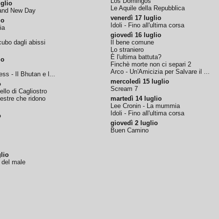
Los Domingos
glio
Le Aquile della Repubblica
rand New Day
venerdì 17 luglio
io
Idoli - Fino all'ultima corsa
ia
giovedì 16 luglio
ubo dagli abissi
Il bene comune
Lo straniero
È l'ultima battuta?
io
Finchè morte non ci separi 2
Arco - Un'Amicizia per Salvare il ...
ss - Il Bhutan e l...
mercoledì 15 luglio
o
Scream 7
tello di Cagliostro
nestre che ridono
martedì 14 luglio
Lee Cronin - La mummia
Idoli - Fino all'ultima corsa
o
giovedì 2 luglio
Buen Camino
lio
o del male