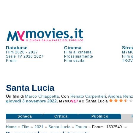
Database
Cinema
Stre
Film 2026
-
2027
Film al cinema
MYMO
Serie TV
2026
2027
Prossimamente
Film 
Premi
Film uscita
TROV
Santa Lucia
Un film di
Marco Chiappetta
. Con
Renato Carpentieri
,
Andrea Renz
giovedì 3
novembre 2022
.
Santa Lucia
MYMO
NE
T
RO
Scheda
Critica
Pubblico
Home
»
Film
»
2021
»
Santa Lucia
»
Forum
»
Forum
1692549
»