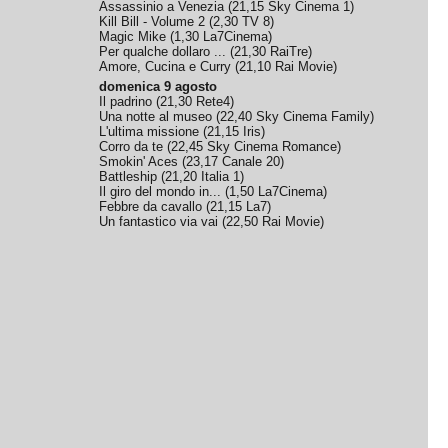
Assassinio a Venezia
(
21,15
Sky Cinema 1
)
Kill Bill - Volume 2
(
2,30
TV 8
)
Magic Mike
(
1,30
La7Cinema
)
Per qualche dollaro ...
(
21,30
RaiTre
)
Amore, Cucina e Curry
(
21,10
Rai Movie
)
domenica 9 agosto
Il padrino
(
21,30
Rete4
)
Una notte al museo
(
22,40
Sky Cinema Family
)
L'ultima missione
(
21,15
Iris
)
Corro da te
(
22,45
Sky Cinema Romance
)
Smokin' Aces
(
23,17
Canale 20
)
Battleship
(
21,20
Italia 1
)
Il giro del mondo in...
(
1,50
La7Cinema
)
Febbre da cavallo
(
21,15
La7
)
Un fantastico via vai
(
22,50
Rai Movie
)