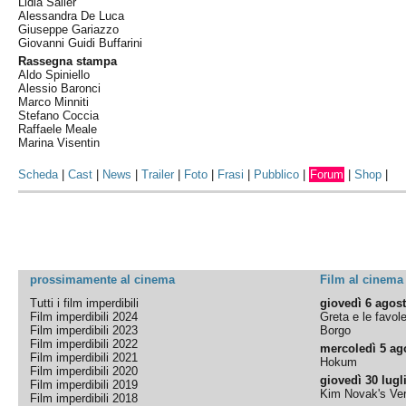
Lidia Saller
Alessandra De Luca
Giuseppe Gariazzo
Giovanni Guidi Buffarini
Rassegna stampa
Aldo Spiniello
Alessio Baronci
Marco Minniti
Stefano Coccia
Raffaele Meale
Marina Visentin
Scheda
|
Cast
|
News
|
Trailer
|
Foto
|
Frasi
|
Pubblico
|
Forum
|
Shop
|
prossimamente al cinema
Film al cinema
Tutti i film imperdibili
giovedì 6 agos
Film imperdibili 2024
Greta e le favol
Film imperdibili 2023
Borgo
Film imperdibili 2022
mercoledì 5 ag
Film imperdibili 2021
Hokum
Film imperdibili 2020
giovedì 30 lugl
Film imperdibili 2019
Kim Novak's Ver
Film imperdibili 2018