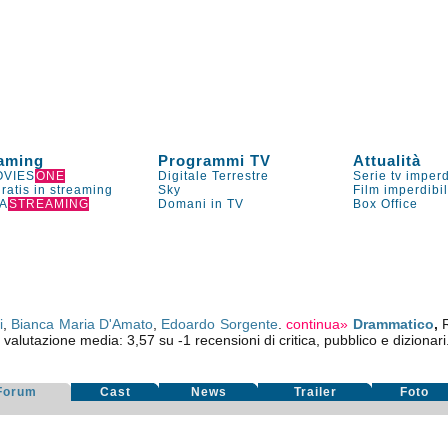
aming
Programmi TV
Attualità
VIES
ONE
Digitale Terrestre
Serie tv imperd
gratis in streaming
Sky
Film imperdibi
A
STREAMING
Domani in TV
Box Office
i
,
Bianca Maria D'Amato
,
Edoardo Sorgente
.
continua»
Drammatico
,
valutazione media:
3,57
su
-1
recensioni di critica, pubblico e dizionari
Forum
Cast
News
Trailer
Foto