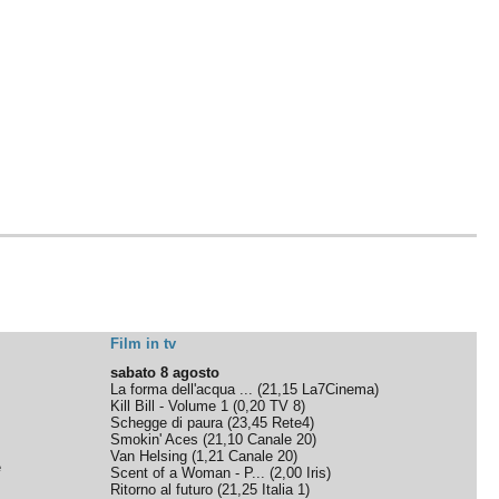
Film in tv
sabato 8 agosto
La forma dell'acqua ...
(
21,15
La7Cinema
)
Kill Bill - Volume 1
(
0,20
TV 8
)
Schegge di paura
(
23,45
Rete4
)
Smokin' Aces
(
21,10
Canale 20
)
Van Helsing
(
1,21
Canale 20
)
e
Scent of a Woman - P...
(
2,00
Iris
)
Ritorno al futuro
(
21,25
Italia 1
)