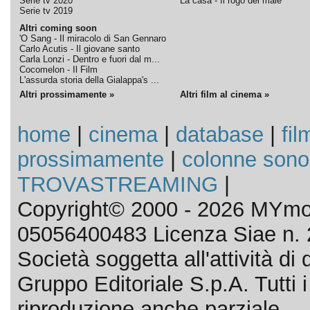
Serie tv 2020
La casa - Il rogo del male
Serie tv 2019
Altri coming soon
'O Sang - Il miracolo di San Gennaro
Carlo Acutis - Il giovane santo
Carla Lonzi - Dentro e fuori dal m...
Cocomelon - Il Film
L'assurda storia della Gialappa's ...
Altri prossimamente »
Altri film al cinema »
home
|
cinema
|
database
|
fil
prossimamente
|
colonne sono
TROVASTREAMING
|
Copyright© 2000 - 2026 MYmov
05056400483 Licenza Siae n. 
Società soggetta all'attività d
Gruppo Editoriale S.p.A. Tutti i d
riproduzione anche parziale.