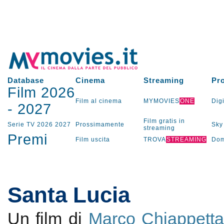
Database
Cinema
Streaming
Pr
Film 2026
Film al cinema
MYMOVIES
ONE
Digi
-
2027
Film gratis in
Serie TV
2026
2027
Prossimamente
Sky
streaming
Premi
Film uscita
TROVA
STREAMING
Dom
Santa Lucia
Un film di
Marco Chiappett