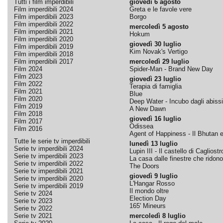
Tutti i film imperdibili
giovedì 6 agosto
Film imperdibili 2024
Greta e le favole vere
Film imperdibili 2023
Borgo
Film imperdibili 2022
mercoledì 5 agosto
Film imperdibili 2021
Hokum
Film imperdibili 2020
giovedì 30 luglio
Film imperdibili 2019
Kim Novak's Vertigo
Film imperdibili 2018
Film imperdibili 2017
mercoledì 29 luglio
Film 2024
Spider-Man - Brand New Day
Film 2023
giovedì 23 luglio
Film 2022
Terapia di famiglia
Film 2021
Blue
Film 2020
Deep Water - Incubo dagli abissi
Film 2019
A New Dawn
Film 2018
giovedì 16 luglio
Film 2017
Odissea
Film 2016
Agent of Happiness - Il Bhutan e 
Tutte le serie tv imperdibili
lunedì 13 luglio
Serie tv imperdibili 2024
Lupin III - Il castello di Cagliostr
Serie tv imperdibili 2023
La casa dalle finestre che ridono
Serie tv imperdibili 2022
The Doors
Serie tv imperdibili 2021
giovedì 9 luglio
Serie tv imperdibili 2020
L'Hangar Rosso
Serie tv imperdibili 2019
Il mondo oltre
Serie tv 2024
Election Day
Serie tv 2023
165' Mineurs
Serie tv 2022
Serie tv 2021
mercoledì 8 luglio