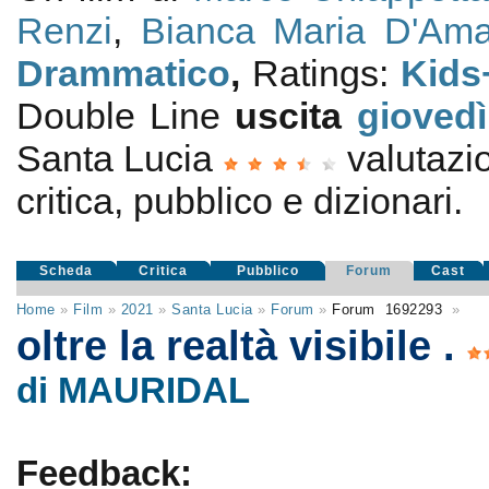
Renzi
,
Bianca Maria D'Ama
Drammatico
,
Ratings:
Kids
Double Line
uscita
giovedì
Santa Lucia
valutaz
critica, pubblico e dizionari.
Scheda
Critica
Pubblico
Forum
Cast
Home
»
Film
»
2021
»
Santa Lucia
»
Forum
»
Forum
1692293
»
oltre la realtà visibile .
di MAURIDAL
Feedback: