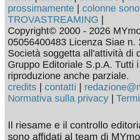
prossimamente
|
colonne sono
TROVASTREAMING
|
Copyright© 2000 - 2026 MYmov
05056400483 Licenza Siae n. 
Società soggetta all'attività d
Gruppo Editoriale S.p.A. Tutti i d
riproduzione anche parziale.
credits
|
contatti
|
redazione@m
Normativa sulla privacy
|
Termi
Il riesame e il controllo editor
sono affidati al team di MYmov