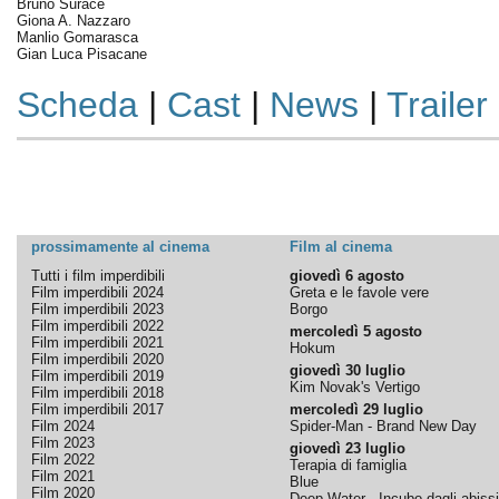
Bruno Surace
Giona A. Nazzaro
Manlio Gomarasca
Gian Luca Pisacane
Scheda
|
Cast
|
News
|
Trailer
prossimamente al cinema
Film al cinema
Tutti i film imperdibili
giovedì 6 agosto
Film imperdibili 2024
Greta e le favole vere
Film imperdibili 2023
Borgo
Film imperdibili 2022
mercoledì 5 agosto
Film imperdibili 2021
Hokum
Film imperdibili 2020
giovedì 30 luglio
Film imperdibili 2019
Kim Novak's Vertigo
Film imperdibili 2018
Film imperdibili 2017
mercoledì 29 luglio
Film 2024
Spider-Man - Brand New Day
Film 2023
giovedì 23 luglio
Film 2022
Terapia di famiglia
Film 2021
Blue
Film 2020
Deep Water - Incubo dagli abissi