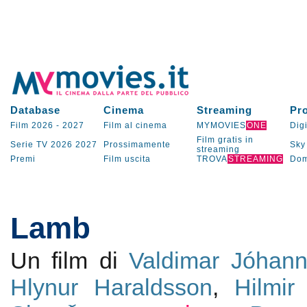
Database
Cinema
Streaming
Pr
Film 2026
-
2027
Film al cinema
MYMOVIES
ONE
Digi
Film gratis in
Serie TV
2026
2027
Prossimamente
Sky
streaming
Premi
Film uscita
TROVA
STREAMING
Dom
Lamb
Un film di
Valdimar Jóhan
Hlynur Haraldsson
,
Hilmi