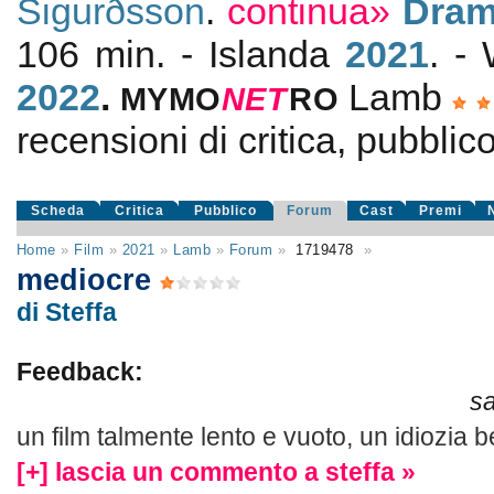
Sigurðsson
.
continua»
Dram
106 min. - Islanda
2021
. -
2022
.
Lamb
MYMO
NE
T
RO
recensioni di critica, pubblico
Scheda
Critica
Pubblico
Forum
Cast
Premi
Home
»
Film
»
2021
»
Lamb
»
Forum
»
1719478
»
mediocre
di Steffa
Feedback:
s
un film talmente lento e vuoto, un idiozia 
[+] lascia un commento a steffa »