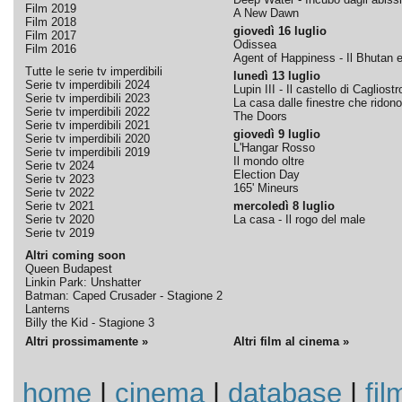
Film 2019
A New Dawn
Film 2018
giovedì 16 luglio
Film 2017
Odissea
Film 2016
Agent of Happiness - Il Bhutan e 
Tutte le serie tv imperdibili
lunedì 13 luglio
Serie tv imperdibili 2024
Lupin III - Il castello di Cagliostr
Serie tv imperdibili 2023
La casa dalle finestre che ridono
Serie tv imperdibili 2022
The Doors
Serie tv imperdibili 2021
giovedì 9 luglio
Serie tv imperdibili 2020
L'Hangar Rosso
Serie tv imperdibili 2019
Il mondo oltre
Serie tv 2024
Election Day
Serie tv 2023
165' Mineurs
Serie tv 2022
Serie tv 2021
mercoledì 8 luglio
Serie tv 2020
La casa - Il rogo del male
Serie tv 2019
Altri coming soon
Queen Budapest
Linkin Park: Unshatter
Batman: Caped Crusader - Stagione 2
Lanterns
Billy the Kid - Stagione 3
Altri prossimamente »
Altri film al cinema »
home
|
cinema
|
database
|
fil