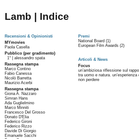
Lamb | Indice
Recensioni & Opinionisti
Premi
National Board
(1)
MYmovies
European Film Awards
(2)
Paola Casella
Pubblico (per gradimento)
1° |
alessandro spata
Articoli & News
Rassegna stampa
Focus
Marco Contino
un’ambiziosa riflessione sul rappo
Fabio Canessa
tra uomo e natura. un’esperienza 
Nicolò Barretta
non perdere
Maurizio Acerbi
Rassegna stampa
Giona A. Nazzaro
Simran Hans
Ada Guglielmino
Marco Minniti
Francesco Del Grosso
Donato D'Elia
Federico Gironi
Federico Rizzo
Davide Di Giorgio
Emanuele Sacchi