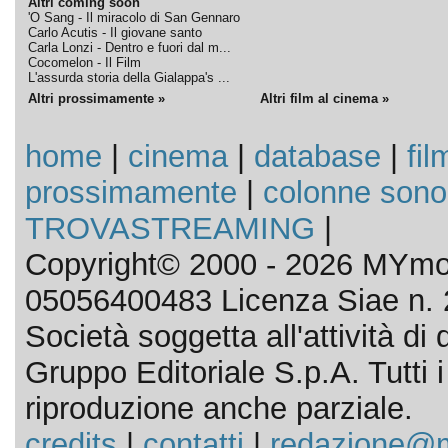
Altri coming soon
'O Sang - Il miracolo di San Gennaro
Carlo Acutis - Il giovane santo
Carla Lonzi - Dentro e fuori dal m...
Cocomelon - Il Film
L'assurda storia della Gialappa's ...
Altri prossimamente »
Altri film al cinema »
home
|
cinema
|
database
|
fil
prossimamente
|
colonne sono
TROVASTREAMING
|
Copyright© 2000 - 2026 MYmov
05056400483 Licenza Siae n. 
Società soggetta all'attività d
Gruppo Editoriale S.p.A. Tutti i d
riproduzione anche parziale.
credits
|
contatti
|
redazione@m