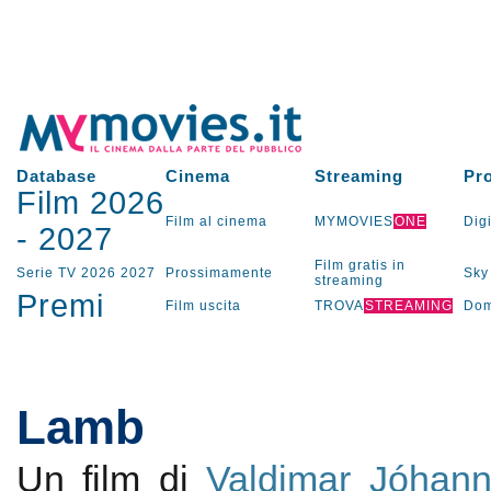
Database
Cinema
Streaming
Pr
Film 2026
Film al cinema
MYMOVIES
ONE
Digi
-
2027
Film gratis in
Serie TV
2026
2027
Prossimamente
Sky
streaming
Premi
Film uscita
TROVA
STREAMING
Dom
Lamb
Un film di
Valdimar Jóhan