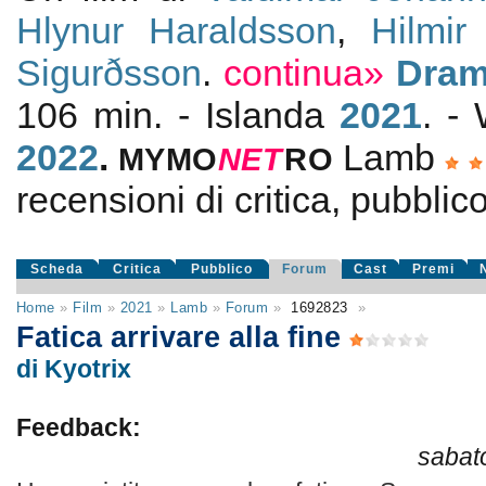
Hlynur Haraldsson
,
Hilmi
Sigurðsson
.
continua»
Dram
106 min. - Islanda
2021
. -
2022
.
Lamb
MYMO
NE
T
RO
recensioni di critica, pubblico
Scheda
Critica
Pubblico
Forum
Cast
Premi
Home
»
Film
»
2021
»
Lamb
»
Forum
»
1692823
»
Fatica arrivare alla fine
di Kyotrix
Feedback:
sabat