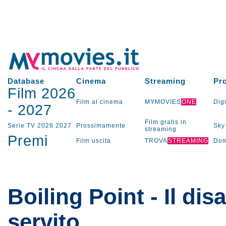
Database
Cinema
Streaming
Pr
Film 2026
Film al cinema
MYMOVIES
ONE
Digi
-
2027
Film gratis in
Serie TV
2026
2027
Prossimamente
Sky
streaming
Premi
Film uscita
TROVA
STREAMING
Dom
Boiling Point - Il dis
servito