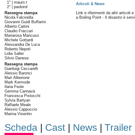
1° |
mauro.t
Articoli & News
2° |
paolorol
Rassegna stampa
Link e riferimenti da altri articoli 
Nicola Falcinella
a Boiling Point - Il disastro è serv
Giovanni Guidi Buffarini
Alberto Cattini
Claudio Fraccari
Mariarosa Mancuso
Michele Gottardi
Alessandra De Luca
Roberto Nepoti
Lidia Saller
Silvio Danese
Rassegna stampa
Gianluigi Ceccarelli
Alessio Baronci
Marì Alberione
Mark Kermode
Ilaria Feole
Gemma Cannavà
Francesca Pistocchi
Sylvia Bartyan
Raffaele Meale
Alessio Cappuccio
Marina Visentin
Scheda
|
Cast
|
News
|
Trailer