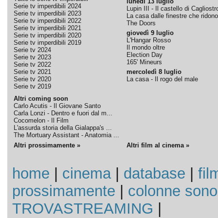
lunedì 13 luglio
Serie tv imperdibili 2024
Lupin III - Il castello di Cagliostr
Serie tv imperdibili 2023
La casa dalle finestre che ridono
Serie tv imperdibili 2022
The Doors
Serie tv imperdibili 2021
giovedì 9 luglio
Serie tv imperdibili 2020
L'Hangar Rosso
Serie tv imperdibili 2019
Il mondo oltre
Serie tv 2024
Election Day
Serie tv 2023
165' Mineurs
Serie tv 2022
Serie tv 2021
mercoledì 8 luglio
Serie tv 2020
La casa - Il rogo del male
Serie tv 2019
Altri coming soon
Carlo Acutis - Il Giovane Santo
Carla Lonzi - Dentro e fuori dal m...
Cocomelon - Il Film
L'assurda storia della Gialappa's ...
The Mortuary Assistant - Anatomia ...
Altri prossimamente »
Altri film al cinema »
home
|
cinema
|
database
|
fil
prossimamente
|
colonne sono
TROVASTREAMING
|