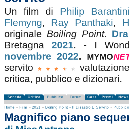
Un film di
Philip Barantin
Flemyng
,
Ray Panthaki
,
H
originale
Boiling Point
.
Dra
Bretagna
2021
. - I Wond
novembre 2022
.
MYMO
NE
servito
valutazio
critica, pubblico e dizionari.
Scheda
Critica
Pubblico
Forum
Cast
Premi
News
Home
»
Film
»
2021
»
Boiling Point - Il Disastro È Servito
»
Pubblic
Magnifico piano sequ