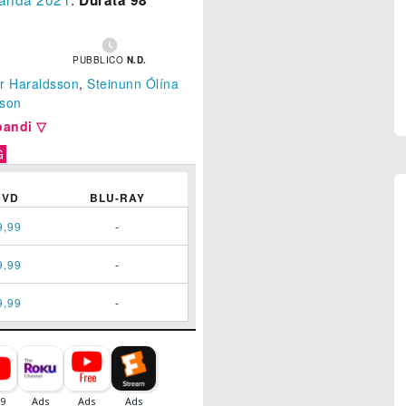
Durata 98

PUBBLICO
N.D.
ur Haraldsson
,
Steinunn Ólína
sson
pandi ▽
G
DVD
BLU-RAY
9,99
-
9,99
-
9,99
-