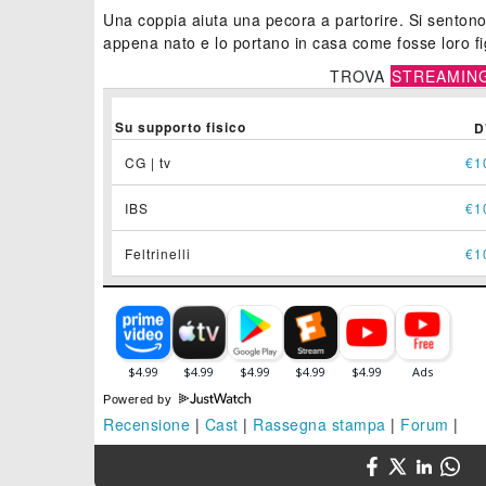
Una coppia aiuta una pecora a partorire. Si sentono
appena nato e lo portano in casa come fosse loro fi
TROVA
STREAMIN
Su supporto fisico
D
CG | tv
€1
IBS
€1
Feltrinelli
€1
Powered by
Recensione
|
Cast
|
Rassegna stampa
|
Forum
|