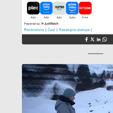
Powered by
Recensione
|
Cast
|
Rassegna stampa
|