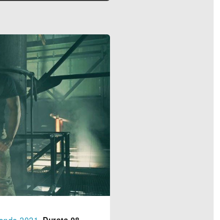
landa
2021
.