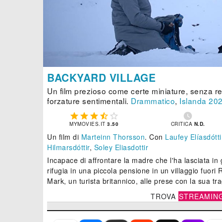
BACKYARD VILLAGE
Un film prezioso come certe miniature, senza ret
forzature sentimentali.
Drammatico
,
Islanda
20






MYMOVIES.IT
3.50
CRITICA
N.D.
Un film di
Marteinn Thorsson
.
Con
Laufey Elíasdótti
Hilmarsdóttir
,
Soley Eliasdottir
Incapace di affrontare la madre che l'ha lasciata in
rifugia in una piccola pensione in un villaggio fuori 
Mark, un turista britannico, alle prese con la sua t
TROVA
STREAMIN