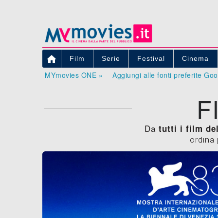

Film
Serie
Festival
Cinema
MYmovies ONE »
Aggiungi alle fonti preferite Go
F
Da
tutti i film d
ordina