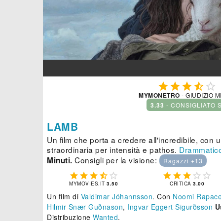





MYMONETRO
- GIUDIZIO 
3.33
- CONSIGLIATO 
LAMB
Un film che porta a credere all'incredibile, co
straordinaria per intensità e pathos.
Drammatic
Consigli per la visione:
Minuti.
Ragazzi +13










MYMOVIES.IT
3.50
CRITICA
3.00
Un film di
Valdimar Jóhannsson
.
Con
Noomi Rapac
Hilmir Snær Guðnason
,
Ingvar Eggert Sigurðsson
U
Distribuzione
Wanted
.