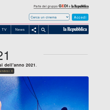
Parte del gruppo
e
Accedi


TV
News
21
.
si dell'anno 2021
landesi X