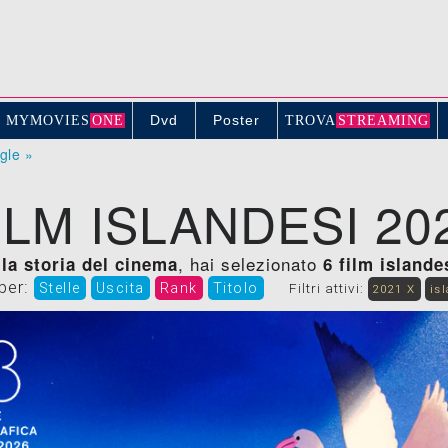
Dvd
Poster
MYMOVIE
S
ONE
TROV
A
STREAMING
ogle »
ILM ISLANDESI 20
, hai selezionato
ella storia del cinema
6 film islande
 per:
Stelle
Uscita
Rank
Titolo
Filtri attivi:
2021 X
is