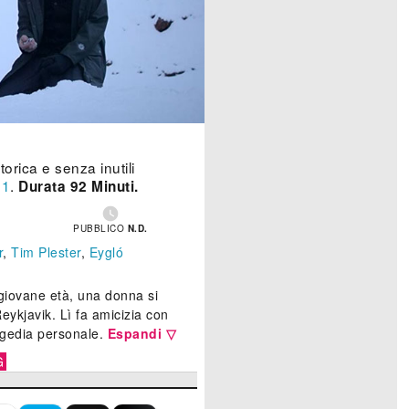
orica e senza inutili
21
.
Durata 92 Minuti.

PUBBLICO
N.D.
r
,
Tim Plester
,
Eygló
 giovane età, una donna si
Reykjavik. Lì fa amicizia con
ragedia personale.
Espandi ▽
G