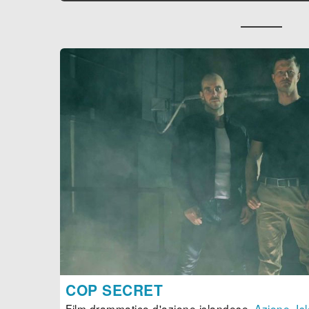
COP SECRET
Film drammatico d'azione islandese.
Azione
,
Is