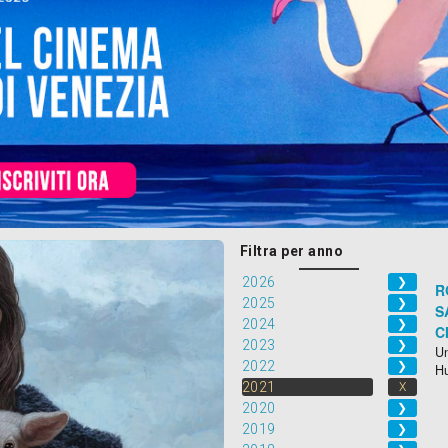
Filtra per anno
2026
❯
R
2025
❯
S
2024
❯
C
2023
❯
Un
2022
❯
H
2021
X
2020
❯
2019
❯