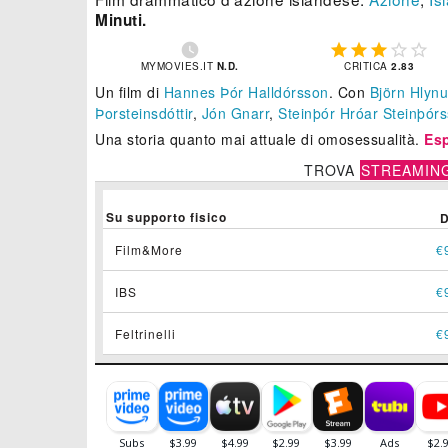
Minuti.






MYMOVIES.IT
N.D.
CRITICA
2.83
Un film di
Hannes Þór Halldórsson
.
Con
Björn Hlyn
Þorsteinsdóttir
,
Jón Gnarr
,
Steinþór Hróar Steinþór
Una storia quanto mai attuale di omosessualità.
Es
TROVA
STREAMIN
Su supporto fisico
Film&More
€
IBS
€
Feltrinelli
€