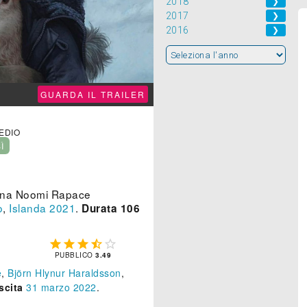
2018
❯
2017
❯
2016
❯
GUARDA IL TRAILER
MEDIO
SÌ
n una Noomi Rapace
o
,
Islanda
2021
.
Durata 106





PUBBLICO
3.49
e
,
Björn Hlynur Haraldsson
,
scita
31
marzo 2022
.