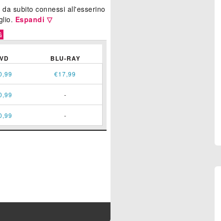
 da subito connessi all'esserino
glio.
Espandi ▽
G
VD
BLU-RAY
0,99
€17,99
0,99
-
0,99
-