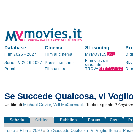
Database
Cinema
Streaming
Pr
Film 2026
-
2027
Film al cinema
MYMOVIES
ONE
Digi
Film gratis in
Serie TV
2026
2027
Prossimamente
Sky
streaming
Premi
Film uscita
TROVA
STREAMING
Dom
Se Succede Qualcosa, vi Vogli
Un film di
Michael Govier
,
Will McCormack
. Titolo originale
If Anythi
Scheda
Critica
Pubblico
Forum
Cast
Pr
Home
»
Film
»
2020
»
Se Succede Qualcosa, Vi Voglio Bene
»
Rass