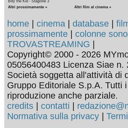
Billy the Kid - Stagione 3
Altri prossimamente »
Altri film al cinema »
home
|
cinema
|
database
|
fil
prossimamente
|
colonne sono
TROVASTREAMING
|
Copyright© 2000 - 2026 MYmov
05056400483 Licenza Siae n. 
Società soggetta all'attività d
Gruppo Editoriale S.p.A. Tutti i d
riproduzione anche parziale.
credits
|
contatti
|
redazione@m
Normativa sulla privacy
|
Termi