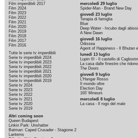
Film imperdibili 2017
mercoledì 29 luglio
Film 2024
Spider-Man - Brand New Day
Film 2023
giovedì 23 luglio
Film 2022
Terapia di famiglia
Film 2021
Blue
Film 2020
Deep Water - Incubo dagli abissi
Film 2019
A New Dawn
Film 2018
giovedì 16 luglio
Film 2017
Odissea
Film 2016
Agent of Happiness - Il Bhutan e 
Tutte le serie tv imperdibili
lunedì 13 luglio
Serie tv imperdibili 2024
Lupin III - Il castello di Cagliostr
Serie tv imperdibili 2023
La casa dalle finestre che ridono
Serie tv imperdibili 2022
The Doors
Serie tv imperdibili 2021
giovedì 9 luglio
Serie tv imperdibili 2020
L'Hangar Rosso
Serie tv imperdibili 2019
Il mondo oltre
Serie tv 2024
Election Day
Serie tv 2023
165' Mineurs
Serie tv 2022
Serie tv 2021
mercoledì 8 luglio
Serie tv 2020
La casa - Il rogo del male
Serie tv 2019
Altri coming soon
Queen Budapest
Linkin Park: Unshatter
Batman: Caped Crusader - Stagione 2
Lanterns